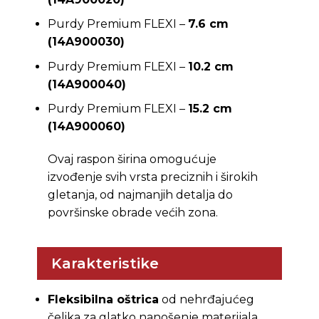
Purdy Premium FLEXI –
7.6 cm
(14A900030)
Purdy Premium FLEXI –
10.2 cm
(14A900040)
Purdy Premium FLEXI –
15.2 cm
(14A900060)
Ovaj raspon širina omogućuje
izvođenje svih vrsta preciznih i širokih
gletanja, od najmanjih detalja do
površinske obrade većih zona.
Karakteristike
Fleksibilna oštrica
od nehrđajućeg
čelika za glatko nanošenje materijala.