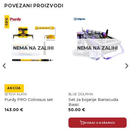
POVEZANI PROIZVODI
-10%
NEMA NA ZALIHI
NEMA NA ZALIHI
AKCIJA
SETOVI ALATA
BLUE DOLPHIN
Set za bojanje Barracuda
Purdy PRO Colossus set
Basic
Izvorna
Trenutna
143.00
€
50.00
€
cijena
cijena
bila
je:
je:
143.00 €.
DODAJ U KOŠARICU
158.89 €.