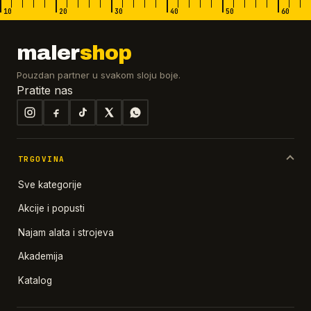
10
20
30
40
50
60
maler
shop
Pouzdan partner u svakom sloju boje.
Pratite nas
TRGOVINA
Sve kategorije
Akcije i popusti
Najam alata i strojeva
Akademija
Katalog