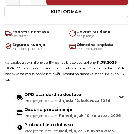
KUPI ODMAH
Express dostava
Povrat 30 dana
već sutra*
bez pitanja
Sigurna kupnja
Obročna otplata
zaštićeno plaćanje
kreditne kartice
Narudžbe zaprimljene do 15h danas bit će dostavljene
11.08.2026
EXPRESS dostavom. Standardna dostava u roku 2-3 radna dana. Rok
isporuke za otoke može biti duži. Besplatna dostava iznad 130€ do 50
kg.
DPD standardna dostava
Procijenjeni datum:
Srijeda, 12. kolovoza 2026
Osobno preuzimanje
Procijenjeni datum:
Ponedjeljak, 10. kolovoza 2026
Proizvod je u dolasku
Procijenjeni datum:
Nedjelja, 23. kolovoza 2026