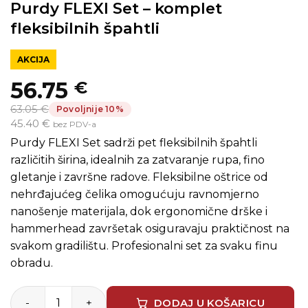
Purdy FLEXI Set – komplet
fleksibilnih špahtli
AKCIJA
56.75
€
Izvorna
Trenutna
63.05 €
Povoljnije 10%
cijena
cijena
45.40 €
bez PDV-a
bila
je:
Purdy FLEXI Set sadrži pet fleksibilnih špahtli
je:
56.75 €.
različitih širina, idealnih za zatvaranje rupa, fino
gletanje i završne radove. Fleksibilne oštrice od
63.05 €.
nehrđajućeg čelika omogućuju ravnomjerno
nanošenje materijala, dok ergonomične drške i
hammerhead završetak osiguravaju praktičnost na
svakom gradilištu. Profesionalni set za svaku finu
obradu.
Purdy FLEXI Set – komplet fleksibilnih špahtli količina
DODAJ U KOŠARICU