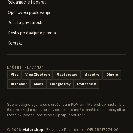
Reklamacije i povrati
Opći uvjeti poslovanja
Politika privatnosti
Često postavljana pitanja
Kontakt
NAČINI PLAĆANJA
Visa
Visa Electron
Mastercard
Maestro
Diners
Discover
Amex
Google Pay
Pouzećem
Sve prodajne cijene su s uračunatim PDV-om. Malershop nastoji biti
što precizniji u opisu proizvoda, no ne može jamčiti da su opis, slika
i tehnički podaci proizvoda u potpunosti točni.
© 2026
Malershop
· Exclusive Paint d.o.o. · OIB 78217774106 ·