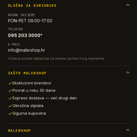
SLUŽBA ZA KORISNIKE
RADNO VRIJEME
PON–PET 09:00–17:00
TELEFON
095 203 3000*
E-MAIL
info@malershop.hr
*Cijena poziva naplaćuje se prema cjeniku tvog operatera.
ZAŠTO MALERSHOP
Ekskluzivni brendovi
Povrat u roku 30 dana
Express dostava — već drugi dan
Obročna otplata
Sigurna kupovina
MALERSHOP