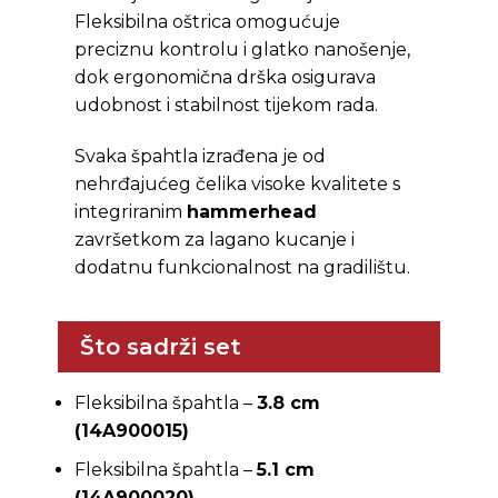
Fleksibilna oštrica omogućuje
preciznu kontrolu i glatko nanošenje,
dok ergonomična drška osigurava
udobnost i stabilnost tijekom rada.
Svaka špahtla izrađena je od
nehrđajućeg čelika visoke kvalitete s
integriranim
hammerhead
završetkom za lagano kucanje i
dodatnu funkcionalnost na gradilištu.
Što sadrži set
Fleksibilna špahtla –
3.8 cm
(14A900015)
Fleksibilna špahtla –
5.1 cm
(14A900020)