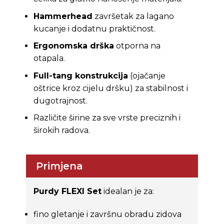
Hammerhead
završetak za lagano
kucanje i dodatnu praktičnost.
Ergonomska drška
otporna na
otapala.
Full-tang konstrukcija
(ojačanje
oštrice kroz cijelu dršku) za stabilnost i
dugotrajnost.
Različite širine za sve vrste preciznih i
širokih radova.
Primjena
Purdy FLEXI Set
idealan je za:
fino gletanje i završnu obradu zidova