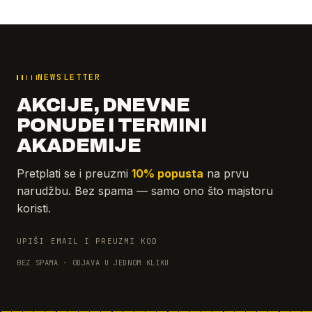
NEWSLETTER
AKCIJE, DNEVNE
PONUDE I TERMINI
AKADEMIJE
Pretplati se i preuzmi
10% popusta
na prvu
narudžbu. Bez spama — samo ono što majstoru
koristi.
UPIŠI EMAIL I PREUZMI KOD
BEZ SPAMA · ODJAVA U JEDNOM KLIKU