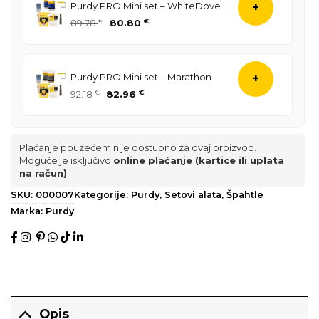
Purdy PRO Mini set – WhiteDove
+
84.13 €.
Izvorna
Trenutna
89.78
€
80.80
€
cijena
cijena
bila
je:
je:
80.80 €.
Purdy PRO Mini set – Marathon
+
89.78 €.
Izvorna
Trenutna
92.18
€
82.96
€
cijena
cijena
bila
je:
je:
82.96 €.
Plaćanje pouzećem nije dostupno za ovaj proizvod.
92.18 €.
Moguće je isključivo
online plaćanje (kartice ili uplata
na račun)
.
SKU:
000007
Kategorije:
Purdy
,
Setovi alata
,
Špahtle
Marka:
Purdy
Opis