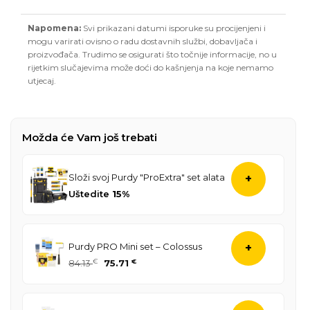
Napomena:
Svi prikazani datumi isporuke su procijenjeni i
mogu varirati ovisno o radu dostavnih službi, dobavljača i
proizvođača. Trudimo se osigurati što točnije informacije, no u
rijetkim slučajevima može doći do kašnjenja na koje nemamo
utjecaj.
Možda će Vam još trebati
Složi svoj Purdy "ProExtra" set alata
+
Uštedite
15%
Purdy PRO Mini set – Colossus
+
Izvorna
Trenutna
84.13
€
75.71
€
cijena
cijena
bila
je:
je:
75.71 €.