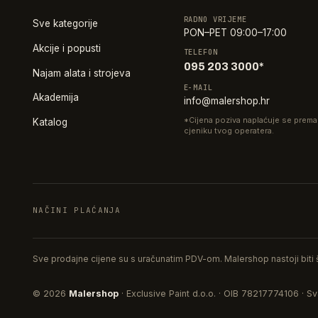
RADNO VRIJEME
Sve kategorije
PON–PET 09:00–17:00
Akcije i popusti
TELEFON
095 203 3000*
Najam alata i strojeva
E-MAIL
Akademija
info@malershop.hr
*Cijena poziva naplaćuje se prema
Katalog
cjeniku tvog operatera.
NAČINI PLAĆANJA
Sve prodajne cijene su s uračunatim PDV-om. Malershop nastoji biti št
© 2026
Malershop
· Exclusive Paint d.o.o. · OIB 78217774106 · S