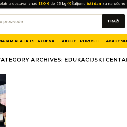
platna dostava iznad
130 €
do 25 kg
Šaljemo
isti dan
za naručeno 
NAJAM ALATA I STROJEVA
AKCIJE I POPUSTI
AKADEMI
CATEGORY ARCHIVES:
EDUKACIJSKI CENTA