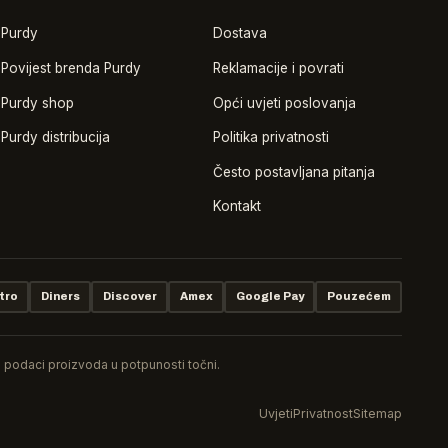
Purdy
Dostava
Povijest brenda Purdy
Reklamacije i povrati
Purdy shop
Opći uvjeti poslovanja
Purdy distribucija
Politika privatnosti
Često postavljana pitanja
Kontakt
tro
Diners
Discover
Amex
Google Pay
Pouzećem
ki podaci proizvoda u potpunosti točni.
Uvjeti
Privatnost
Sitemap