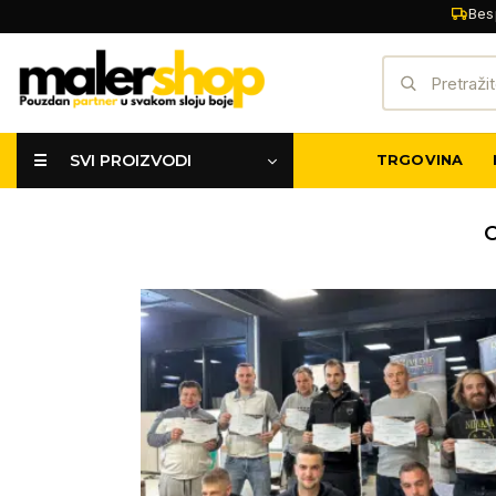
Skip
Bes
to
Pretraži:
content
☰ SVI PROIZVODI
TRGOVINA