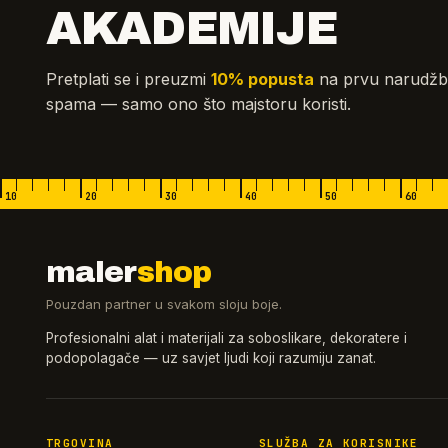
AKADEMIJE
Pretplati se i preuzmi
10% popusta
na prvu narudžb
spama — samo ono što majstoru koristi.
10
20
30
40
50
60
maler
shop
Pouzdan partner u svakom sloju boje.
Profesionalni alat i materijali za soboslikare, dekoratere i
podopolagače — uz savjet ljudi koji razumiju zanat.
TRGOVINA
SLUŽBA ZA KORISNIKE