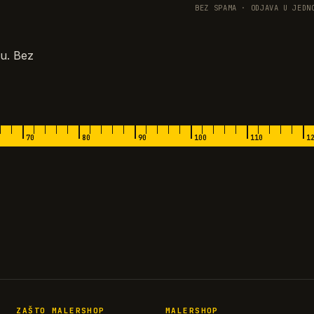
BEZ SPAMA · ODJAVA U JEDN
u. Bez
70
80
90
100
110
1
ZAŠTO MALERSHOP
MALERSHOP