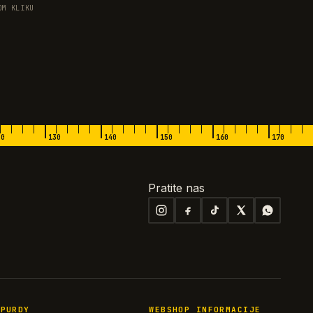
OM KLIKU
20
130
140
150
160
170
Pratite nas
PURDY
WEBSHOP INFORMACIJE