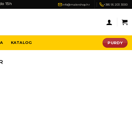
do 15h
info@malershop.hr
+385 95 203 3000
PURDY
JA
KATALOG
R