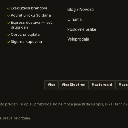
Ekskluzivni brendovi
Blog / Novosti
Povrat u roku 30 dana
O nama
Express dostava — već
drugi dan
Poslovne prilike
Obročna otplata
Veleprodaja
Sigurna kupovina
Visa
Visa Electron
Mastercard
Maes
o precizniji u opisu proizvoda, no ne može jamčiti da su opis, slika i tehnič
va prava pridržana.