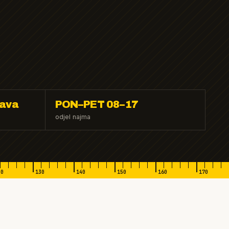
tava
PON–PET 08–17
odjel najma
20
130
140
150
160
170