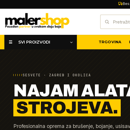
Skip
Bes
to
Pretraži:
content
☰ SVI PROIZVODI
TRGOVINA
SESVETE · ZAGREB I OKOLICA
NAJAM ALATA
STROJEVA.
Profesionalna oprema za brušenje, bojanje, usisa