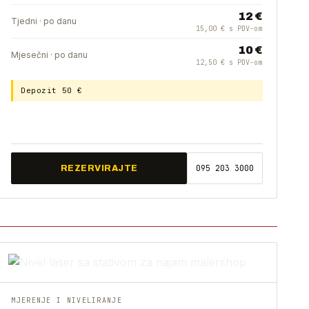
12 €
Tjedni · po danu
15,00 € s PDV-om
10 €
Mjesečni · po danu
12,50 € s PDV-om
Depozit 50 €
095 203 3000
REZERVIRAJTE
MJERENJE I NIVELIRANJE