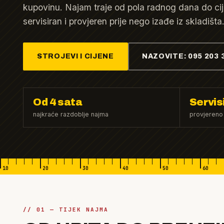
kupovinu. Najam traje od pola radnog dana do cije
servisiran i provjeren prije nego izađe iz skladišta
STROJEVI I CIJENE
NAZOVITE: 095 203 
Od 4 sata
Servis
najkraće razdoblje najma
provjereno
10
20
30
40
50
60
// 01 — TIJEK NAJMA