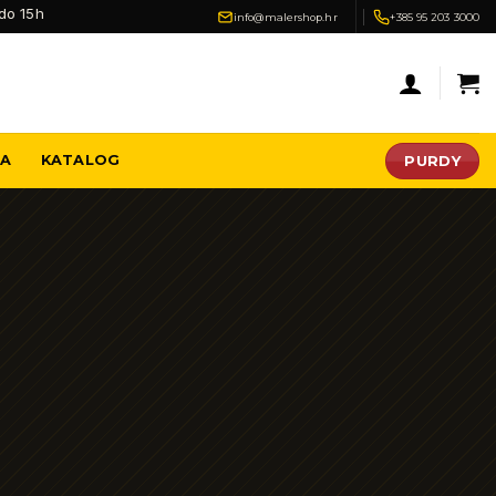
do 15h
info@malershop.hr
+385 95 203 3000
PURDY
JA
KATALOG