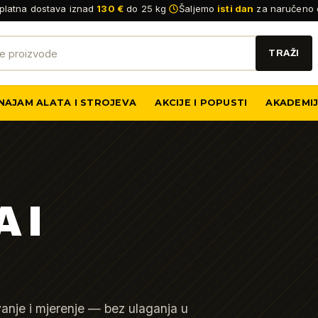
platna dostava iznad
130 €
do 25 kg
Šaljemo
isti dan
za naručeno 
NAJAM ALATA I STROJEVA
AKCIJE I POPUSTI
AKADEMI
 I
vanje i mjerenje — bez ulaganja u