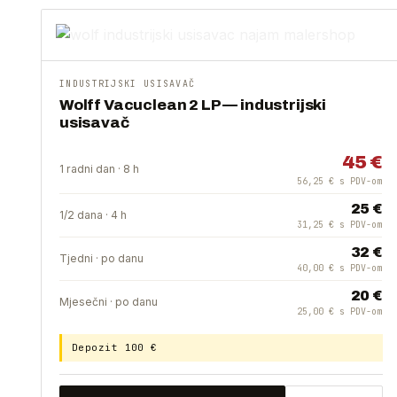
INDUSTRIJSKI USISAVAČ
Wolff Vacuclean 2 LP — industrijski
usisavač
45 €
1 radni dan · 8 h
56,25 € s PDV-om
25 €
1/2 dana · 4 h
31,25 € s PDV-om
32 €
Tjedni · po danu
40,00 € s PDV-om
20 €
Mjesečni · po danu
25,00 € s PDV-om
Depozit 100 €