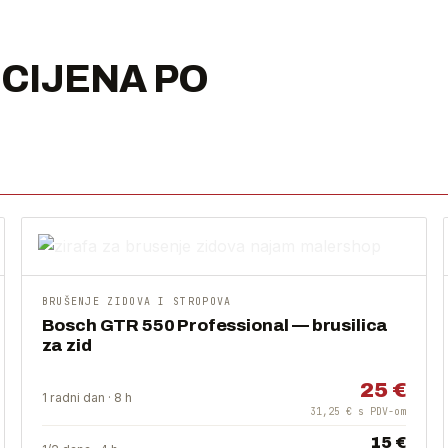
CIJENA PO
BRUŠENJE ZIDOVA I STROPOVA
Bosch GTR 550 Professional — brusilica
za zid
25 €
1 radni dan · 8 h
31,25 € s PDV-om
15 €