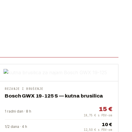
REZANJE I BRUŠENJE
Bosch GWX 19-125 S — kutna brusilica
15 €
1 radni dan · 8 h
18,75 € s PDV-om
10 €
1/2 dana · 4 h
12,50 € s PDV-om