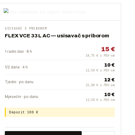
USISAVAČ S PRIBOROM
FLEX VCE 33 L AC — usisavač s priborom
15 €
1 radni dan · 8 h
18,75 € s PDV-om
10 €
1/2 dana · 4 h
12,50 € s PDV-om
12 €
Tjedni · po danu
15,00 € s PDV-om
10 €
Mjesečni · po danu
12,50 € s PDV-om
Depozit 100 €