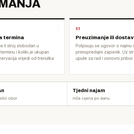
IMANJA
03
a termina
Preuzimanje ili dosta
e li stroj slobodan u
Potpisuju se ugovor o najmu i
terminu i koliki je ukupan
primopredajni zapisnik. Uz str
zervacija vrijedi od trenutka
upute za rad i osnovni pribor.
an
Tjedni najam
ešći izbor
niža cijena po danu