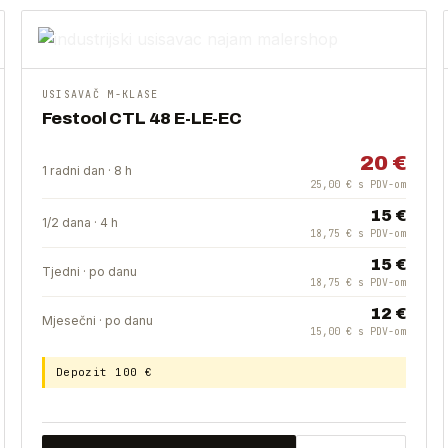
USISAVAČ M-KLASE
Festool CTL 48 E-LE-EC
20 €
1 radni dan · 8 h
25,00 € s PDV-om
15 €
1/2 dana · 4 h
18,75 € s PDV-om
15 €
Tjedni · po danu
18,75 € s PDV-om
12 €
Mjesečni · po danu
15,00 € s PDV-om
Depozit 100 €