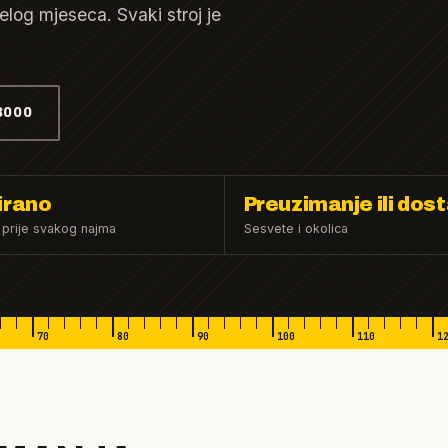
log mjeseca. Svaki stroj je
.
3000
irano
Preuzimanje ili dos
 prije svakog najma
Sesvete i okolica
70
80
90
100
110
1