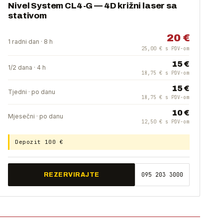
Nivel System CL4-G — 4D križni laser sa
stativom
20 €
1 radni dan · 8 h
25,00 € s PDV-om
15 €
1/2 dana · 4 h
18,75 € s PDV-om
15 €
Tjedni · po danu
18,75 € s PDV-om
10 €
Mjesečni · po danu
12,50 € s PDV-om
Depozit 100 €
095 203 3000
REZERVIRAJTE