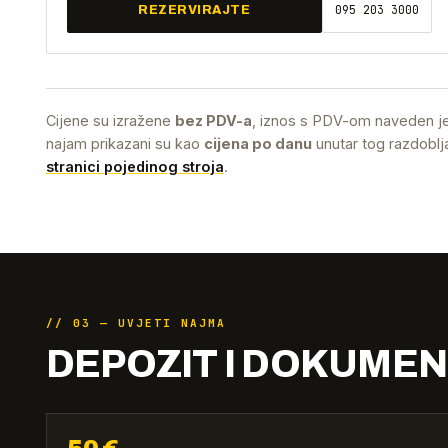
095 203 3000
REZERVIRAJTE
Cijene su izražene
bez PDV-a
, iznos s PDV-om naveden je
najam prikazani su kao
cijena po danu
unutar tog razdoblja
stranici pojedinog stroja
.
// 03 — UVJETI NAJMA
DEPOZIT I DOKUMEN