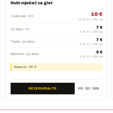
Rubi mješač za glet
10 €
1 radni dan · 8 h
12,50 € s PDV-om
7 €
1/2 dana · 4 h
8,75 € s PDV-om
7 €
Tjedni · po danu
8,75 € s PDV-om
5 €
Mjesečni · po danu
6,25 € s PDV-om
Depozit 50 €
095 203 3000
REZERVIRAJTE