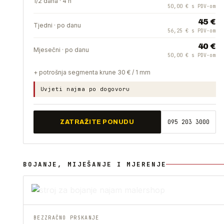
1/2 dana · 4 h
50,00 € s PDV-om
45 €
Tjedni · po danu
56,25 € s PDV-om
40 €
Mjesečni · po danu
50,00 € s PDV-om
+ potrošnja segmenta krune 30 € / 1 mm
Uvjeti najma po dogovoru
095 203 3000
ZATRAŽITE PONUDU
BOJANJE, MIJEŠANJE I MJERENJE
BEZZRAČNO PRSKANJE