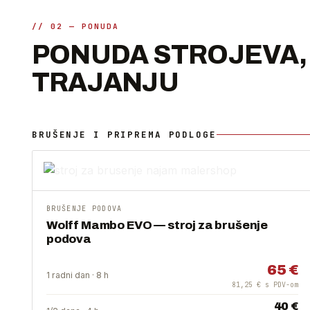
// 02 — PONUDA
PONUDA STROJEVA, 
TRAJANJU
BRUŠENJE I PRIPREMA PODLOGE
BRUŠENJE PODOVA
Wolff Mambo EVO — stroj za brušenje
podova
65 €
1 radni dan · 8 h
81,25 € s PDV-om
40 €