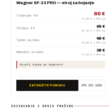
Wagner SF-23 PRO — stroj za bojanje
60 €
1 radni dan · 8 h
75,00 € s PDV-om
45 €
1/2 dana · 4 h
56,25 € s PDV-om
48 €
Tjedni · po danu
60,00 € s PDV-om
38 €
Mjesečni · po danu
47,50 € s PDV-om
Uvjeti najma po dogovoru
095 203 3000
ZATRAŽITE PONUDU
USISAVANJE I ODSIS PRAŠINE