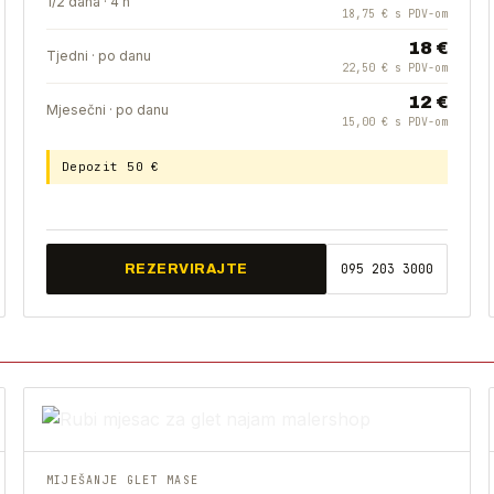
1/2 dana · 4 h
18,75 € s PDV-om
18 €
Tjedni · po danu
22,50 € s PDV-om
12 €
Mjesečni · po danu
15,00 € s PDV-om
Depozit 50 €
095 203 3000
REZERVIRAJTE
MIJEŠANJE GLET MASE