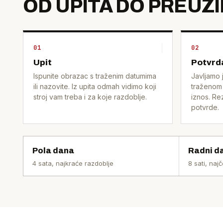
OD UPITA DO PREUZ
01
02
Upit
Potvrd
Ispunite obrazac s traženim datumima
Javljamo j
ili nazovite. Iz upita odmah vidimo koji
traženom 
stroj vam treba i za koje razdoblje.
iznos. Re
potvrde.
Pola dana
Radni d
4 sata, najkraće razdoblje
8 sati, najč