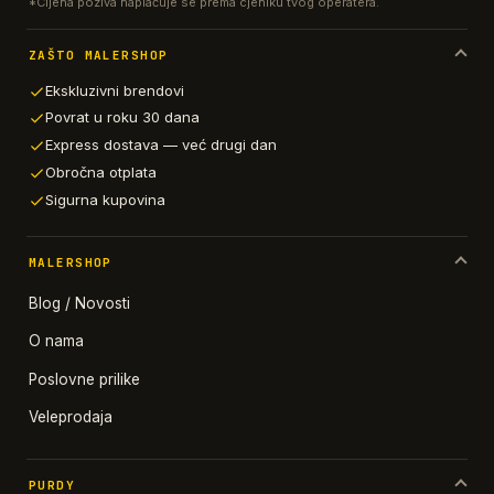
*Cijena poziva naplaćuje se prema cjeniku tvog operatera.
ZAŠTO MALERSHOP
Ekskluzivni brendovi
Povrat u roku 30 dana
Express dostava — već drugi dan
Obročna otplata
Sigurna kupovina
MALERSHOP
Blog / Novosti
O nama
Poslovne prilike
Veleprodaja
PURDY