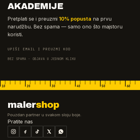
AKADEMIJE
Pretplati se i preuzmi
10% popusta
na prvu
narudžbu. Bez spama — samo ono što majstoru
koristi.
UPIŠI EMAIL I PREUZMI KOD
BEZ SPAMA · ODJAVA U JEDNOM KLIKU
10
20
30
40
50
60
maler
shop
Pouzdan partner u svakom sloju boje.
Pratite nas