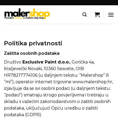
Skip
to
content
Politika privatnosti
Zaštita osobnih podataka
Društvo
Exclusive Paint d.o.o.
, Gorička 4a,
Kraljevečki Novaki, 10360 Sesvete, OIB:
HR78217774106 (u daljnjem tekstu: “Malershop” ili
“mi”), operator internet trgovine
www.malershop.hr
,
izjavljuje da se svi osobni podaci (u daljnjem tekstu:
“podaci”) smatraju strogo povjerljivima i tretiraju u
skladu s važećim zakonodavstvom o zaštiti osobnih
podataka, uključujući Opću uredbu o zaštiti
podataka (GDPR).