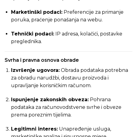
Marketinški podaci:
Preferencije za primanje
poruka, praćenje ponašanja na webu.
Tehnički podaci:
IP adresa, kolačići, postavke
preglednika.
Svrha i pravna osnova obrade
Izvršenje ugovora:
Obrada podataka potrebna
za obradu narudžbi, dostavu proizvoda i
upravljanje korisničkim računom.
Ispunjenje zakonskih obveza:
Pohrana
podataka za računovodstvene svrhe i obveze
prema poreznim tijelima.
Legitimni interes:
Unapređenje usluga,
marketinške analize i sigurnosne mjere.