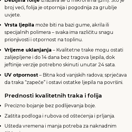
Debljina folije
izražava se u mikronima (µm). Što je
broj veći, folija je otpornija i pogodnija za grublje
uvjete.
Vrsta ljepila
može biti na bazi gume, akrila ili
specijalnih polimera – svaka ima različitu snagu
prionjivosti i otpornost na toplinu.
Vrijeme uklanjanja
– Kvalitetne trake mogu ostati
zalijepljene i do 14 dana bez tragova ljepila, dok
jeftinije verzije potrebno skinuti unutar 24 sata.
UV otpornost
– Bitna kod vanjskih radova; sprječava
da traka “zapeče” i ostavi ostatke ljepila na površini.
Prednosti kvalitetnih traka i folija
Precizno bojanje bez podlijevanja boje.
Zaštita podloga i rubova od oštećenja i prljanja.
Ušteda vremena i manja potreba za naknadnim