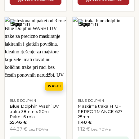
WASHI
BLUE DOLPHIN
BLUE DOLPHIN
Blue Dolphin Washi UV
Maskirna traka HIGH
traka 38mm x 50m –
PERFORMANCE 627
Paket 6 rola
25mm
55.46
€
1.40
€
44.37 €
1.12 €
bez PDV-a
bez PDV-a