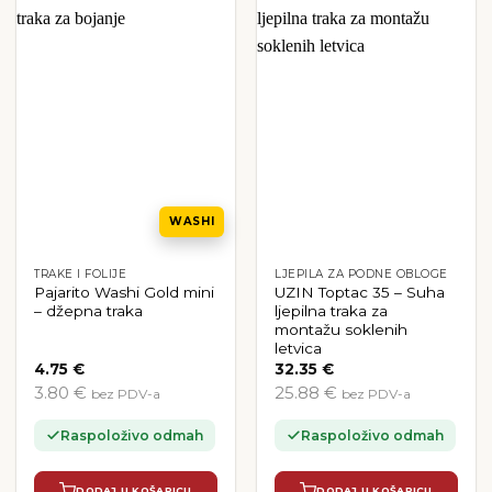
WASHI
TRAKE I FOLIJE
LJEPILA ZA PODNE OBLOGE
Pajarito Washi Gold mini
UZIN Toptac 35 – Suha
– džepna traka
ljepilna traka za
montažu soklenih
letvica
4.75
€
32.35
€
3.80 €
25.88 €
bez PDV-a
bez PDV-a
Raspoloživo odmah
Raspoloživo odmah
DODAJ U KOŠARICU
DODAJ U KOŠARICU