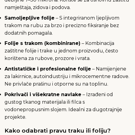
namještaja, zidova i podova.
Samoljepljive folije
– S integriranom ljepljivom
trakom na rubu za brzo i precizno fiksiranje bez
dodatnih pomagala.
Folije s trakom (kombinirane)
– Kombinacija
zaštitne folije i trake u jednom proizvodu, često
korištena za rubove, prozore i vrata.
Antistatičke i profesionalne folije
– Namijenjene
za lakirnice, autoindustriju i mikrocementne radove.
Ne privlače prašinu i otporne su na toplinu.
Pokrivači i višekratne navlake
– Izrađeni od
gustog tkanog materijala ili filca s
vodonepropusnim slojem. Idealni za dugotrajnije
projekte.
Kako odabrati pravu traku ili foliju?