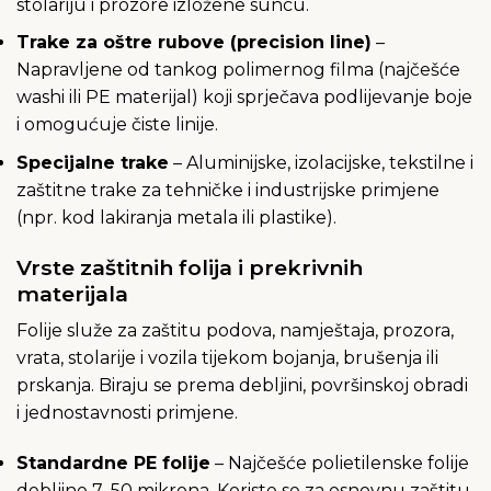
stolariju i prozore izložene suncu.
Trake za oštre rubove (precision line)
–
Napravljene od tankog polimernog filma (najčešće
washi ili PE materijal) koji sprječava podlijevanje boje
i omogućuje čiste linije.
Specijalne trake
– Aluminijske, izolacijske, tekstilne i
zaštitne trake za tehničke i industrijske primjene
(npr. kod lakiranja metala ili plastike).
Vrste zaštitnih folija i prekrivnih
materijala
Folije služe za zaštitu podova, namještaja, prozora,
vrata, stolarije i vozila tijekom bojanja, brušenja ili
prskanja. Biraju se prema debljini, površinskoj obradi
i jednostavnosti primjene.
Standardne PE folije
– Najčešće polietilenske folije
debljine 7–50 mikrona. Koriste se za osnovnu zaštitu