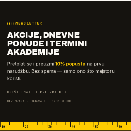
NEWSLETTER
AKCIJE, DNEVNE
PONUDE I TERMINI
AKADEMIJE
Pretplati se i preuzmi
10% popusta
na prvu
narudžbu. Bez spama — samo ono što majstoru
koristi.
UPIŠI EMAIL I PREUZMI KOD
BEZ SPAMA · ODJAVA U JEDNOM KLIKU
10
20
30
40
50
60