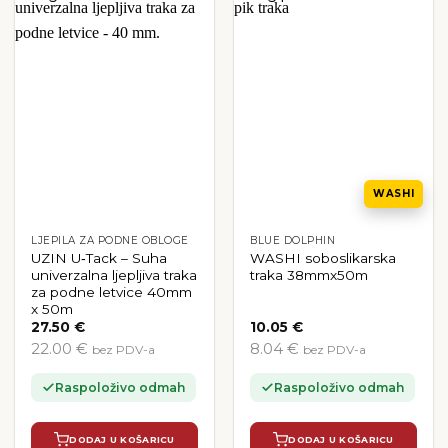
WASHI
LJEPILA ZA PODNE OBLOGE
BLUE DOLPHIN
UZIN U‑Tack – Suha
WASHI soboslikarska
univerzalna ljepljiva traka
traka 38mmx50m
za podne letvice 40mm
x 50m
27.50
€
10.05
€
22.00 €
8.04 €
bez PDV-a
bez PDV-a
Raspoloživo odmah
Raspoloživo odmah
DODAJ U KOŠARICU
DODAJ U KOŠARICU