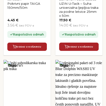
Pokrivni papir TAIGA
UZIN U‑Tack – Suha
150mm/50m
univerzalna ljepljiva traka
za podne letvice 25mm
x 50m
4.45
€
17.50
€
3.56 €
14.00 €
bez PDV-a
bez PDV-a
Raspoloživo odmah
Raspoloživo odmah
DODAJ U KOŠARICU
DODAJ U KOŠARICU