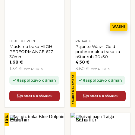
WASHI
BLUE DOLPHIN
PAJARITO
Maskirna traka HIGH
Pajarito Washi Gold –
PERFORMANCE 627
profesionalna traka za
30mm
oštar rub 30x50
1.68
€
4.50
€
1.34 €
3.60 €
bez PDV-a
bez PDV-a
ODABIR MAJSTORA
Raspoloživo odmah
Raspoloživo odmah
DODAJ U KOŠARICU
DODAJ U KOŠARICU
-10%