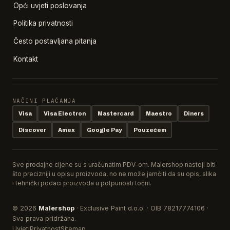
Opći uvjeti poslovanja
Politika privatnosti
Često postavljana pitanja
Kontakt
NAČINI PLAĆANJA
Visa
Visa Electron
Mastercard
Maestro
Diners
Discover
Amex
Google Pay
Pouzećem
Sve prodajne cijene su s uračunatim PDV-om. Malershop nastoji biti
što precizniji u opisu proizvoda, no ne može jamčiti da su opis, slika
i tehnički podaci proizvoda u potpunosti točni.
© 2026
Malershop
· Exclusive Paint d.o.o. · OIB 78217774106 ·
Sva prava pridržana.
Uvjeti
Privatnost
Sitemap