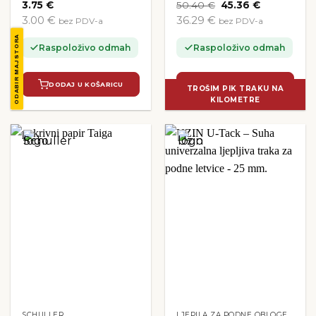
Izvorna
Trenutna
3.75
€
50.40
€
45.36
€
cijena
cijena
3.00 €
36.29 €
bez PDV-a
bez PDV-a
bila
je:
je:
45.36 €.
ODABIR MAJSTORA
50.40 €.
Raspoloživo odmah
Raspoloživo odmah
DODAJ U KOŠARICU
DODAJ U KOŠARICU
TROŠIM PIK TRAKU NA
KILOMETRE
SCHULLER
LJEPILA ZA PODNE OBLOGE