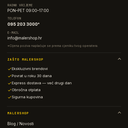
RADNO VRIJEME
PON–PET 09:00–17:00
TELEFON
095 203 3000*
E-MAIL
info@malershop.hr
*Cijena poziva naplaćuje se prema cjeniku tvog operatera.
ZAŠTO MALERSHOP
Ekskluzivni brendovi
Povrat u roku 30 dana
Express dostava — već drugi dan
Obročna otplata
Sigurna kupovina
MALERSHOP
Blog / Novosti