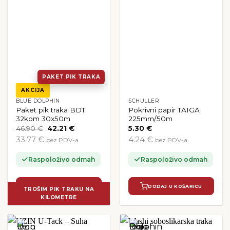
PAKET PIK TRAKA
AKCIJA
BLUE DOLPHIN
SCHULLER
Paket pik traka BDT
Pokrivni papir TAIGA
32kom 30x50m
225mm/50m
Izvorna
Trenutna
46.90
€
42.21
€
5.30
€
cijena
cijena
33.77 €
4.24 €
bez PDV-a
bez PDV-a
bila
je:
je:
42.21 €.
46.90 €.
Raspoloživo odmah
Raspoloživo odmah
DODAJ U KOŠARICU
DODAJ U KOŠARICU
TROŠIM PIK TRAKU NA
KILOMETRE