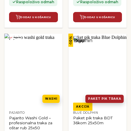
Raspoloživo odmah
Raspoloživo odmah
DODAJ U KOŠARICU
DODAJ U KOŠARICU
-10%
WASHI
PAKET PIK TRAKA
AKCIJA
PAJARITO
BLUE DOLPHIN
Pajarito Washi Gold –
Paket pik traka BDT
profesionalna traka za
36kom 25x50m
oštar rub 25x50