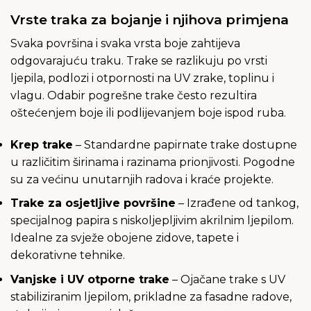
Vrste traka za bojanje i njihova primjena
Svaka površina i svaka vrsta boje zahtijeva
odgovarajuću traku. Trake se razlikuju po vrsti
ljepila, podlozi i otpornosti na UV zrake, toplinu i
vlagu. Odabir pogrešne trake često rezultira
oštećenjem boje ili podlijevanjem boje ispod ruba.
Krep trake
– Standardne papirnate trake dostupne
u različitim širinama i razinama prionjivosti. Pogodne
su za većinu unutarnjih radova i kraće projekte.
Trake za osjetljive površine
– Izrađene od tankog,
specijalnog papira s niskoljepljivim akrilnim ljepilom.
Idealne za svježe obojene zidove, tapete i
dekorativne tehnike.
Vanjske i UV otporne trake
– Ojačane trake s UV
stabiliziranim ljepilom, prikladne za fasadne radove,