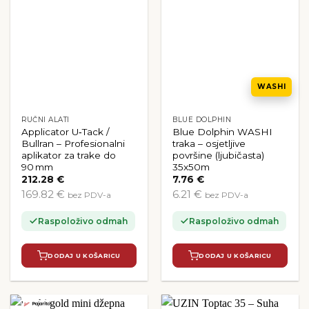
WASHI
RUČNI ALATI
BLUE DOLPHIN
Applicator U‑Tack /
Blue Dolphin WASHI
Bullran – Profesionalni
traka – osjetljive
aplikator za trake do
površine (ljubičasta)
90 mm
35x50m
212.28
€
7.76
€
169.82 €
6.21 €
bez PDV-a
bez PDV-a
Raspoloživo odmah
Raspoloživo odmah
DODAJ U KOŠARICU
DODAJ U KOŠARICU