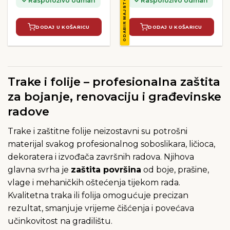
ODABIR MAJSTORA
Raspoloživo odmah
Raspoloživo odmah
DODAJ U KOŠARICU
DODAJ U KOŠARICU
Trake i folije – profesionalna zaštita
za bojanje, renovaciju i građevinske
radove
Trake i zaštitne folije neizostavni su potrošni
materijal svakog profesionalnog soboslikara, ličioca,
dekoratera i izvođača završnih radova. Njihova
glavna svrha je
zaštita površina
od boje, prašine,
vlage i mehaničkih oštećenja tijekom rada.
Kvalitetna traka ili folija omogućuje precizan
rezultat, smanjuje vrijeme čišćenja i povećava
učinkovitost na gradilištu.