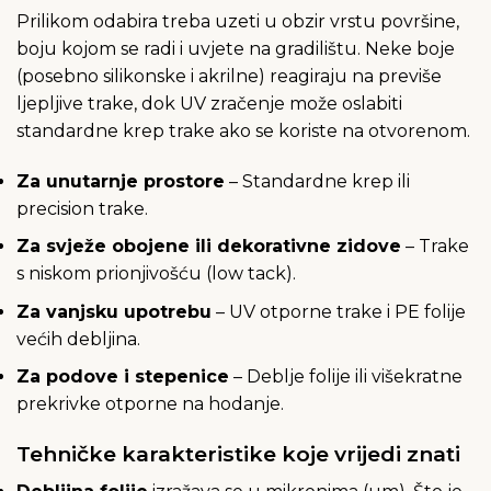
Prilikom odabira treba uzeti u obzir vrstu površine,
boju kojom se radi i uvjete na gradilištu. Neke boje
(posebno silikonske i akrilne) reagiraju na previše
ljepljive trake, dok UV zračenje može oslabiti
standardne krep trake ako se koriste na otvorenom.
Za unutarnje prostore
– Standardne krep ili
precision trake.
Za svježe obojene ili dekorativne zidove
– Trake
s niskom prionjivošću (low tack).
Za vanjsku upotrebu
– UV otporne trake i PE folije
većih debljina.
Za podove i stepenice
– Deblje folije ili višekratne
prekrivke otporne na hodanje.
Tehničke karakteristike koje vrijedi znati