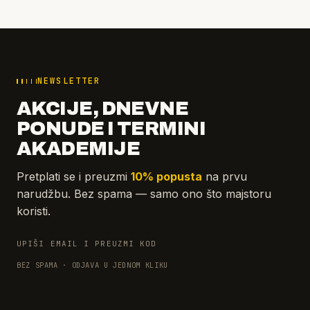
NEWSLETTER
AKCIJE, DNEVNE
PONUDE I TERMINI
AKADEMIJE
Pretplati se i preuzmi
10% popusta
na prvu
narudžbu. Bez spama — samo ono što majstoru
koristi.
UPIŠI EMAIL I PREUZMI KOD
BEZ SPAMA · ODJAVA U JEDNOM KLIKU