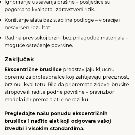
Ignoriranje usisavanja prašine – posljedice su
pogoršana kvaliteta i zdravstveni rizik.
Korištenje alata bez stabilne podloge – vibracije i
nesavršen rezultat.
Rad na previsokoj brzini bez prilagodbe materijala –
moguće oštećenje površine.
Zaključak
Ekscentrične brusilice
predstavljaju ključnu
opremu za profesionalce koji zahtijevaju preciznost,
brzinu i kvalitetu. Bilo da pripremate zidove, brušite
stropove ili radite podne površine – pravi izbor
modela i priprema alati čine razliku.
Pregledajte našu ponudu ekscentričnih
brusilica i nađite alat koji odgovara vašoj
izvedbi i visokim standardima.