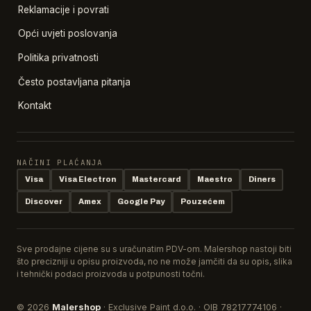
Reklamacije i povrati
Opći uvjeti poslovanja
Politika privatnosti
Često postavljana pitanja
Kontakt
NAČINI PLAĆANJA
Visa
Visa Electron
Mastercard
Maestro
Diners
Discover
Amex
Google Pay
Pouzećem
Sve prodajne cijene su s uračunatim PDV-om. Malershop nastoji biti
što precizniji u opisu proizvoda, no ne može jamčiti da su opis, slika
i tehnički podaci proizvoda u potpunosti točni.
© 2026
Malershop
· Exclusive Paint d.o.o. · OIB 78217774106 ·