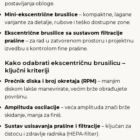
postavljanja obloge.
Mini-ekscentrične brusilice
– kompaktne, lagane
varijante za detalje, rubove i teško dostupne zone.
Ekscentrične brusilice sa sustavom filtracije
prašine
– za rad u zatvorenom prostoru i projektnu
izvedbu s kontrolom fine prašine.
Kako odabrati ekscentričnu brusilicu –
ključni kriteriji
Prečnik diska i broj okretaja (RPM)
– manjim
diskom lakše manevrirate, većim brže obrađujete
površinu.
Amplituda oscilacije
– veća amplituda znači brže
skidanje, manja za finiš.
Sustav usisavanja prašine i filtracije
– ključan za
čistoću i zdravlje radnika (HEPA-filter).