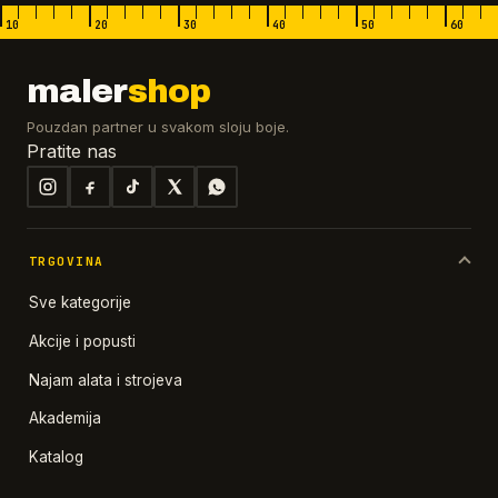
10
20
30
40
50
60
maler
shop
Pouzdan partner u svakom sloju boje.
Pratite nas
TRGOVINA
Sve kategorije
Akcije i popusti
Najam alata i strojeva
Akademija
Katalog