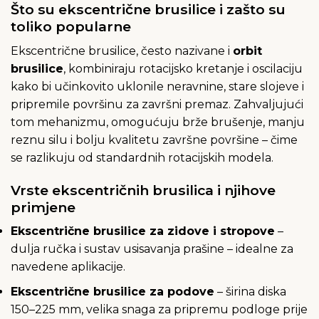
Što su ekscentrične brusilice i zašto su
toliko popularne
Ekscentrične brusilice, često nazivane i
orbit
brusilice
, kombiniraju rotacijsko kretanje i oscilaciju
kako bi učinkovito uklonile neravnine, stare slojeve i
pripremile površinu za završni premaz. Zahvaljujući
tom mehanizmu, omogućuju brže brušenje, manju
reznu silu i bolju kvalitetu završne površine – čime
se razlikuju od standardnih rotacijskih modela.
Vrste ekscentričnih brusilica i njihove
primjene
Ekscentrične brusilice za zidove i stropove
–
dulja ručka i sustav usisavanja prašine – idealne za
navedene aplikacije.
Ekscentrične brusilice za podove
– širina diska
150–225 mm, velika snaga za pripremu podloge prije