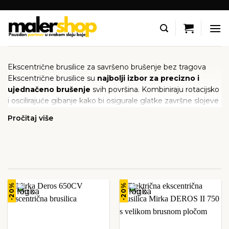
Skip
to
content
Ekscentrične brusilice za savršeno brušenje bez tragova
Ekscentrične brusilice su
najbolji izbor za precizno i
ujednačeno brušenje
svih površina. Kombiniraju rotacijsko
i oscilirajuće gibanje kako bi osigurale glatke završne slojeve
bez vidljivih tragova.
Pročitaj više
U našoj ponudi pronaći ćete
vrhunske modele
BRENDOVI
FILTRIRAJ
ekscentričnih brusilica
proizvođača poput
Mirka, Festool
PO CIJENI
i drugih, dizajnirane za profesionalnu upotrebu. Uz opcije s
integriranim
sustavom za odvod prašine
, osiguravate
čišće radno okruženje.
-20%
-20%