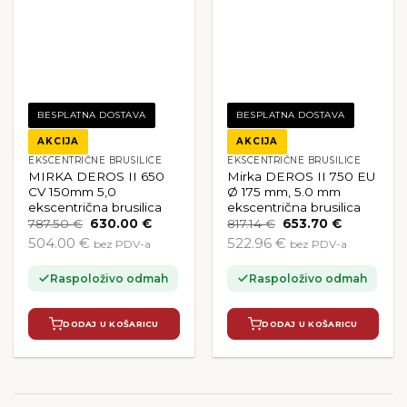
BESPLATNA DOSTAVA
BESPLATNA DOSTAVA
AKCIJA
AKCIJA
EKSCENTRIČNE BRUSILICE
EKSCENTRIČNE BRUSILICE
MIRKA DEROS II 650
Mirka DEROS II 750 EU
CV 150mm 5,0
Ø 175 mm, 5.0 mm
ekscentrična brusilica
ekscentrična brusilica
Izvorna
Trenutna
Izvorna
Trenutna
787.50
€
630.00
€
817.14
€
653.70
€
cijena
cijena
cijena
cijena
504.00 €
522.96 €
bez PDV-a
bez PDV-a
bila
je:
bila
je:
je:
630.00 €.
je:
653.70 €.
787.50 €.
817.14 €.
Raspoloživo odmah
Raspoloživo odmah
DODAJ U KOŠARICU
DODAJ U KOŠARICU