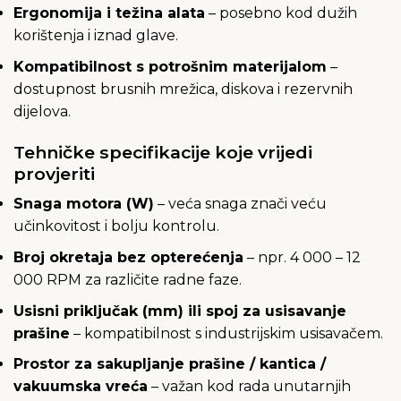
Ergonomija i težina alata
– posebno kod dužih
korištenja i iznad glave.
Kompatibilnost s potrošnim materijalom
–
dostupnost brusnih mrežica, diskova i rezervnih
dijelova.
Tehničke specifikacije koje vrijedi
provjeriti
Snaga motora (W)
– veća snaga znači veću
učinkovitost i bolju kontrolu.
Broj okretaja bez opterećenja
– npr. 4 000 – 12
000 RPM za različite radne faze.
Usisni priključak (mm) ili spoj za usisavanje
prašine
– kompatibilnost s industrijskim usisavačem.
Prostor za sakupljanje prašine / kantica /
vakuumska vreća
– važan kod rada unutarnjih