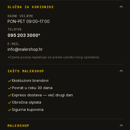
SLUŽBA ZA KORISNIKE
RADNO VRIJEME
PON–PET 09:00–17:00
TELEFON
095 203 3000*
E-MAIL
info@malershop.hr
*Cijena poziva naplaćuje se prema cjeniku tvog operatera.
ZAŠTO MALERSHOP
Ekskluzivni brendovi
Povrat u roku 30 dana
Express dostava — već drugi dan
Obročna otplata
Sigurna kupovina
MALERSHOP