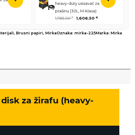
+
+
heavy-duty usisavač za
prašinu (30L, M-klasa)
Izvorna
Trenutna
1,785.00
€
1,606.50
€
cijena
cijena
bila
je:
erijali
,
Brusni papiri
,
Mirka
Oznaka:
mirka-225
Marka:
Mirka
je:
1,606.50 €.
1,785.00 €.
isk za žirafu (heavy-