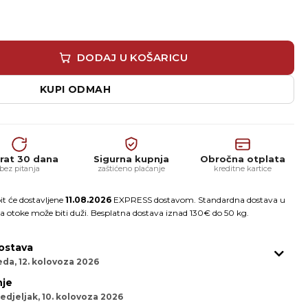
 mm Grip – mrežasti brusni disk za žirafu količina
DODAJ U KOŠARICU
KUPI ODMAH
rat 30 dana
Sigurna kupnja
Obročna otplata
bez pitanja
zaštićeno plaćanje
kreditne kartice
it će dostavljene
11.08.2026
EXPRESS dostavom. Standardna dostava u
a otoke može biti duži. Besplatna dostava iznad 130€ do 50 kg.
ostava
eda, 12. kolovoza 2026
je
edjeljak, 10. kolovoza 2026