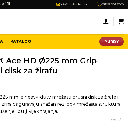
do 15h
info@malershop.hr
+385 95 203 3000
PURDY
JA
KATALOG
® Ace HD Ø225 mm Grip –
 disk za žirafu
5 mm je heavy-duty mrežasti brusni disk za žirafe i
a zrna osiguravaju snažan rez, dok mrežasta struktura
je i dulji vijek trajanja.
OBRIŠI