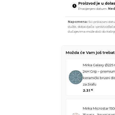
Proizvod je u dola
Procijenjeni datum:
Nedj
Napomena:
Svi prikazani datu
službi, dobavljača i proizvođača
slučajevima može doći do kašnj
Možda će Vam još trebat
Mirka Galaxy Ø225
24H Grip – premiu
keramički brusni di
za žirafu
2.31
€
Mirka Microstar 1
15 rupa – brusni pap