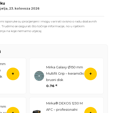
sku
elja, 23. kolovoza 2026
mi isporuke su procijenjeni i mogu varirati ovisno o radu dostavnih
. Trudimo se osigurati što točnije informacije, no u rijetkim
enja na koje nemamo utjecaj.
i
 mm
Mirka Galaxy Ø150 mm
m
Multifit Grip – keramički
+
+
sk
brusni disk
0.76
€
Mirka® DEXOS 1230 M
50mm
AFC – profesionalni
ir za