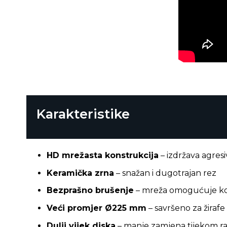
Karakteristike
HD mrežasta konstrukcija
– izdržava agres
Keramička zrna
– snažan i dugotrajan rez
Bezprašno brušenje
– mreža omogućuje ko
Veći promjer Ø225 mm
– savršeno za žirafe 
Dulji vijek diska
– manje zamjena tijekom r