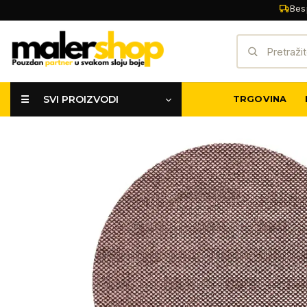
Skip
Bes
to
Pretraži:
content
☰ SVI PROIZVODI
TRGOVINA