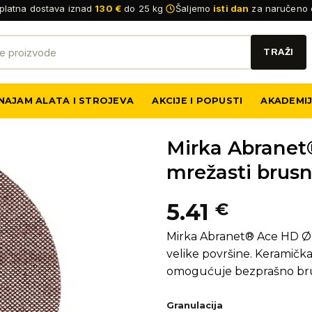
platna dostava iznad
130 €
do 25 kg
Šaljemo
isti dan
za naručeno 
NAJAM ALATA I STROJEVA
AKCIJE I POPUSTI
AKADEMI
Mirka Abranet
mrežasti brusni
5.41
€
Mirka Abranet® Ace HD Ø22
velike površine. Keramičk
omogućuje bezprašno brušen
Granulacija