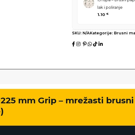
lak i poliranje
1.10
€
SKU:
N/A
Kategorije:
Brusni mat
25 mm Grip – mrežasti brusni d
)