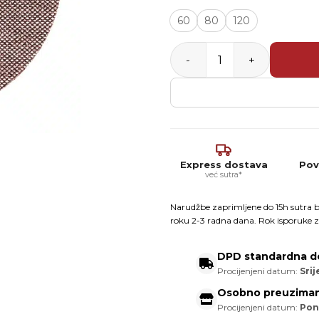
60
80
120
Mirka Abranet® Ace HD Ø225
Express dostava
Pov
već sutra*
Narudžbe zaprimljene do 15h sutra b
roku 2-3 radna dana. Rok isporuke z
DPD standardna d
Procijenjeni datum:
Srij
Osobno preuziman
Procijenjeni datum:
Pon