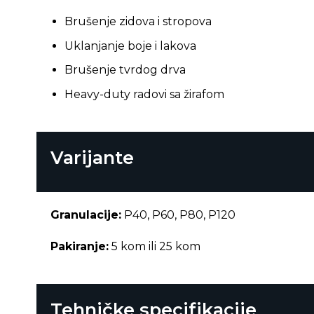
Brušenje zidova i stropova
Uklanjanje boje i lakova
Brušenje tvrdog drva
Heavy-duty radovi sa žirafom
Varijante
Granulacije:
P40, P60, P80, P120
Pakiranje:
5 kom ili 25 kom
Tehničke specifikacije