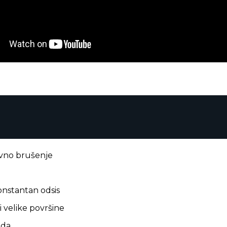
ivno brušenje
nstantan odsis
i velike površine
ada