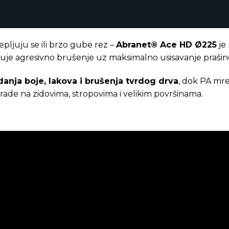
čepljuju se ili brzo gube rez –
Abranet® Ace HD Ø225
je 
 agresivno brušenje uz maksimalno usisavanje prašine, š
danja boje, lakova i brušenja tvrdog drva
, dok PA mre
 rade na zidovima, stropovima i velikim površinama.