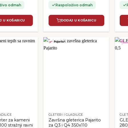
živo odmah
Raspoloživo odmah
J U KOŠARICU
DODAJ U KOŠARICU
ADILICE
GLETERI I GLADILICE
GLET
leter za kameni
Završna gleterica Pajarito
GL
00 stražnji ravni
za Q3 i Q4 350x110
280