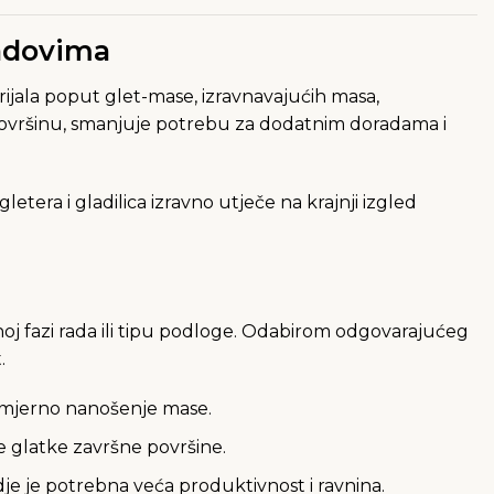
radovima
rijala poput glet-mase, izravnavajućih masa,
ovršinu, smanjuje potrebu za dodatnim doradama i
etera i gladilica izravno utječe na krajnji izgled
đenoj fazi rada ili tipu podloge. Odabirom odgovarajućeg
.
nomjerno nanošenje mase.
anje glatke završne površine.
je je potrebna veća produktivnost i ravnina.