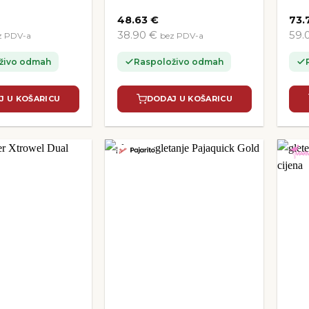
48.63
€
73.
38.90 €
59.
z PDV-a
bez PDV-a
živo odmah
Raspoloživo odmah
J U KOŠARICU
DODAJ U KOŠARICU