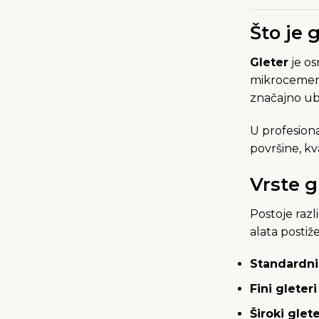
Što je 
Gleter
je os
mikrocement
značajno ub
U profesiona
površine, kv
Vrste g
Postoje razl
alata postiž
Standardni
Fini gleteri
Široki glete