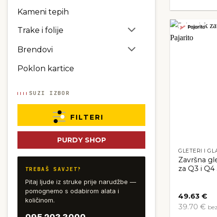
Kameni tepih
Trake i folije
Brendovi
Poklon kartice
SUZI IZBOR
FILTERI
Dostupnost
PURDY SHOP
GLETERI I GL
Dostupne veličine
Završna gle
za Q3 i Q4
TREBAŠ SAVJET?
Serija
Pitaj ljude iz struke prije narudžbe —
pomognemo s odabirom alata i
49.63
€
Namjena gletera
količinom.
39.70 €
be