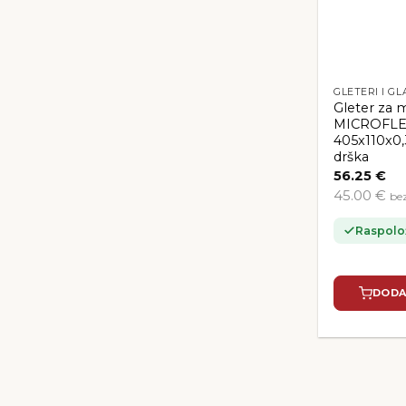
GLETERI I GL
Gleter za
MICROFL
405x110x0
drška
56.25
€
45.00 €
be
Raspolo
DODA