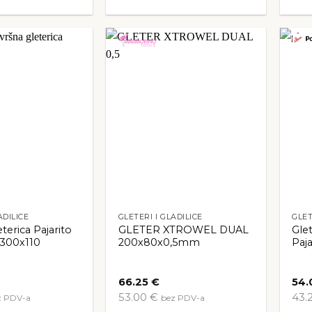
ADILICE
GLETERI I GLADILICE
GLET
terica Pajarito
GLETER XTROWEL DUAL
Glet
 300x110
200x80x0,5mm
Paj
66.25
€
54.
53.00 €
43.
z PDV-a
bez PDV-a