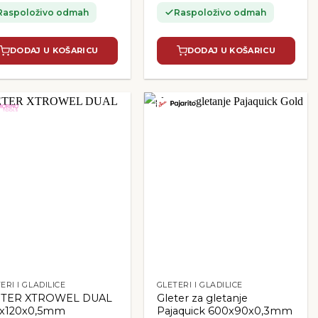
Raspoloživo odmah
Raspoloživo odmah
DODAJ U KOŠARICU
DODAJ U KOŠARICU
ERI I GLADILICE
GLETERI I GLADILICE
ETER XTROWEL DUAL
Gleter za gletanje
x120x0,5mm
Pajaquick 600x90x0,3mm