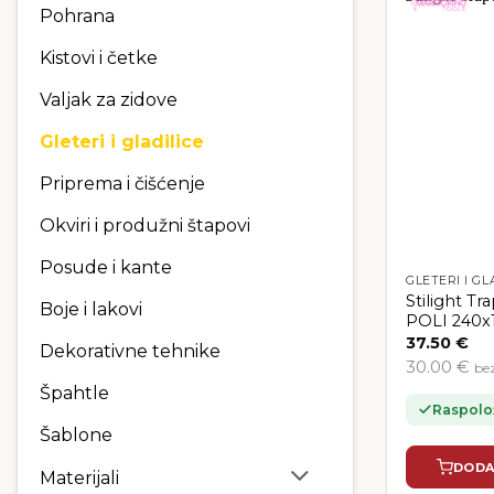
Pohrana
Kistovi i četke
Valjak za zidove
Gleteri i gladilice
Priprema i čišćenje
Okviri i produžni štapovi
Posude i kante
GLETERI I GL
Stilight Tr
Boje i lakovi
POLI 240
37.50
€
Dekorativne tehnike
30.00 €
be
Špahtle
Raspolo
Šablone
DODA
Materijali