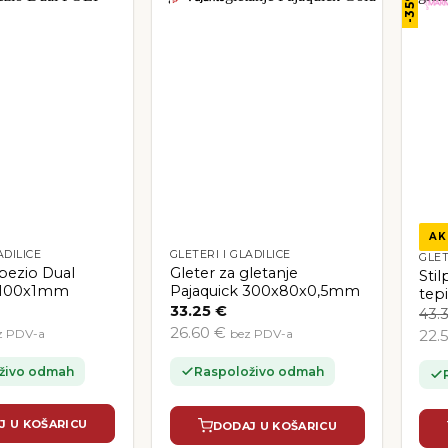
-35%
AK
ADILICE
GLETERI I GLADILICE
GLET
apezio Dual
Gleter za gletanje
Sti
x100x1mm
Pajaquick 300x80x0,5mm
tep
33.25
€
43.
26.60 €
z PDV-a
bez PDV-a
22.
živo odmah
Raspoloživo odmah
J U KOŠARICU
DODAJ U KOŠARICU