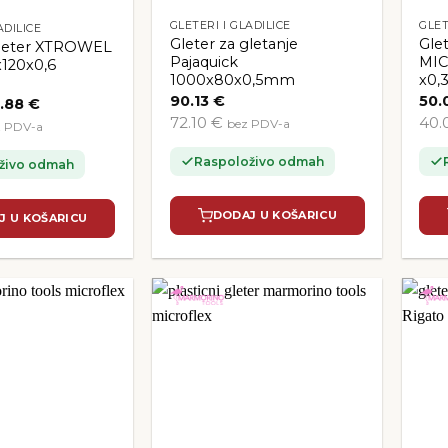
GLETERI I GLADILICE
GLET
ADILICE
Gleter za gletanje
Gle
gleter XTROWEL
Pajaquick
MIC
120x0,6
1000x80x0,5mm
x0,
90.13
€
50.
vorna
Trenutna
5.88
€
jena
cijena
72.10 €
40.
bez PDV-a
z PDV-a
a
je:
65.88 €.
.50 €.
Raspoloživo odmah
živo odmah
DODAJ U KOŠARICU
J U KOŠARICU