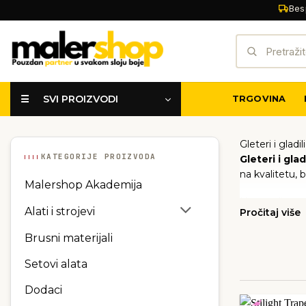
Skip
Bes
to
Pretraži:
content
☰ SVI PROIZVODI
TRGOVINA
Gleteri i gladil
KATEGORIJE PROIZVODA
Gleteri i glad
na kvalitetu, 
Malershop Akademija
U ponudi se na
Alati i strojevi
Pročitaj više
Neovisno o to
precizno izra
Brusni materijali
BRENDOVI
dugotrajnosti 
proizvode, vaši
Setovi alata
Dodaci