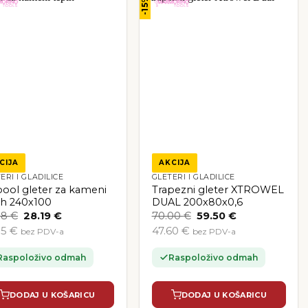
-15%
CIJA
AKCIJA
ERI I GLADILICE
GLETERI I GLADILICE
lpool gleter za kameni
Trapezni gleter XTROWEL
ih 240x100
DUAL 200x80x0,6
Izvorna
Trenutna
Izvorna
Trenutna
38
€
28.19
€
70.00
€
59.50
€
cijena
cijena
cijena
cijena
55 €
47.60 €
bez PDV-a
bez PDV-a
bila
je:
bila
je:
je:
28.19 €.
je:
59.50 €.
43.38 €.
70.00 €.
Raspoloživo odmah
Raspoloživo odmah
DODAJ U KOŠARICU
DODAJ U KOŠARICU