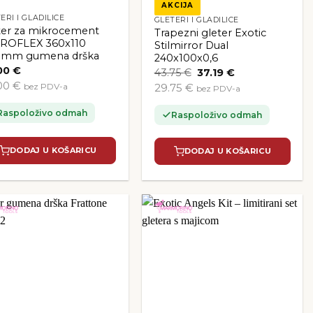
AKCIJA
ERI I GLADILICE
GLETERI I GLADILICE
ter za mikrocement
Trapezni gleter Exotic
ROFLEX 360x110
Stilmirror Dual
3mm gumena drška
240x100x0,6
00
€
Izvorna
Trenutna
43.75
€
37.19
€
cijena
cijena
00 €
bez PDV-a
29.75 €
bez PDV-a
bila
je:
je:
37.19 €.
43.75 €.
Raspoloživo odmah
Raspoloživo odmah
DODAJ U KOŠARICU
DODAJ U KOŠARICU