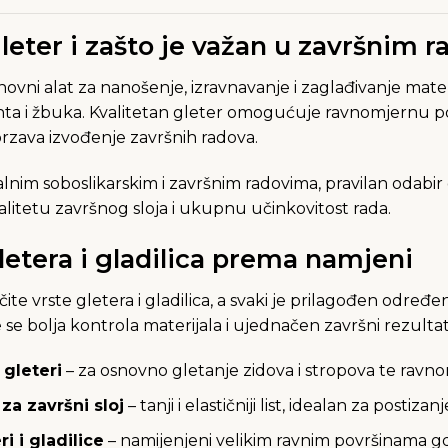
gleter i zašto je važan u završnim 
novni alat za nanošenje, izravnavanje i zaglađivanje mate
a i žbuka. Kvalitetan gleter omogućuje ravnomjernu p
rzava izvođenje završnih radova.
lnim soboslikarskim i završnim radovima, pravilan odabir gl
alitetu završnog sloja i ukupnu učinkovitost rada.
letera i gladilica prema namjeni
ičite vrste gletera i gladilica, a svaki je prilagođen odre
e se bolja kontrola materijala i ujednačen završni rezultat
 gleteri
– za osnovno gletanje zidova i stropova te rav
 za završni sloj
– tanji i elastičniji list, idealan za postiz
ri i gladilice
– namijenjeni velikim ravnim površinama gd