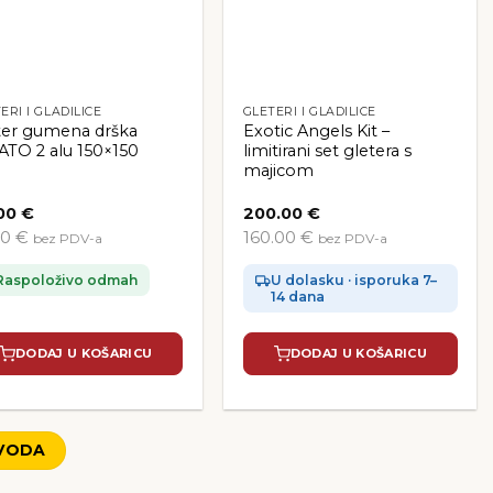
ERI I GLADILICE
GLETERI I GLADILICE
ter gumena drška
Exotic Angels Kit –
ATO 2 alu 150×150
limitirani set gletera s
majicom
00
€
200.00
€
20 €
160.00 €
bez PDV-a
bez PDV-a
Raspoloživo odmah
U dolasku · isporuka 7–
14 dana
DODAJ U KOŠARICU
DODAJ U KOŠARICU
ZVODA