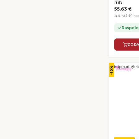
rub
55.63
€
44.50 €
be
Raspolo
DODA
-15%