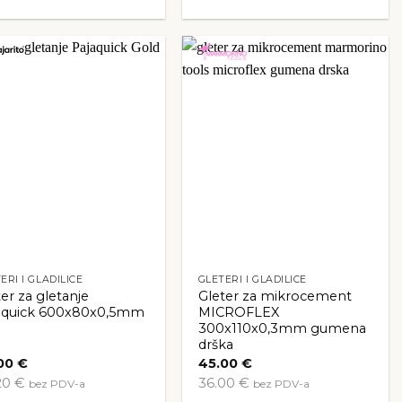
ERI I GLADILICE
GLETERI I GLADILICE
er za gletanje
Gleter za mikrocement
aquick 600x80x0,5mm
MICROFLEX
300x110x0,3mm gumena
drška
00
€
45.00
€
20 €
36.00 €
bez PDV-a
bez PDV-a