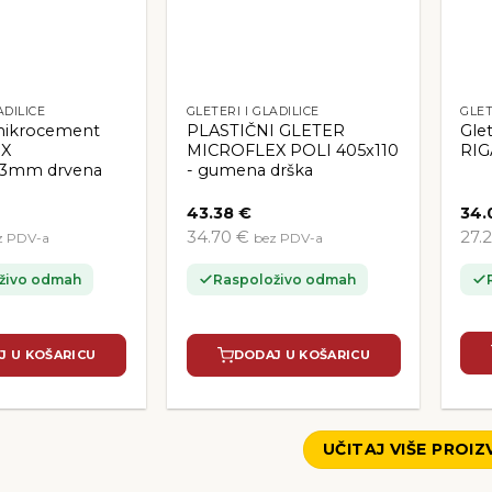
ADILICE
GLETERI I GLADILICE
GLET
 mikrocement
PLASTIČNI GLETER
Gle
EX
MICROFLEX POLI 405x110
RIG
,3mm drvena
- gumena drška
43.38
€
34.
34.70 €
27.
z PDV-a
bez PDV-a
živo odmah
Raspoloživo odmah
J U KOŠARICU
DODAJ U KOŠARICU
UČITAJ VIŠE PROI