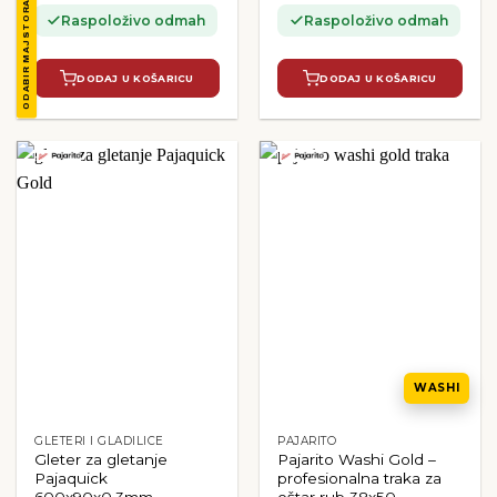
ODABIR MAJSTORA
Raspoloživo odmah
Raspoloživo odmah
DODAJ U KOŠARICU
DODAJ U KOŠARICU
WASHI
GLETERI I GLADILICE
PAJARITO
Gleter za gletanje
Pajarito Washi Gold –
Pajaquick
profesionalna traka za