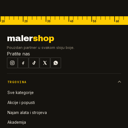
10
20
30
40
50
60
maler
shop
Pouzdan partner u svakom sloju boje.
Pratite nas
TRGOVINA
Sve kategorije
Akcije i popusti
Najam alata i strojeva
Akademija