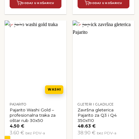
DODAJ U KOŠARICU
DODAJ U KOŠARICU
WASHI
PAJARITO
GLETERI I GLADILICE
Pajarito Washi Gold –
Završna gleterica
profesionalna traka za
Pajarito za Q3 i Q4
oštar rub 30x50
350x110
4.50
€
48.63
€
3.60 €
38.90 €
bez PDV-a
bez PDV-a