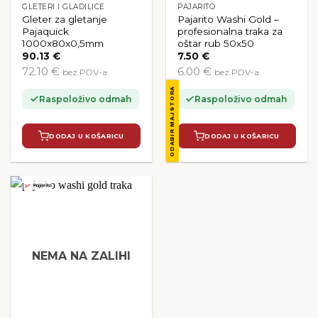
GLETERI I GLADILICE
PAJARITO
Gleter za gletanje
Pajarito Washi Gold –
Pajaquick
profesionalna traka za
1000x80x0,5mm
oštar rub 50x50
90.13
€
7.50
€
72.10 €
6.00 €
bez PDV-a
bez PDV-a
ODABIR MAJSTORA
Raspoloživo odmah
Raspoloživo odmah
DODAJ U KOŠARICU
DODAJ U KOŠARICU
NEMA NA ZALIHI