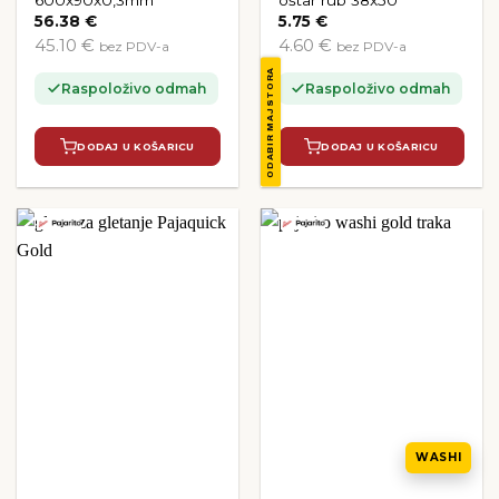
600x90x0,3mm
oštar rub 38x50
56.38
€
5.75
€
45.10 €
4.60 €
bez PDV-a
bez PDV-a
ODABIR MAJSTORA
Raspoloživo odmah
Raspoloživo odmah
DODAJ U KOŠARICU
DODAJ U KOŠARICU
WASHI