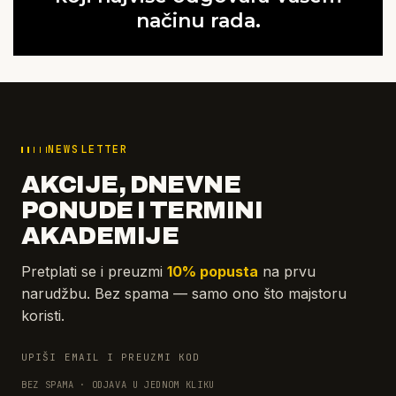
načinu rada.
NEWSLETTER
AKCIJE, DNEVNE
PONUDE I TERMINI
AKADEMIJE
Pretplati se i preuzmi
10% popusta
na prvu
narudžbu. Bez spama — samo ono što majstoru
koristi.
UPIŠI EMAIL I PREUZMI KOD
BEZ SPAMA · ODJAVA U JEDNOM KLIKU