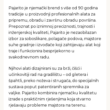
Pajarito je njemački brend s više od 90 godina
tradicije u proizvodnji profesionalnih alata za
pripremu, obradu i završnu obradu površina.
Prepoznat po iznimnoj preciznosti, trajnosti i
inženjerskoj kvaliteti, Pajarito je nezaobilazan
izbor za soboslikare, polagače podova, majstore
suhe gradnje i izvođače koji zahtijevaju alat koji
traje i funkcionira besprijekorno u
svakodnevnom radu.
Njihovi alati dizajnirani su za brži, čišći i
učinkovitiji rad na gradilištu – od gletera i
špahtli, preko noževa i strugača, do specijalnih
sustava poput patentiranih spremnika za
valjke. Pajarito kombinira njemačku kvalitetu
izrade s praktičnim rješenjima koja stvarno
rješavaju probleme majstora na terenu.