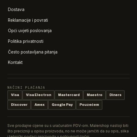
Dostava
Reklamacije i povrati
Opći uvjeti poslovanja
Politika privatnosti
Često postavljana pitanja
Kontakt
NAČINI PLAĆANJA
Visa
Visa Electron
Mastercard
Maestro
Diners
Discover
Amex
Google Pay
Pouzećem
Sve prodajne cijene su s uračunatim PDV-om. Malershop nastoji biti
što precizniji u opisu proizvoda, no ne može jamčiti da su opis, slika
i tehnički podaci proizvoda u potpunosti točni.