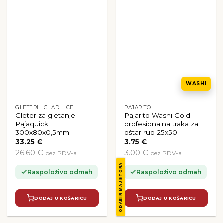
WASHI
GLETERI I GLADILICE
PAJARITO
Gleter za gletanje
Pajarito Washi Gold –
Pajaquick
profesionalna traka za
300x80x0,5mm
oštar rub 25x50
33.25
€
3.75
€
26.60 €
3.00 €
bez PDV-a
bez PDV-a
ODABIR MAJSTORA
Raspoloživo odmah
Raspoloživo odmah
DODAJ U KOŠARICU
DODAJ U KOŠARICU