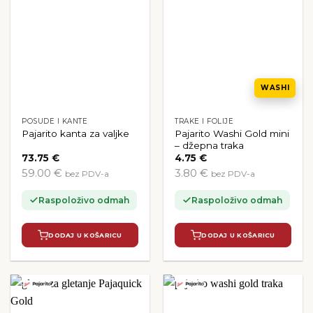
WASHI
POSUDE I KANTE
TRAKE I FOLIJE
Pajarito Washi Gold mini
Pajarito kanta za valjke
– džepna traka
73.75
€
4.75
€
59.00 €
3.80 €
bez PDV-a
bez PDV-a
Raspoloživo odmah
Raspoloživo odmah
DODAJ U KOŠARICU
DODAJ U KOŠARICU