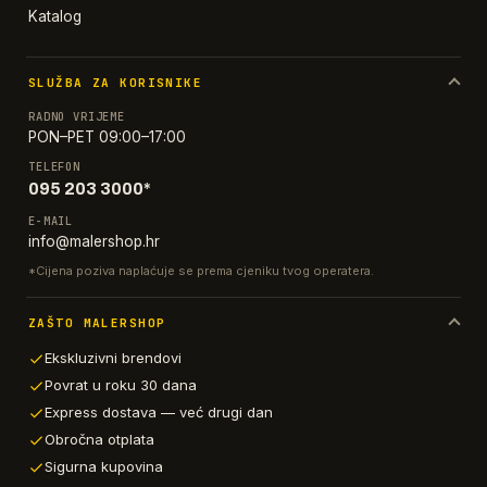
Katalog
SLUŽBA ZA KORISNIKE
RADNO VRIJEME
PON–PET 09:00–17:00
TELEFON
095 203 3000*
E-MAIL
info@malershop.hr
*Cijena poziva naplaćuje se prema cjeniku tvog operatera.
ZAŠTO MALERSHOP
Ekskluzivni brendovi
Povrat u roku 30 dana
Express dostava — već drugi dan
Obročna otplata
Sigurna kupovina