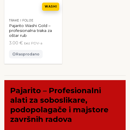
WASHI
TRAKE I FOLIJE
Pajarito Washi Gold –
profesionalna traka za
oštar rub
3.00 €
bez PDV-a
Rasprodano
Ovaj
proizvod
ima
više
varijanti.
Pajarito – Profesionalni
Opcije
se
alati za soboslikare,
mogu
podopolagače i majstore
odabrati
na
završnih radova
stranici
proizvoda