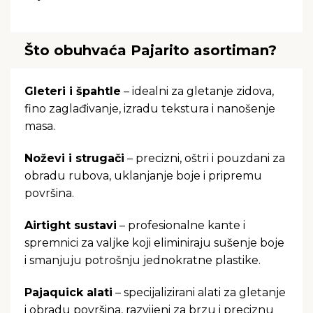
Što obuhvaća Pajarito asortiman?
Gleteri i špahtle
– idealni za gletanje zidova,
fino zaglađivanje, izradu tekstura i nanošenje
masa.
Noževi i strugači
– precizni, oštri i pouzdani za
obradu rubova, uklanjanje boje i pripremu
površina.
Airtight sustavi
– profesionalne kante i
spremnici za valjke koji eliminiraju sušenje boje
i smanjuju potrošnju jednokratne plastike.
Pajaquick alati
– specijalizirani alati za gletanje
i obradu površina, razvijeni za brzu i preciznu