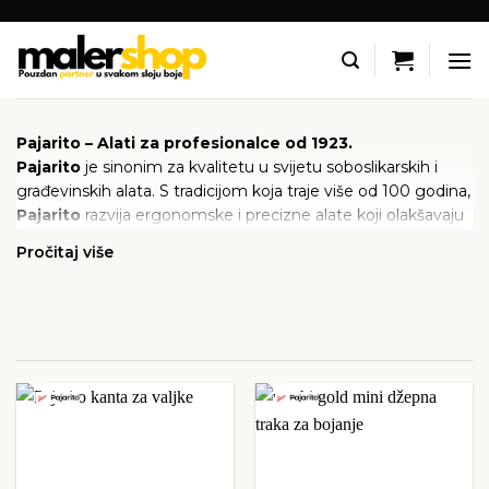
Skip
to
content
Pajarito – Alati za profesionalce od 1923.
Pajarito
je sinonim za kvalitetu u svijetu soboslikarskih i
građevinskih alata. S tradicijom koja traje više od 100 godina,
Pajarito
razvija ergonomske i precizne alate koji olakšavaju
rad i osiguravaju vrhunske rezultate. Njihovi proizvodi
Pročitaj više
uključuju širok asortiman špahtli, gletera, noževa, valjaka i
specijaliziranih alata za žbukanje i suhu gradnju.
BRENDOVI
FILTRIRAJ
PO CIJENI
U
Malershop
ponudi pronaći ćete najbolje
Pajarito
alate za
profesionalce i hobiste, osiguravajući kvalitetu i dugotrajnost
u svakom projektu.