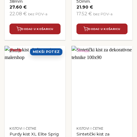
38mm
50mm.
27.60
€
21.90
€
22.08 €
17.52 €
bez PDV-a
bez PDV-a
DODAJ U KOŠARICU
DODAJ U KOŠARICU
MEKŠI POTEZ
KISTOVI I ČETKE
KISTOVI I ČETKE
Purdy kist XL Elite Sprig
Sintetički kist za