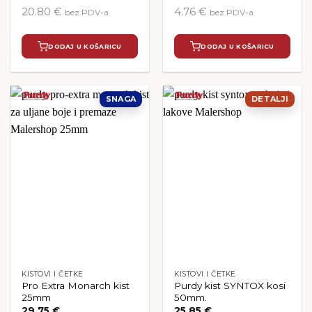
cijena
cijena
20.80 €
4.76 €
bez PDV-a
bez PDV-a
bila
je:
je:
5.95 €.
7.00 €.
DODAJ U KOŠARICU
DODAJ U KOŠARICU
SNAGA
DETALJI
KISTOVI I ČETKE
KISTOVI I ČETKE
Pro Extra Monarch kist
Purdy kist SYNTOX kosi
25mm
50mm.
29.75
€
25.85
€