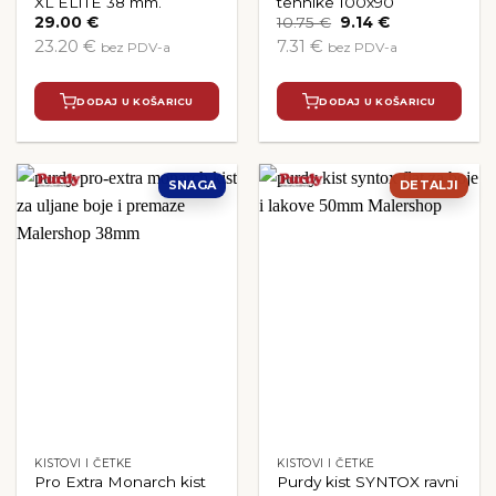
XL ELITE 38 mm.
tehnike 100x90
Izvorna
Trenutna
29.00
€
10.75
€
9.14
€
cijena
cijena
23.20 €
7.31 €
bez PDV-a
bez PDV-a
bila
je:
je:
9.14 €.
10.75 €.
DODAJ U KOŠARICU
DODAJ U KOŠARICU
SNAGA
DETALJI
KISTOVI I ČETKE
KISTOVI I ČETKE
Pro Extra Monarch kist
Purdy kist SYNTOX ravni