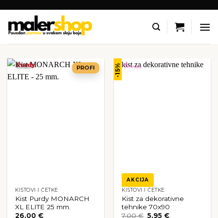
Skip
to
content
-15%
PROFI
AKCIJA
KISTOVI I ČETKE
KISTOVI I ČETKE
Kist Purdy MONARCH
Kist za dekorativne
XL ELITE 25 mm.
tehnike 70x90
Izvorna
Trenutna
26.00
€
7.00
€
5.95
€