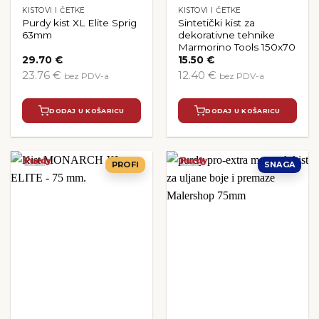
KISTOVI I ČETKE
KISTOVI I ČETKE
Purdy kist XL Elite Sprig
Sintetički kist za
63mm
dekorativne tehnike
Marmorino Tools 150x70
29.70
€
15.50
€
23.76 €
12.40 €
bez PDV-a
bez PDV-a
DODAJ U KOŠARICU
DODAJ U KOŠARICU
PROFI
SNAGA