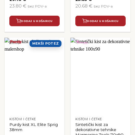
23.80 €
20.68 €
bez PDV-a
bez PDV-a
DODAJ U KOŠARICU
DODAJ U KOŠARICU
MEKŠI POTEZ
KISTOVI I ČETKE
KISTOVI I ČETKE
Purdy kist XL Elite Sprig
Sintetički kist za
38mm
dekorativne tehnike
Marmorino Tools 70x90