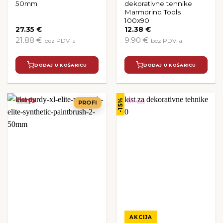
50mm
dekorativne tehnike
Marmorino Tools
100x90
27.35
€
12.38
€
21.88 €
9.90 €
bez PDV-a
bez PDV-a
DODAJ U KOŠARICU
DODAJ U KOŠARICU
-15%
PROFI
AKCIJA