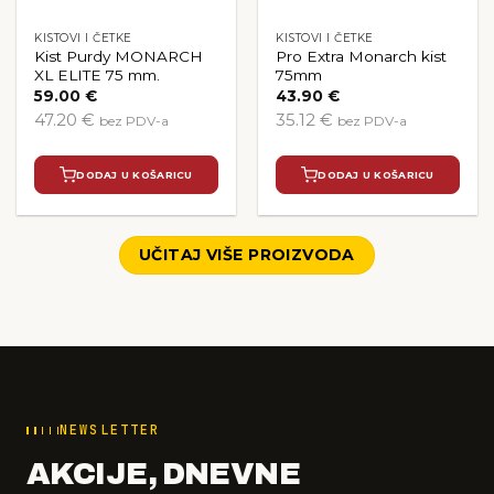
KISTOVI I ČETKE
KISTOVI I ČETKE
Kist Purdy MONARCH
Pro Extra Monarch kist
XL ELITE 75 mm.
75mm
59.00
€
43.90
€
47.20 €
35.12 €
bez PDV-a
bez PDV-a
DODAJ U KOŠARICU
DODAJ U KOŠARICU
UČITAJ VIŠE PROIZVODA
NEWSLETTER
AKCIJE, DNEVNE