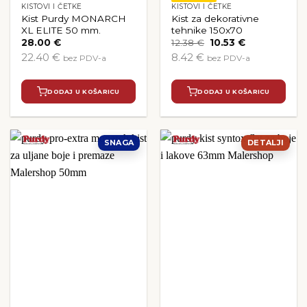
KISTOVI I ČETKE
KISTOVI I ČETKE
Kist Purdy MONARCH
Kist za dekorativne
XL ELITE 50 mm.
tehnike 150x70
Izvorna
Trenutna
28.00
€
12.38
€
10.53
€
cijena
cijena
22.40 €
8.42 €
bez PDV-a
bez PDV-a
bila
je:
je:
10.53 €.
12.38 €.
DODAJ U KOŠARICU
DODAJ U KOŠARICU
SNAGA
DETALJI