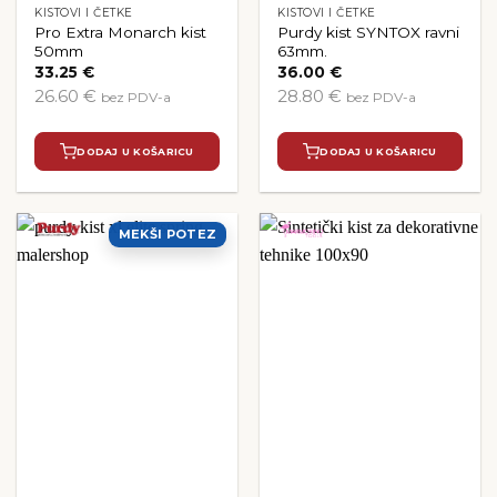
KISTOVI I ČETKE
KISTOVI I ČETKE
Pro Extra Monarch kist
Purdy kist SYNTOX ravni
50mm
63mm.
33.25
€
36.00
€
26.60 €
28.80 €
bez PDV-a
bez PDV-a
DODAJ U KOŠARICU
DODAJ U KOŠARICU
MEKŠI POTEZ