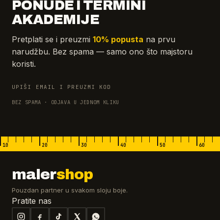
PONUDE I TERMINI
AKADEMIJE
Pretplati se i preuzmi
10% popusta
na prvu
narudžbu. Bez spama — samo ono što majstoru
koristi.
UPIŠI EMAIL I PREUZMI KOD
BEZ SPAMA · ODJAVA U JEDNOM KLIKU
10
20
30
40
50
60
maler
shop
Pouzdan partner u svakom sloju boje.
Pratite nas