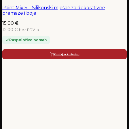
Paint Mix S – Silikonski mješač za dekorativne
premaze i boje
15.00
€
12.00 €
bez PDV-a
Raspoloživo odmah
Dodaj u košaricu