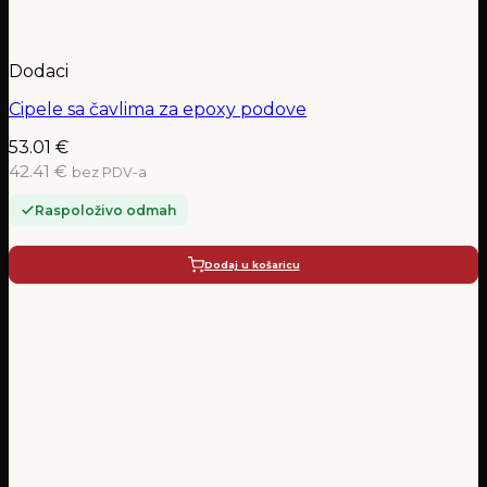
Dodaci
Cipele sa čavlima za epoxy podove
53.01
€
42.41 €
bez PDV-a
Raspoloživo odmah
Dodaj u košaricu