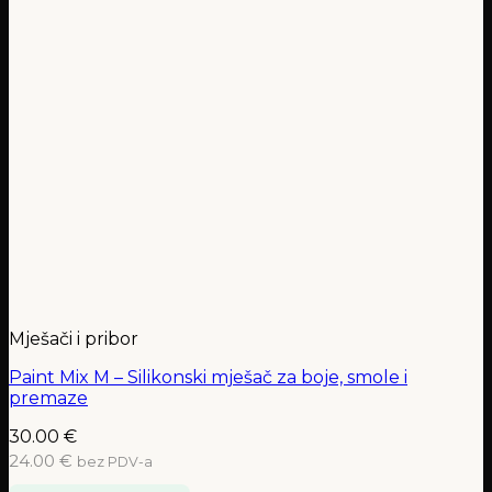
Mješači i pribor
Paint Mix M – Silikonski mješač za boje, smole i
premaze
30.00
€
24.00 €
bez PDV-a