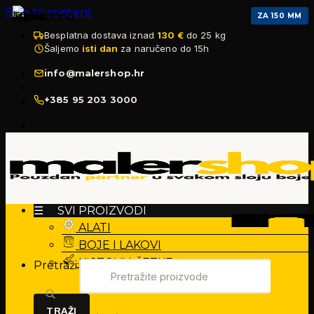
Skip to content
ZA 150 MM
Besplatna dostava iznad
130 €
do 25 kg
Šaljemo
isti dan
za naručeno do 15h
info@malershop.hr
+385 95 203 3000
☰ SVI PROIZVODI
ALATI
BOJE I LAKOVI
KISTOVI I ČETKE
Pretraži: