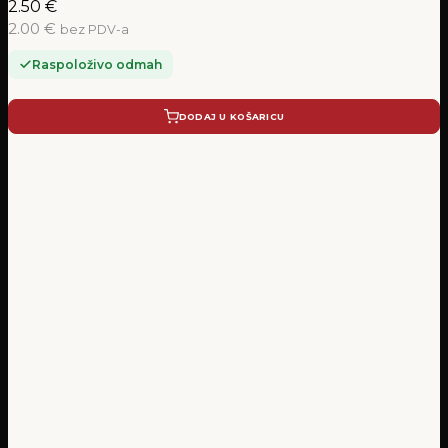
2.50
€
2.00 €
bez PDV-a
Raspoloživo odmah
DODAJ U KOŠARICU