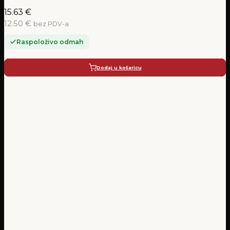
15.63
€
12.50 €
bez PDV-a
Raspoloživo odmah
Dodaj u košaricu