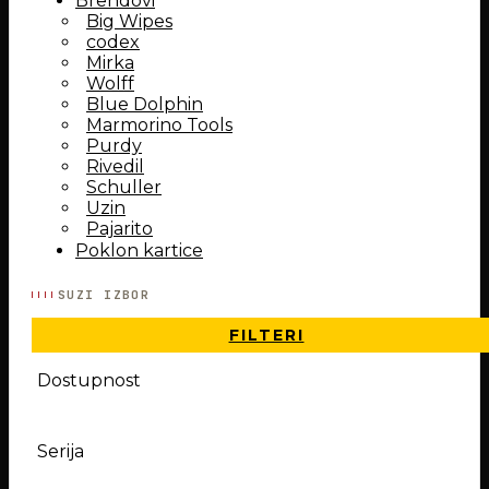
Brendovi
Big Wipes
codex
Mirka
Wolff
Blue Dolphin
Marmorino Tools
Purdy
Rivedil
Schuller
Uzin
Pajarito
Poklon kartice
SUZI IZBOR
FILTERI
Dostupnost
Serija