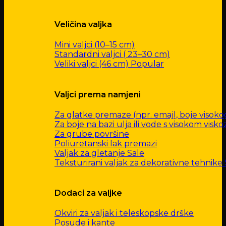
Veličina valjka
Mini valjci (10–15 cm)
Standardni valjci ( 23–30 cm)
Veliki valjci (46 cm)
Valjci prema namjeni
Za glatke premaze (npr. emajl, boje visokog 
Za boje na bazi ulja ili vode s visokom visk
Za grube površine
Poliuretanski lak premazi
Valjak za gletanje
Teksturirani valjak za dekorativne tehnike
Dodaci za valjke
Okviri za valjak i teleskopske drške
Posude i kante