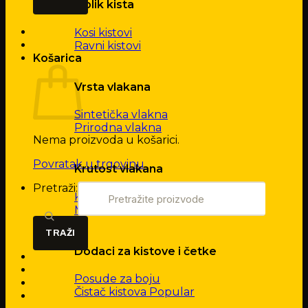
Oblik kista
Kosi kistovi
Ravni kistovi
Košarica
Vrsta vlakana
Sintetička vlakna
Prirodna vlakna
Nema proizvoda u košarici.
Povratak u trgovinu
Krutost vlakana
Pretraži:
Kruta vlakna
Mekana vlakna
Dodaci za kistove i četke
Posude za boju
Čistač kistova