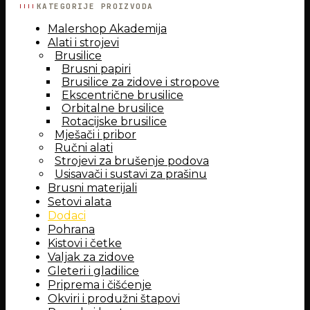
KATEGORIJE PROIZVODA
Malershop Akademija
Alati i strojevi
Brusilice
Brusni papiri
Brusilice za zidove i stropove
Ekscentrične brusilice
Orbitalne brusilice
Rotacijske brusilice
Mješači i pribor
Ručni alati
Strojevi za brušenje podova
Usisavači i sustavi za prašinu
Brusni materijali
Setovi alata
Dodaci
Pohrana
Kistovi i četke
Valjak za zidove
Gleteri i gladilice
Priprema i čišćenje
Okviri i produžni štapovi