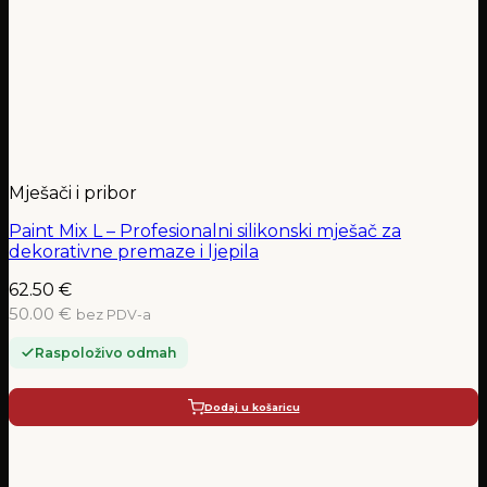
Mješači i pribor
Paint Mix L – Profesionalni silikonski mješač za
dekorativne premaze i ljepila
62.50
€
50.00 €
bez PDV-a
Raspoloživo odmah
Dodaj u košaricu