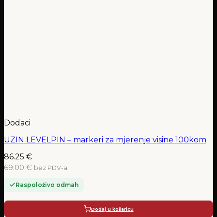
Dodaci
UZIN LEVELPIN – markeri za mjerenje visine 100kom
86.25
€
69.00 €
bez PDV-a
Raspoloživo odmah
Dodaj u košaricu