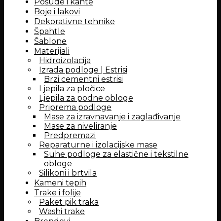
Posude i kante
Boje i lakovi
Dekorativne tehnike
Špahtle
Šablone
Materijali
Hidroizolacija
Izrada podloge | Estrisi
Brzi cementni estrisi
Ljepila za pločice
Ljepila za podne obloge
Priprema podloge
Mase za izravnavanje i zaglađivanje
Mase za niveliranje
Predpremazi
Reparaturne i izolacijske mase
Suhe podloge za elastične i tekstilne
obloge
Silikoni i brtvila
Kameni tepih
Trake i folije
Paket pik traka
Washi trake