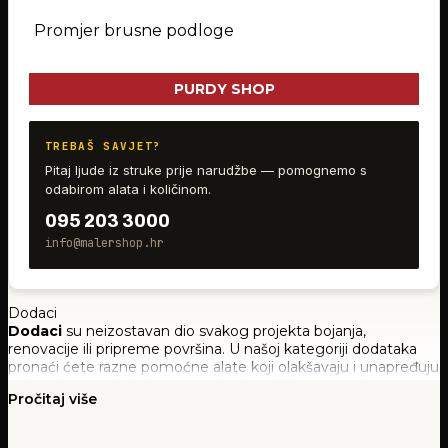
Promjer brusne podloge
PURDY SHOP
TREBAŠ SAVJET?
Pitaj ljude iz struke prije narudžbe — pomognemo s
odabirom alata i količinom.
095 203 3000
info@malershop.hr
Dodaci
Dodaci
su neizostavan dio svakog projekta bojanja,
renovacije ili pripreme površina. U našoj kategoriji dodataka
pronaći ćete razne pomoćne alate koji olakšavaju i unapređuju
vaše radove, od sitnih popravaka do velikih renovacija.
Pročitaj više
Naša ponuda uključuje širok izbor praktičnih dodataka poput
BRENDOVI
FILTRIRAJ PO CIJENI
mrežica za cijeđenje boje, kutnih aplikatora, rezervnih dijelova