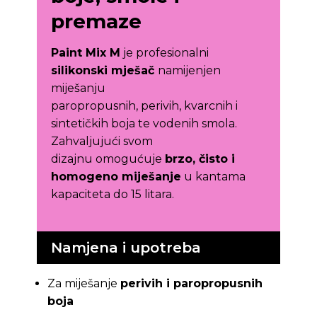
premaze
Paint Mix M
je profesionalni
silikonski mješač
namijenjen
miješanju
paropropusnih, perivih, kvarcnih i
sintetičkih boja te vodenih smola.
Zahvaljujući svom
dizajnu omogućuje
brzo, čisto i
homogeno miješanje
u kantama
kapaciteta do 15 litara.
Namjena i upotreba
Za miješanje
perivih i paropropusnih
boja