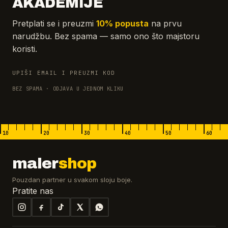
AKADEMIJE
Pretplati se i preuzmi
10% popusta
na prvu
narudžbu. Bez spama — samo ono što majstoru
koristi.
UPIŠI EMAIL I PREUZMI KOD
BEZ SPAMA · ODJAVA U JEDNOM KLIKU
10
20
30
40
50
60
maler
shop
Pouzdan partner u svakom sloju boje.
Pratite nas