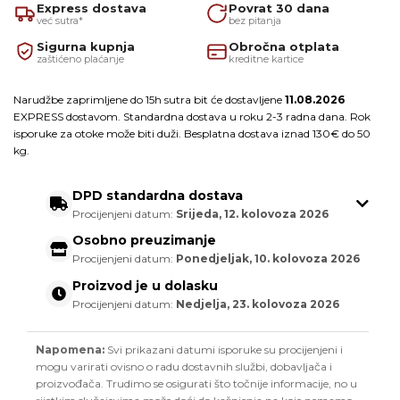
Express dostava
Povrat 30 dana
već sutra*
bez pitanja
Sigurna kupnja
Obročna otplata
zaštićeno plaćanje
kreditne kartice
Narudžbe zaprimljene do 15h sutra bit će dostavljene
11.08.2026
EXPRESS dostavom. Standardna dostava u roku 2-3 radna dana. Rok
isporuke za otoke može biti duži. Besplatna dostava iznad 130€ do 50
kg.
DPD standardna dostava
Procijenjeni datum:
Srijeda, 12. kolovoza 2026
Osobno preuzimanje
Procijenjeni datum:
Ponedjeljak, 10. kolovoza 2026
Proizvod je u dolasku
Procijenjeni datum:
Nedjelja, 23. kolovoza 2026
Napomena:
Svi prikazani datumi isporuke su procijenjeni i
mogu varirati ovisno o radu dostavnih službi, dobavljača i
proizvođača. Trudimo se osigurati što točnije informacije, no u