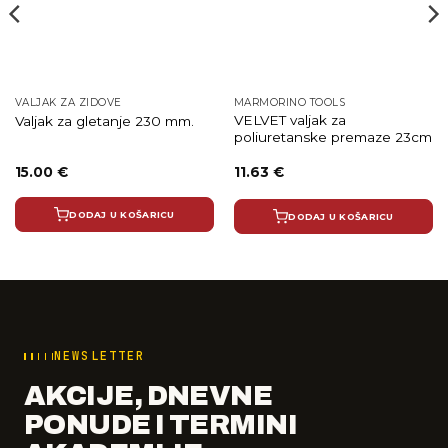
VALJAK ZA ZIDOVE
MARMORINO TOOLS
VELVET valjak za
Valjak za gletanje 230 mm.
poliuretanske premaze 23cm
15.00
€
11.63
€
DODAJ U KOŠARICU
DODAJ U KOŠARICU
NEWSLETTER
AKCIJE, DNEVNE
PONUDE I TERMINI