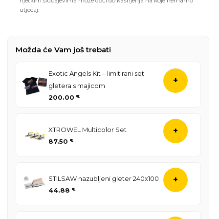
rijetkim slučajevima može doći do kašnjenja na koje nemamo
utjecaj.
Možda će Vam još trebati
Exotic Angels Kit – limitirani set
+
gletera s majicom
200.00
€
XTROWEL Multicolor Set
+
87.50
€
STILSAW nazubljeni gleter 240x100
+
44.88
€