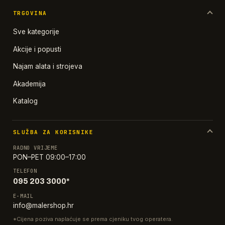
TRGOVINA
Sve kategorije
Akcije i popusti
Najam alata i strojeva
Akademija
Katalog
SLUŽBA ZA KORISNIKE
RADNO VRIJEME
PON–PET 09:00–17:00
TELEFON
095 203 3000*
E-MAIL
info@malershop.hr
*Cijena poziva naplaćuje se prema cjeniku tvog operatera.