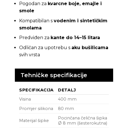
Pogodan za
kvarcne boje, emajle i
smole
Kompatibilan s
vodenim i sintetičkim
smolama
Predviđen za
kante do 14–15 litara
Odličan za upotrebu s
aku bušilicama
svih vrsta
Tehničke specifikacije
SPECIFIKACIJA
DETALJ
Visina
400 mm
Promjer silikona
80 mm
Pocinčana čelična šipka
Materijal šipke
Ø 8 mm (šesterokutna)