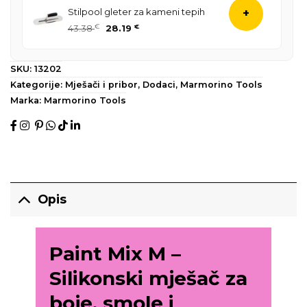
Stilpool gleter za kameni tepih
+
43.38
€
28.19
€
SKU:
13202
Kategorije:
Mješači i pribor
,
Dodaci
,
Marmorino Tools
Marka:
Marmorino Tools
Opis
Paint Mix M –
Silikonski mješač za
boje, smole i