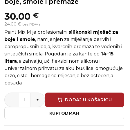
boje, smole i premaze
30.00
€
24.00 €
bez PDV-a
Paint Mix M je profesionalni
silikonski mješač za
boje i smole
, namijenjen za miješanje perivih i
paropropusnih boja, kvarcnih premaza te vodenih i
sintetičkih smola. Pogodan je za kante od
14–15
litara
, a zahvaljujući fleksibilnom silikonu i
univerzalnom prihvatu za aku bušilice, omogućuje
brzo, čisto i homogeno miješanje bez oštećenja
posuda.
Paint Mix M – Silikonski mješač za boje, smole i premaze
DODAJ U KOŠARICU
KUPI ODMAH