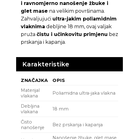
i ravnomjerno nanošenje žbuke i
glet mase
na velikim površinama.
Zahvaljujući
ultra-jakim poliamidnim
vlaknima
debljine 18 mm, ovaj valjak
pruža
čistu i učinkovitu primjenu
bez
prskanja i kapanja.
Karakteristike
ZNAČAJKA
OPIS
Materijal
Poliamidna ultra-jaka vlakna
vlakana
Debljina
18 mm
vlakana
Čisto
Bez prskanja i kapanja
nanošenje
Nanošenje žbuke, glet mase