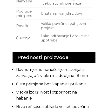
Namjena
i dekorativnih premaza
Područje
Unutarnji i vanjski zidovi
primjene
Velike površine i zahtjevni
Površine
projekti
Lako održavanje i višekratna
Čišćenje
upotreba
Prednosti proizvoda
Ravnomjerno nanošenje materijala
zahvaljujući vlaknima debljine 18 mm
Čista primjena bez kapanja i prskanja
Visoka izdržljivost i otpornost na
habanje
Brza i efikasna obrada velikih površina