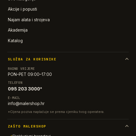
Akcije i popusti
Najam alata i strojeva
Akademija
Katalog
SLUŽBA ZA KORISNIKE
RADNO VRIJEME
PON–PET 09:00–17:00
TELEFON
095 203 3000*
E-MAIL
info@malershop.hr
*Cijena poziva naplaćuje se prema cjeniku tvog operatera.
ZAŠTO MALERSHOP