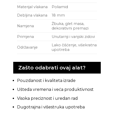
Materijal vlakana
Poliamid
Debljina vlakana
18 mm
Žbuka, glet masa,
Namjena
dekorativni premazi
Primjena
Unutarnji i vanjski zidovi
Lako čišćenje, višekratna
Održavanje
upotreba
Zašto odabrati ovaj alat?
Pouzdanost i kvaliteta izrade
Ušteda vremena i veća produktivnost
Visoka preciznost i uredan rad
Dugotrajna i višestruka upotreba