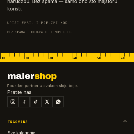
narudžbu. Bez spama — samo ono što majstoru
koristi.
UPIŠI EMAIL I PREUZMI KOD
BEZ SPAMA · ODJAVA U JEDNOM KLIKU
10
20
30
40
50
60
maler
shop
Pouzdan partner u svakom sloju boje.
Pratite nas
TRGOVINA
Sve kategorije