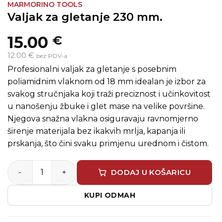
MARMORINO TOOLS
Valjak za gletanje 230 mm.
15.00
€
12.00 €
bez PDV-a
Profesionalni valjak za gletanje s posebnim
poliamidnim vlaknom od 18 mm idealan je izbor za
svakog stručnjaka koji traži preciznost i učinkovitost
u nanošenju žbuke i glet mase na velike površine.
Njegova snažna vlakna osiguravaju ravnomjerno
širenje materijala bez ikakvih mrlja, kapanja ili
prskanja, što čini svaku primjenu urednom i čistom.
Valjak za gletanje 230 mm. količina
DODAJ U KOŠARICU
KUPI ODMAH