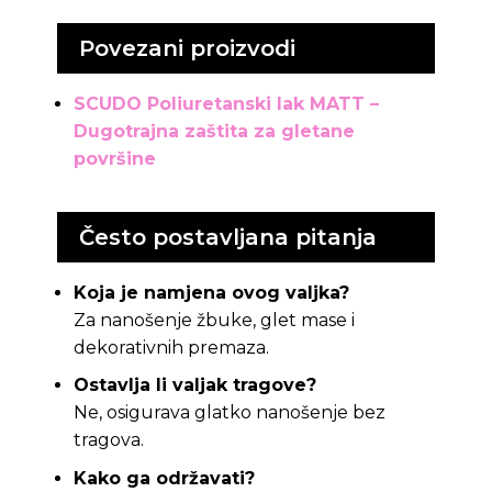
Povezani proizvodi
SCUDO Poliuretanski lak MATT –
Dugotrajna zaštita za gletane
površine
Često postavljana pitanja
Koja je namjena ovog valjka?
Za nanošenje žbuke, glet mase i
dekorativnih premaza.
Ostavlja li valjak tragove?
Ne, osigurava glatko nanošenje bez
tragova.
Kako ga održavati?