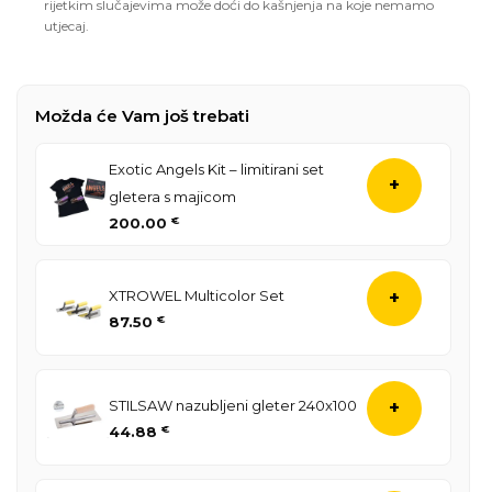
rijetkim slučajevima može doći do kašnjenja na koje nemamo
utjecaj.
Možda će Vam još trebati
Exotic Angels Kit – limitirani set
+
gletera s majicom
200.00
€
XTROWEL Multicolor Set
+
87.50
€
STILSAW nazubljeni gleter 240x100
+
44.88
€