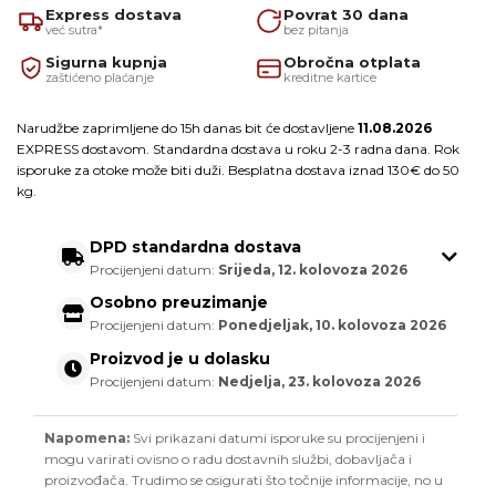
Express dostava
Povrat 30 dana
već sutra*
bez pitanja
Sigurna kupnja
Obročna otplata
zaštićeno plaćanje
kreditne kartice
Narudžbe zaprimljene do 15h danas bit će dostavljene
11.08.2026
EXPRESS dostavom. Standardna dostava u roku 2-3 radna dana. Rok
isporuke za otoke može biti duži. Besplatna dostava iznad 130€ do 50
kg.
DPD standardna dostava
Procijenjeni datum:
Srijeda, 12. kolovoza 2026
Osobno preuzimanje
Procijenjeni datum:
Ponedjeljak, 10. kolovoza 2026
Proizvod je u dolasku
Procijenjeni datum:
Nedjelja, 23. kolovoza 2026
Napomena:
Svi prikazani datumi isporuke su procijenjeni i
mogu varirati ovisno o radu dostavnih službi, dobavljača i
proizvođača. Trudimo se osigurati što točnije informacije, no u