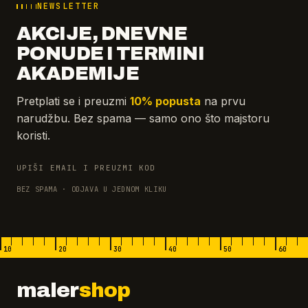
NEWSLETTER
AKCIJE, DNEVNE
PONUDE I TERMINI
AKADEMIJE
Pretplati se i preuzmi
10% popusta
na prvu
narudžbu. Bez spama — samo ono što majstoru
koristi.
UPIŠI EMAIL I PREUZMI KOD
BEZ SPAMA · ODJAVA U JEDNOM KLIKU
10
20
30
40
50
60
maler
shop