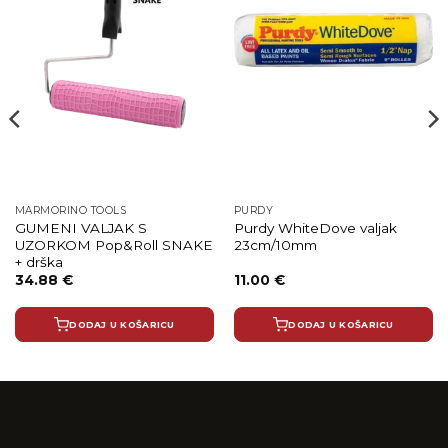
MARMORINO TOOLS
PURDY
GUMENI VALJAK S
Purdy WhiteDove valjak
UZORKOM Pop&Roll SNAKE
23cm/10mm
+ drška
34.88
€
11.00
€
DODAJ U KOŠARICU
DODAJ U KOŠARICU