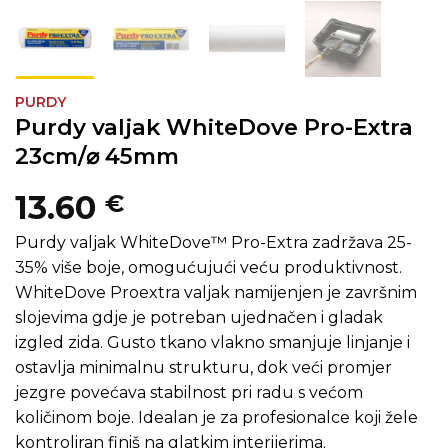
PURDY
Purdy valjak WhiteDove Pro-Extra
23cm/⌀ 45mm
13.60
€
Purdy valjak WhiteDove™ Pro-Extra zadržava 25-
35% više boje, omogućujući veću produktivnost.
WhiteDove Proextra valjak namijenjen je završnim
slojevima gdje je potreban ujednačen i gladak
izgled zida. Gusto tkano vlakno smanjuje linjanje i
ostavlja minimalnu strukturu, dok veći promjer
jezgre povećava stabilnost pri radu s većom
količinom boje. Idealan je za profesionalce koji žele
kontroliran finiš na glatkim interijerima.