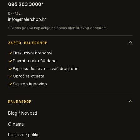
095 203 3000*
E-MAIL
info@malershop.hr
*Cijena poziva naplaćuje se prema cjeniku tvog operatera.
ZAŠTO MALERSHOP
Ekskluzivni brendovi
Povrat u roku 30 dana
Express dostava — već drugi dan
Obročna otplata
Sigurna kupovina
MALERSHOP
Blog / Novosti
O nama
Poslovne prilike