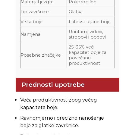
Materijal jezgre
Polipropilen
Tip završnice
Glatka
Vrsta boje
Lateks i uljane boje
Unutarnji zidovi,
Namjena
stropovi i podovi
25–35% veći
kapacitet boje za
Posebne značajke
povećanu
produktivnost
Prednosti upotrebe
Veća produktivnost zbog većeg
kapaciteta boje.
Ravnomjerno i precizno nanošenje
boje za glatke završnice.