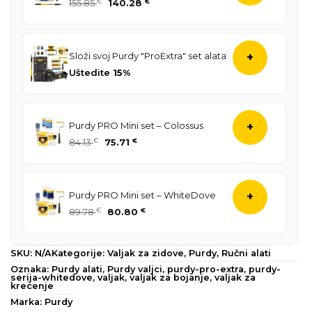
Izvorna
Trenutna
155.85
€
140.28
€
cijena
cijena
bila
je:
je:
140.28 €.
Složi svoj Purdy "ProExtra" set alata
+
155.85 €.
Uštedite
15%
Purdy PRO Mini set – Colossus
+
Izvorna
Trenutna
84.13
€
75.71
€
cijena
cijena
bila
je:
je:
75.71 €.
Purdy PRO Mini set – WhiteDove
+
84.13 €.
Izvorna
Trenutna
89.78
€
80.80
€
cijena
cijena
bila
je:
je:
80.80 €.
SKU:
N/A
Kategorije:
Valjak za zidove
,
Purdy
,
Ručni alati
89.78 €.
Oznaka:
Purdy alati
,
Purdy valjci
,
purdy-pro-extra
,
purdy-
serija-whitedove
,
valjak
,
valjak za bojanje
,
valjak za
krecenje
Marka:
Purdy