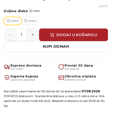
OBRIŠI
Duljina dlake
:
10 mm
10 mm
13 mm
Purdy valjak WhiteDove Pro-Extra 23cm/⌀ 45mm količi
DODAJ U KOŠARICU
KUPI ODMAH
Express dostava
Povrat 30 dana
već sutra*
bez pitanja
Sigurna kupnja
Obročna otplata
zaštićeno plaćanje
kreditne kartice
Narudžbe zaprimljene do 15h danas bit će dostavljene
07.08.2026
EXPRESS dostavom. Standardna dostava u roku 2-3 radna dana. Rok
isporuke za otoke može biti duži. Besplatna dostava iznad 130€ do 50
kg.