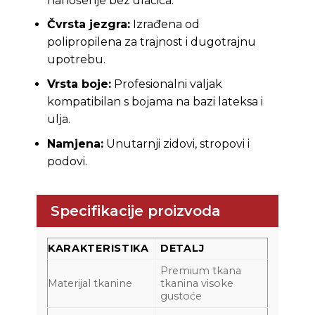
nanošenje bez dlačica.
Čvrsta jezgra:
Izrađena od
polipropilena za trajnost i dugotrajnu
upotrebu.
Vrsta boje:
Profesionalni valjak
kompatibilan s bojama na bazi lateksa i
ulja.
Namjena:
Unutarnji zidovi, stropovi i
podovi.
Specifikacije proizvoda
KARAKTERISTIKA
DETALJ
Premium tkana
Materijal tkanine
tkanina visoke
gustoće