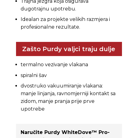
Trajna jezgra koja osigurava
dugotrajnu upotrebu.
Idealan za projekte velikih razmjera i
profesionalne rezultate.
Zašto Purdy valjci traju dulje
termalno vezivanje vlakana
spiralni šav
dvostruko vakuumiranje vlakana:
manje linjanja, ravnomjerniji kontakt sa
zidom, manje pranja prije prve
upotrebe
Naručite Purdy WhiteDove™ Pro-