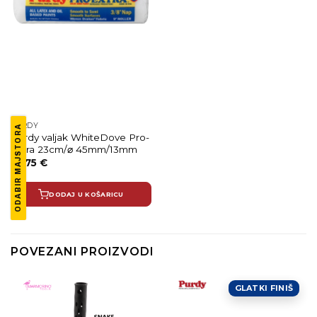
PURDY
ODABIR MAJSTORA
Purdy valjak WhiteDove Pro-
Extra 23cm/⌀ 45mm/13mm
16.75
€
DODAJ U KOŠARICU
POVEZANI PROIZVODI
GLATKI FINIŠ