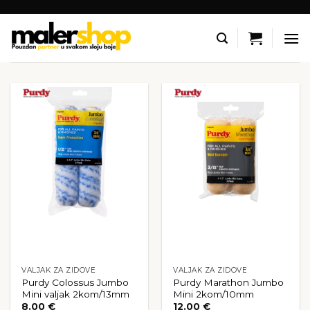
Skip
to
content
VALJAK ZA ZIDOVE
VALJAK ZA ZIDOVE
Purdy Colossus Jumbo
Purdy Marathon Jumbo
Mini valjak 2kom/13mm
Mini 2kom/10mm
8.00
€
12.00
€