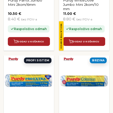
Purdy Parrot Jumbo
Purdy WhiteDove
Mini 2kom/6mm
Jumbo Mini 2kom/10
mm
10.50
€
11.00
€
8.40 €
8.80 €
bez PDV-a
bez PDV-a
ODABIR MAJSTORA
Raspoloživo odmah
Raspoloživo odmah
DODAJ U KOŠARICU
DODAJ U KOŠARICU
PROFI SISTEM
BRZINA