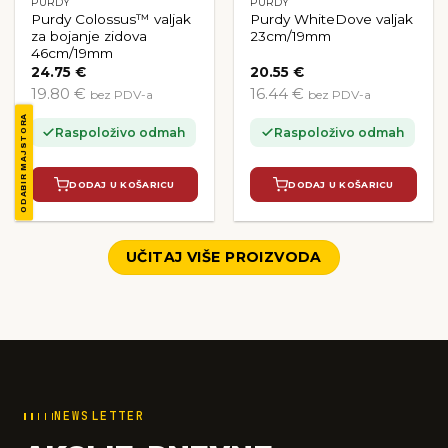
PURDY
PURDY
Purdy Colossus™ valjak
Purdy WhiteDove valjak
za bojanje zidova
23cm/19mm
46cm/19mm
24.75
€
20.55
€
19.80 €
16.44 €
bez PDV-a
bez PDV-a
ODABIR MAJSTORA
Raspoloživo odmah
Raspoloživo odmah
DODAJ U KOŠARICU
DODAJ U KOŠARICU
UČITAJ VIŠE PROIZVODA
NEWSLETTER