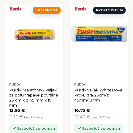
SIGURNOST
PROFI SISTEM
PURDY
PURDY
Purdy Marathon - valjak
Purdy valjak WhiteDove
za poluhrapave površine
Pro-Extra 23cm/⌀
23 cm x ⌀ 45 mm x 19
45mm/13mm
mm
13.95
€
16.75
€
11.16 €
13.40 €
bez PDV-a
bez PDV-a
Raspoloživo odmah
Raspoloživo odmah