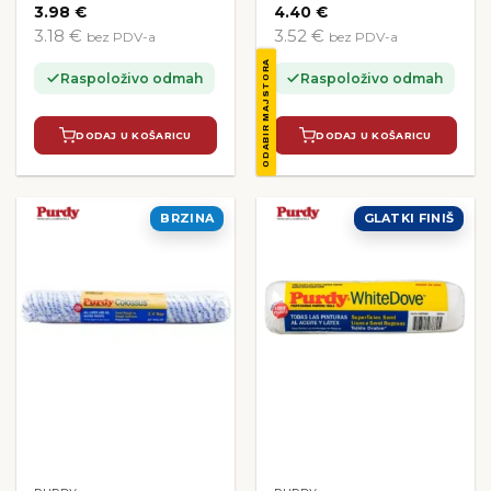
3.98
€
4.40
€
3.18 €
3.52 €
bez PDV-a
bez PDV-a
ODABIR MAJSTORA
Raspoloživo odmah
Raspoloživo odmah
DODAJ U KOŠARICU
DODAJ U KOŠARICU
BRZINA
GLATKI FINIŠ