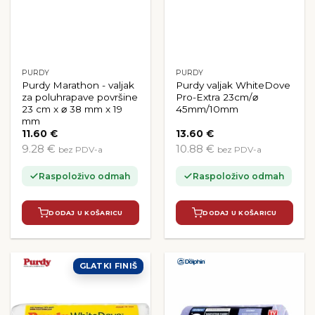
PURDY
PURDY
Purdy Marathon - valjak
Purdy valjak WhiteDove
za poluhrapave površine
Pro-Extra 23cm/⌀
23 cm x ⌀ 38 mm x 19
45mm/10mm
mm
11.60
€
13.60
€
9.28 €
10.88 €
bez PDV-a
bez PDV-a
Raspoloživo odmah
Raspoloživo odmah
DODAJ U KOŠARICU
DODAJ U KOŠARICU
GLATKI FINIŠ