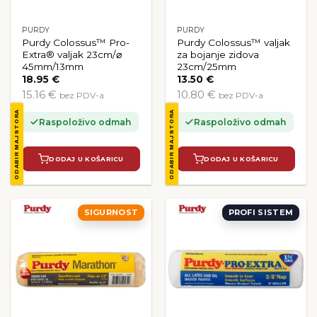
PURDY
PURDY
Purdy Colossus™ Pro-
Purdy Colossus™ valjak
Extra® valjak 23cm/⌀
za bojanje zidova
45mm/13mm
23cm/25mm
18.95
€
13.50
€
15.16 €
10.80 €
bez PDV-a
bez PDV-a
ODABIR MAJSTORA
ODABIR MAJSTORA
Raspoloživo odmah
Raspoloživo odmah
DODAJ U KOŠARICU
DODAJ U KOŠARICU
SIGURNOST
PROFI SISTEM