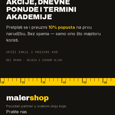
AKCIJE, DNEVNE
PONUDE I TERMINI
AKADEMIJE
Pretplati se i preuzmi
10% popusta
na prvu
narudžbu. Bez spama — samo ono što majstoru
koristi.
UPIŠI EMAIL I PREUZMI KOD
BEZ SPAMA · ODJAVA U JEDNOM KLIKU
10
20
30
40
50
60
maler
shop
Pouzdan partner u svakom sloju boje.
Pratite nas