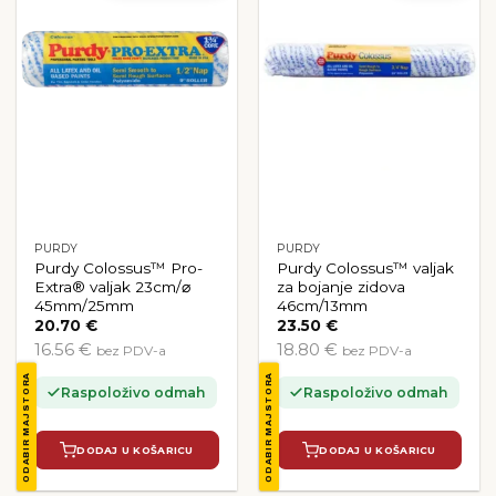
PURDY
PURDY
Purdy Colossus™ Pro-
Purdy Colossus™ valjak
Extra® valjak 23cm/⌀
za bojanje zidova
45mm/25mm
46cm/13mm
20.70
€
23.50
€
16.56 €
18.80 €
bez PDV-a
bez PDV-a
ODABIR MAJSTORA
ODABIR MAJSTORA
Raspoloživo odmah
Raspoloživo odmah
DODAJ U KOŠARICU
DODAJ U KOŠARICU