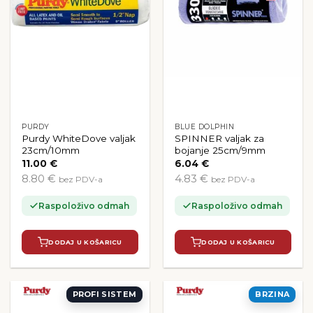
PURDY
BLUE DOLPHIN
Purdy WhiteDove valjak
SPINNER valjak za
23cm/10mm
bojanje 25cm/9mm
11.00
€
6.04
€
8.80 €
4.83 €
bez PDV-a
bez PDV-a
Raspoloživo odmah
Raspoloživo odmah
DODAJ U KOŠARICU
DODAJ U KOŠARICU
PROFI SISTEM
BRZINA