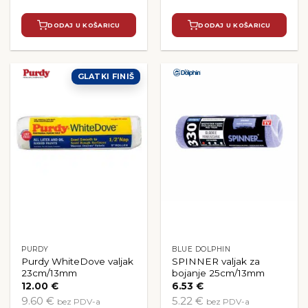
DODAJ U KOŠARICU
DODAJ U KOŠARICU
GLATKI FINIŠ
PURDY
BLUE DOLPHIN
Purdy WhiteDove valjak
SPINNER valjak za
23cm/13mm
bojanje 25cm/13mm
12.00
€
6.53
€
9.60 €
5.22 €
bez PDV-a
bez PDV-a