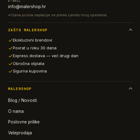
E-MAIL
info@malershop.hr
*Cijena poziva naplaćuje se prema cjeniku tvog operatera.
ZAŠTO MALERSHOP
Ekskluzivni brendovi
Povrat u roku 30 dana
Express dostava — već drugi dan
Obročna otplata
Sigurna kupovina
MALERSHOP
Blog / Novosti
O nama
Poslovne prilike
Veleprodaja