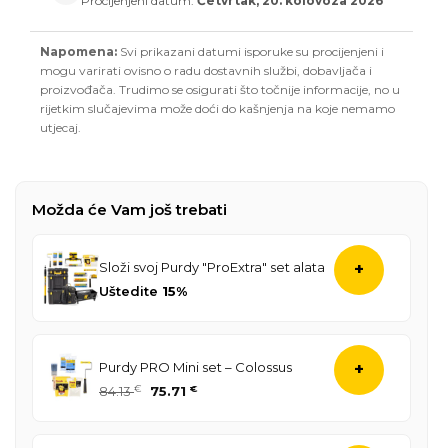
Procijenjeni datum:
Četvrtak, 20. kolovoza 2026
Napomena:
Svi prikazani datumi isporuke su procijenjeni i
mogu varirati ovisno o radu dostavnih službi, dobavljača i
proizvođača. Trudimo se osigurati što točnije informacije, no u
rijetkim slučajevima može doći do kašnjenja na koje nemamo
utjecaj.
Možda će Vam još trebati
Složi svoj Purdy "ProExtra" set alata
+
Uštedite
15%
Purdy PRO Mini set – Colossus
+
Izvorna
Trenutna
84.13
€
75.71
€
cijena
cijena
bila
je: