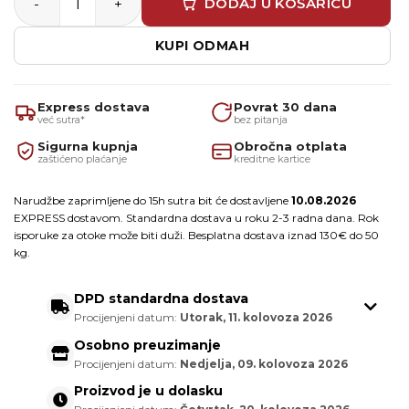
DODAJ U KOŠARICU
KUPI ODMAH
Express dostava
Povrat 30 dana
već sutra*
bez pitanja
Sigurna kupnja
Obročna otplata
zaštićeno plaćanje
kreditne kartice
Narudžbe zaprimljene do 15h sutra bit će dostavljene
10.08.2026
EXPRESS dostavom. Standardna dostava u roku 2-3 radna dana. Rok
isporuke za otoke može biti duži. Besplatna dostava iznad 130€ do 50
kg.
DPD standardna dostava
Procijenjeni datum:
Utorak, 11. kolovoza 2026
Osobno preuzimanje
Procijenjeni datum:
Nedjelja, 09. kolovoza 2026
Proizvod je u dolasku