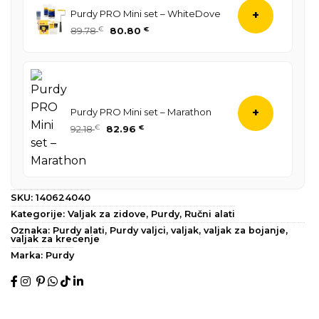
je:
75.71 €.
Purdy PRO Mini set – WhiteDove
+
84.13 €.
Izvorna
Trenutna
89.78
€
80.80
€
cijena
cijena
bila
je:
je:
80.80 €.
89.78 €.
Purdy PRO Mini set – Marathon
+
Izvorna
Trenutna
92.18
€
82.96
€
cijena
cijena
bila
je:
je:
82.96 €.
92.18 €.
SKU:
140624040
Kategorije:
Valjak za zidove
,
Purdy
,
Ručni alati
Oznaka:
Purdy alati
,
Purdy valjci
,
valjak
,
valjak za bojanje
,
valjak za krecenje
Marka:
Purdy