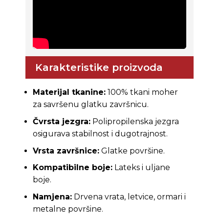
Karakteristike proizvoda
Materijal tkanine:
100% tkani moher
za savršenu glatku završnicu.
Čvrsta jezgra:
Polipropilenska jezgra
osigurava stabilnost i dugotrajnost.
Vrsta završnice:
Glatke površine.
Kompatibilne boje:
Lateks i uljane
boje.
Namjena:
Drvena vrata, letvice, ormari i
metalne površine.