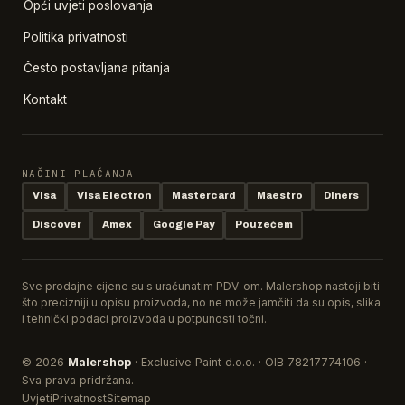
Opći uvjeti poslovanja
Politika privatnosti
Često postavljana pitanja
Kontakt
NAČINI PLAĆANJA
Visa
Visa Electron
Mastercard
Maestro
Diners
Discover
Amex
Google Pay
Pouzećem
Sve prodajne cijene su s uračunatim PDV-om. Malershop nastoji biti
što precizniji u opisu proizvoda, no ne može jamčiti da su opis, slika
i tehnički podaci proizvoda u potpunosti točni.
© 2026
Malershop
· Exclusive Paint d.o.o. · OIB 78217774106 ·
Sva prava pridržana.
Uvjeti
Privatnost
Sitemap