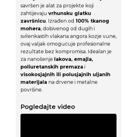
savršen je alat za projekte koji
zahtijevaju
vrhunsku glatku
završnicu
. Izrađen od
100% tkanog
mohera
, dobivenog od dugih i
svilenkastih vlakana angora kozje vune,
ovaj valjak omogućuje profesionalne
rezultate bez kompromisa. Idealan je
za nanošenje
lakova, emajla,
poliuretanskih premaza
i
visokosjajnih ili polusjajnih uljanih
materijala
na drvene i metalne
površine.
Pogledajte video