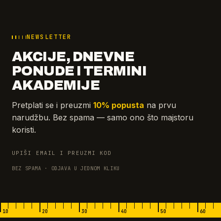
NEWSLETTER
AKCIJE, DNEVNE
PONUDE I TERMINI
AKADEMIJE
Pretplati se i preuzmi
10% popusta
na prvu
narudžbu. Bez spama — samo ono što majstoru
koristi.
UPIŠI EMAIL I PREUZMI KOD
BEZ SPAMA · ODJAVA U JEDNOM KLIKU
10
20
30
40
50
60