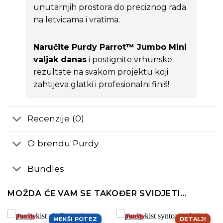
unutarnjih prostora do preciznog rada
na letvicama i vratima.
Naručite Purdy Parrot™ Jumbo Mini
valjak danas
i postignite vrhunske
rezultate na svakom projektu koji
zahtijeva glatki i profesionalni finiš!
Recenzije (0)
O brendu Purdy
Bundles
MOŽDA ĆE VAM SE TAKOĐER SVIDJETI…
MEKŠI POTEZ
DETALJI