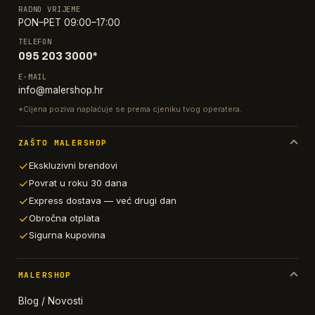
RADNO VRIJEME
PON–PET 09:00–17:00
TELEFON
095 203 3000*
E-MAIL
info@malershop.hr
*Cijena poziva naplaćuje se prema cjeniku tvog operatera.
ZAŠTO MALERSHOP
Ekskluzivni brendovi
Povrat u roku 30 dana
Express dostava — već drugi dan
Obročna otplata
Sigurna kupovina
MALERSHOP
Blog / Novosti