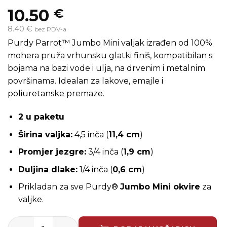
10.50
€
8.40 €
bez PDV-a
Purdy Parrot™ Jumbo Mini valjak izrađen od 100%
mohera pruža vrhunsku glatki finiš, kompatibilan s
bojama na bazi vode i ulja, na drvenim i metalnim
površinama. Idealan za lakove, emajle i
poliuretanske premaze.
2 u paketu
Širina valjka:
4,5 inča (
11,4 cm
)
Promjer jezgre:
3/4 inča (
1,9 cm
)
Duljina dlake:
1/4 inča (
0,6 cm
)
Prikladan za sve Purdy®
Jumbo Mini okvire
za
valjke.
Purdy Parrot Jumbo Mini 2kom/6mm količina