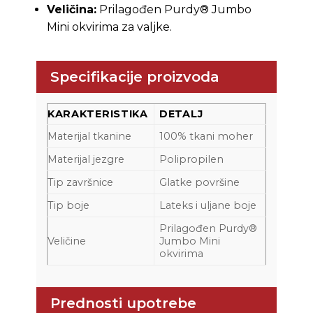
Veličina:
Prilagođen Purdy® Jumbo
Mini okvirima za valjke.
Specifikacije proizvoda
KARAKTERISTIKA
DETALJ
Materijal tkanine
100% tkani moher
Materijal jezgre
Polipropilen
Tip završnice
Glatke površine
Tip boje
Lateks i uljane boje
Prilagođen Purdy®
Veličine
Jumbo Mini
okvirima
Prednosti upotrebe