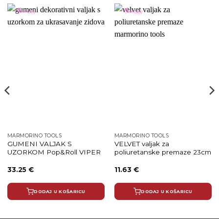
MARMORINO TOOLS
MARMORINO TOOLS
GUMENI VALJAK S
VELVET valjak za
UZORKOM Pop&Roll VIPER
poliuretanske premaze 23cm
33.25
€
11.63
€
DODAJ U KOŠARICU
DODAJ U KOŠARICU