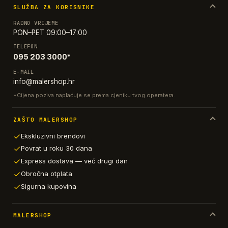
SLUŽBA ZA KORISNIKE
RADNO VRIJEME
PON–PET 09:00–17:00
TELEFON
095 203 3000*
E-MAIL
info@malershop.hr
*Cijena poziva naplaćuje se prema cjeniku tvog operatera.
ZAŠTO MALERSHOP
Ekskluzivni brendovi
Povrat u roku 30 dana
Express dostava — već drugi dan
Obročna otplata
Sigurna kupovina
MALERSHOP