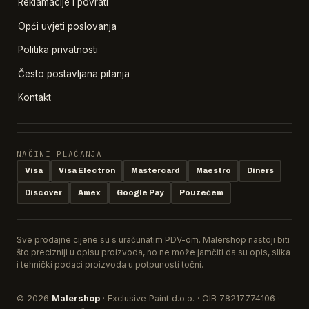
Reklamacije i povrati
Opći uvjeti poslovanja
Politika privatnosti
Često postavljana pitanja
Kontakt
NAČINI PLAĆANJA
Visa
Visa Electron
Mastercard
Maestro
Diners
Discover
Amex
Google Pay
Pouzećem
Sve prodajne cijene su s uračunatim PDV-om. Malershop nastoji biti
što precizniji u opisu proizvoda, no ne može jamčiti da su opis, slika
i tehnički podaci proizvoda u potpunosti točni.
© 2026
Malershop
· Exclusive Paint d.o.o. · OIB 78217774106 ·