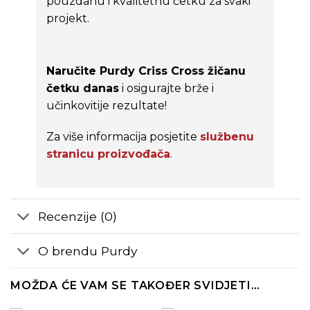
pouzdanu i kvalitetnu četku za svaki
projekt.
Naručite Purdy Criss Cross žičanu
četku danas
i osigurajte brže i
učinkovitije rezultate!
Za više informacija posjetite
službenu
stranicu proizvođača
.
Recenzije (0)
O brendu Purdy
MOŽDA ĆE VAM SE TAKOĐER SVIDJETI…