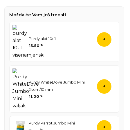
Možda će Vam još trebati
Purdy alat 10u1
+
13.50
€
Purdy WhiteDove Jumbo Mini
+
2kom/10 mm
11.00
€
Purdy Parrot Jumbo Mini
+