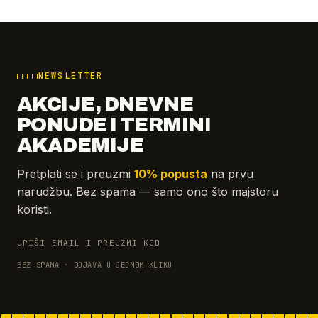
NEWSLETTER
AKCIJE, DNEVNE
PONUDE I TERMINI
AKADEMIJE
Pretplati se i preuzmi
10% popusta
na prvu
narudžbu. Bez spama — samo ono što majstoru
koristi.
UPIŠI EMAIL I PREUZMI KOD
BEZ SPAMA · ODJAVA U JEDNOM KLIKU