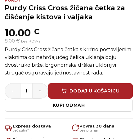
PURDY
Purdy Criss Cross žičana četka za
čišćenje kistova i valjaka
10.00
€
8.00 €
bez PDV-a
Purdy Criss Cross žičana četka s križno postavljenim
vlaknima od nehrđajućeg čelika uklanja boju
dvostruko brže. Ergonomska drška i uklonjivi
strugač osiguravaju jednostavnost rada.
Purdy Criss Cross žičana četka za čišćenje kistova i valj
DODAJ U KOŠARICU
KUPI ODMAH
Express dostava
Povrat 30 dana
već sutra*
bez pitanja