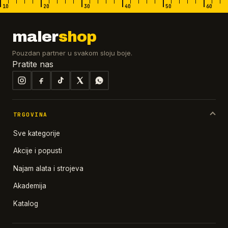
10
20
30
40
50
60
maler
shop
Pouzdan partner u svakom sloju boje.
Pratite nas
TRGOVINA
Sve kategorije
Akcije i popusti
Najam alata i strojeva
Akademija
Katalog