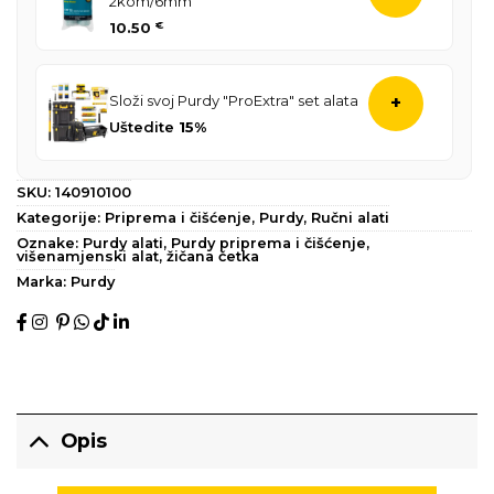
2kom/6mm
10.50
€
Složi svoj Purdy "ProExtra" set alata
+
Uštedite
15%
SKU:
140910100
Kategorije:
Priprema i čišćenje
,
Purdy
,
Ručni alati
Oznake:
Purdy alati
,
Purdy priprema i čišćenje
,
višenamjenski alat
,
žičana četka
Marka:
Purdy
Opis