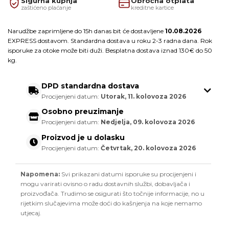
Sigurna kupnja
Obročna otplata
zaštićeno plaćanje
kreditne kartice
Narudžbe zaprimljene do 15h danas bit će dostavljene
10.08.2026
EXPRESS dostavom. Standardna dostava u roku 2-3 radna dana. Rok
isporuke za otoke može biti duži. Besplatna dostava iznad 130€ do 50
kg.
DPD standardna dostava
Procijenjeni datum:
Utorak, 11. kolovoza 2026
Osobno preuzimanje
Procijenjeni datum:
Nedjelja, 09. kolovoza 2026
Proizvod je u dolasku
Procijenjeni datum:
Četvrtak, 20. kolovoza 2026
Napomena:
Svi prikazani datumi isporuke su procijenjeni i
mogu varirati ovisno o radu dostavnih službi, dobavljača i
proizvođača. Trudimo se osigurati što točnije informacije, no u
rijetkim slučajevima može doći do kašnjenja na koje nemamo
utjecaj.