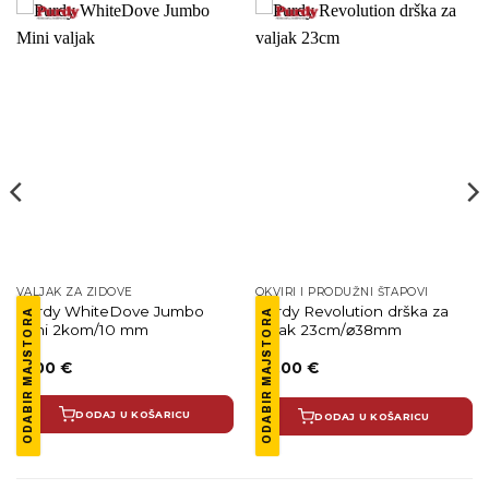
VALJAK ZA ZIDOVE
OKVIRI I PRODUŽNI ŠTAPOVI
Purdy WhiteDove Jumbo
Purdy Revolution drška za
ODABIR MAJSTORA
ODABIR MAJSTORA
Mini 2kom/10 mm
valjak 23cm/⌀38mm
11.00
€
24.00
€
DODAJ U KOŠARICU
DODAJ U KOŠARICU