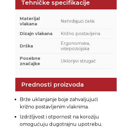
Tehničke specifikacije
Materijal
Nehrđajući čelik
vlakana
Dizajn vlakana
Križno postavljena
Ergonomska,
Drška
višepozicijska
Posebne
Uklonjivi strugač
značajke
Prednosti proizvoda
Brže uklanjanje boje zahvaljujući
križno postavljenim vlaknima.
Izdržljivost i otpornost na koroziju
omogućuju dugotrajnu upotrebu.