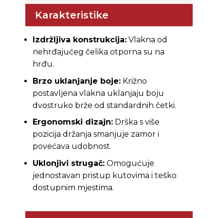
Karakteristike
Izdržljiva konstrukcija:
Vlakna od
nehrđajućeg čelika otporna su na
hrđu.
Brzo uklanjanje boje:
Križno
postavljena vlakna uklanjaju boju
dvostruko brže od standardnih četki.
Ergonomski dizajn:
Drška s više
pozicija držanja smanjuje zamor i
povećava udobnost.
Uklonjivi strugač:
Omogućuje
jednostavan pristup kutovima i teško
dostupnim mjestima.