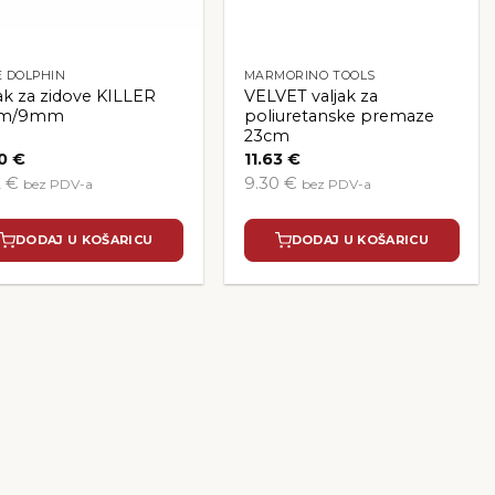
E DOLPHIN
MARMORINO TOOLS
jak za zidove KILLER
VELVET valjak za
cm/9mm
poliuretanske premaze
23cm
40
€
11.63
€
2 €
9.30 €
bez PDV-a
bez PDV-a
DODAJ U KOŠARICU
DODAJ U KOŠARICU