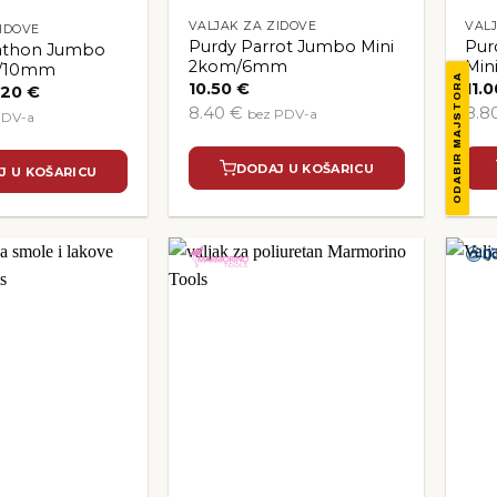
VALJAK ZA ZIDOVE
VALJ
IDOVE
Purdy Parrot Jumbo Mini
Pur
athon Jumbo
2kom/6mm
Min
m/10mm
ODABIR MAJSTORA
10.50
€
11.
vorna
Trenutna
.20
€
ena
cijena
8.40 €
8.8
bez PDV-a
PDV-a
a
je:
10.20 €.
00 €.
DODAJ U KOŠARICU
J U KOŠARICU