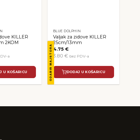
IN
BLUE DOLPHIN
zidove KILLER
Valjak za zidove KILLER
mm 2KOM
25cm/13mm
ODABIR MAJSTORA
4.75
€
3.80 €
PDV-a
bez PDV-a
J U KOŠARICU
DODAJ U KOŠARICU