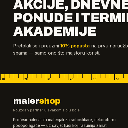
AKCIJE, DNEVN
PONUDE I TERMI
AKADEMIJE
Pretplati se i preuzmi
10% popusta
na prvu narudžb
spama — samo ono što majstoru koristi.
10
20
30
40
50
60
maler
shop
Pouzdan partner u svakom sloju boje.
Profesionalni alat i materijali za soboslikare, dekoratere i
podopolagače — uz savjet ljudi koji razumiju zanat.