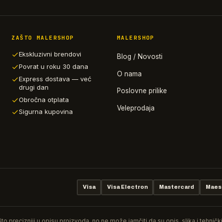
ZAŠTO MALERSHOP
MALERSHOP
Ekskluzivni brendovi
Blog / Novosti
Povrat u roku 30 dana
O nama
Express dostava — već
drugi dan
Poslovne prilike
Obročna otplata
Veleprodaja
Sigurna kupovina
Visa
Visa Electron
Mastercard
Maes
o precizniji u opisu proizvoda, no ne može jamčiti da su opis, slika i tehnič