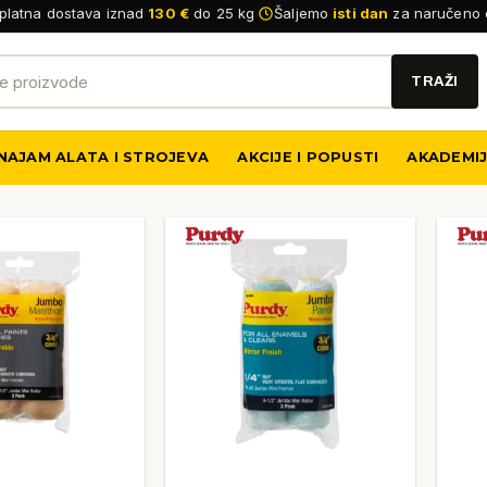
platna dostava iznad
130 €
do 25 kg
Šaljemo
isti dan
za naručeno 
NAJAM ALATA I STROJEVA
AKCIJE I POPUSTI
AKADEMI