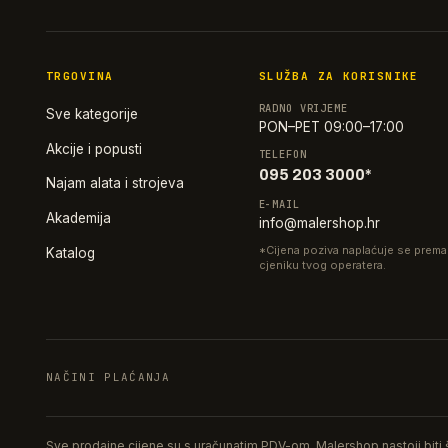
TRGOVINA
SLUŽBA ZA KORISNIKE
RADNO VRIJEME
Sve kategorije
PON–PET 09:00–17:00
Akcije i popusti
TELEFON
095 203 3000*
Najam alata i strojeva
E-MAIL
Akademija
info@malershop.hr
*Cijena poziva naplaćuje se prema
Katalog
cjeniku tvog operatera.
NAČINI PLAĆANJA
Sve prodajne cijene su s uračunatim PDV-om. Malershop nastoji biti št