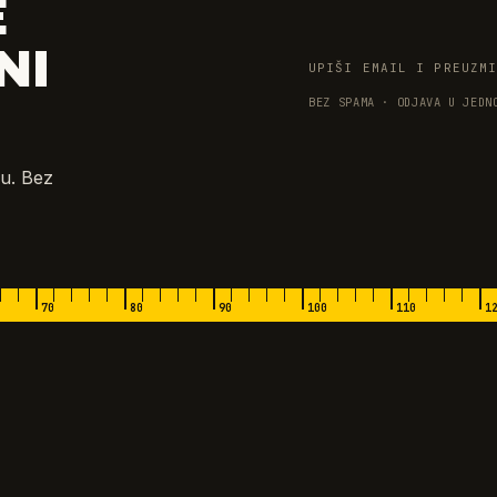
E
NI
UPIŠI EMAIL I PREUZM
BEZ SPAMA · ODJAVA U JEDN
u. Bez
70
80
90
100
110
1