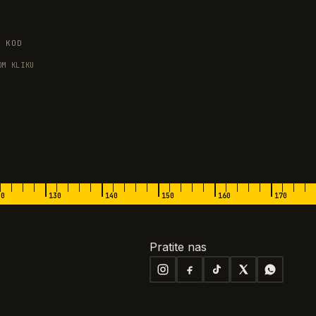
I KOD
OM KLIKU
20
130
140
150
160
170
Pratite nas