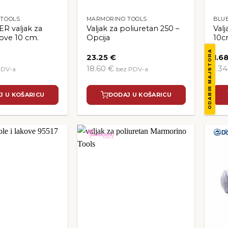
TOOLS
MARMORINO TOOLS
BLU
R valjak za
Valjak za poliuretan 250 –
Val
kove 10 cm.
Opcija
10
ODABIR MAJSTORA
23.25
€
1.6
18.60 €
1.3
PDV-a
bez PDV-a
J U KOŠARICU
DODAJ U KOŠARICU