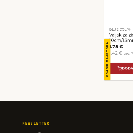
BLUE DOLPH
Valjak za 
10cm/13
ODABIR MAJSTORA
1.78
€
1.42 €
bez 
DODA
NEWSLETTER