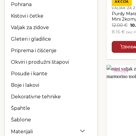
AKCIJA
Pohrana
VALJAK ZA Z
Purdy Mar
Kistovi i četke
Mini 2ko
Iz
12.00
€
10
Valjak za zidove
cij
8.16 €
bez 
bil
je:
Gleteri i gladilice
12.
DODA
Priprema i čišćenje
Okviri i produžni štapovi
Posude i kante
Boje i lakovi
Dekorativne tehnike
Špahtle
Šablone
Materijali