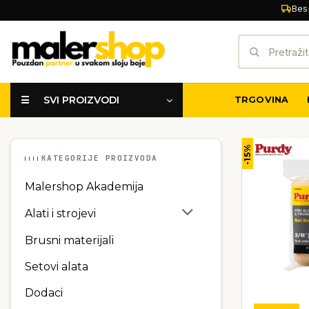
Skip
Bes
to
Pretraži:
content
☰ SVI PROIZVODI
TRGOVINA
-15%
KATEGORIJE PROIZVODA
Malershop Akademija
Alati i strojevi
Brusni materijali
Setovi alata
Dodaci