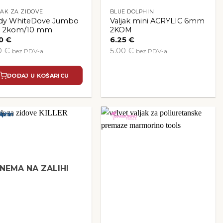
AK ZA ZIDOVE
BLUE DOLPHIN
dy WhiteDove Jumbo
Valjak mini ACRYLIC 6mm
i 2kom/10 mm
2KOM
00
€
6.25
€
0 €
5.00 €
bez PDV-a
bez PDV-a
DODAJ U KOŠARICU
NEMA NA ZALIHI