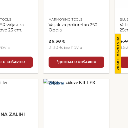
TOOLS
MARMORINO TOOLS
BLU
R valjak za
Valjak za poliuretan 250 –
Val
kove 23 cm.
Opcija
25
ODABIR MAJSTORA
26.38
€
4.
21.10 €
3.5
PDV-a
bez PDV-a
J U KOŠARICU
DODAJ U KOŠARICU
NA ZALIHI