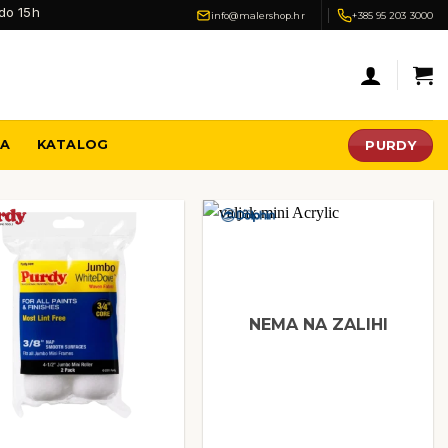
do 15h
info@malershop.hr
+385 95 203 3000
PURDY
JA
KATALOG
NEMA NA ZALIHI