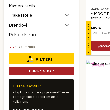
Kameni tepih
MARMORINO 
MICROFIBE
Trake i folije
smole i la
Brendovi
ODABIR MAJSTORA
1.50
€
1.20 €
bez 
Poklon kartice
DODA
SUZI IZBOR
FILTERI
Dostupnost
PURDY SHOP
Dostupne veličine
TREBAŠ SAVJET?
Serija
Pitaj ljude iz struke prije narudžbe —
pomognemo s odabirom alata i
Namjena valjka
količinom.