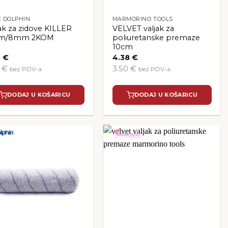
E DOLPHIN
MARMORINO TOOLS
jak za zidove KILLER
VELVET valjak za
cm/8mm 2KOM
poliuretanske premaze
10cm
8
€
4.38
€
4 €
3.50 €
bez PDV-a
bez PDV-a
DODAJ U KOŠARICU
DODAJ U KOŠARICU