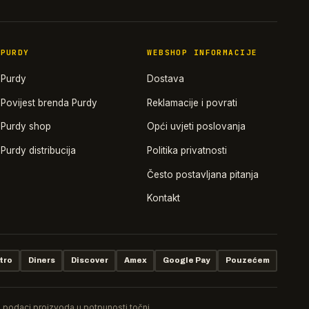
PURDY
WEBSHOP INFORMACIJE
Purdy
Dostava
Povijest brenda Purdy
Reklamacije i povrati
Purdy shop
Opći uvjeti poslovanja
Purdy distribucija
Politika privatnosti
Često postavljana pitanja
Kontakt
tro
Diners
Discover
Amex
Google Pay
Pouzećem
ki podaci proizvoda u potpunosti točni.