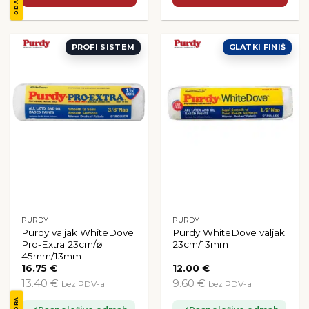
PROFI SISTEM
GLATKI FINIŠ
PURDY
PURDY
Purdy valjak WhiteDove
Purdy WhiteDove valjak
Pro-Extra 23cm/⌀
23cm/13mm
45mm/13mm
16.75
€
12.00
€
13.40 €
9.60 €
bez PDV-a
bez PDV-a