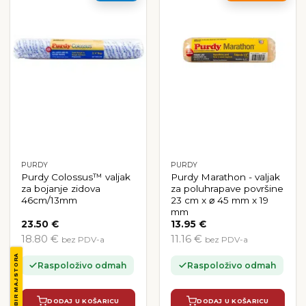
PURDY
PURDY
Purdy Colossus™ valjak
Purdy Marathon - valjak
za bojanje zidova
za poluhrapave površine
46cm/13mm
23 cm x ⌀ 45 mm x 19
mm
23.50
€
13.95
€
18.80 €
11.16 €
bez PDV-a
bez PDV-a
ODABIR MAJSTORA
Raspoloživo odmah
Raspoloživo odmah
DODAJ U KOŠARICU
DODAJ U KOŠARICU