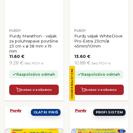
PURDY
PURDY
Purdy Marathon - valjak
Purdy valjak WhiteDove
za poluhrapave površine
Pro-Extra 23cm/⌀
23 cm x ⌀ 38 mm x 19
45mm/10mm
mm
11.60
€
13.60
€
9.28 €
10.88 €
bez PDV-a
bez PDV-a
ODABIR MAJSTORA
Raspoloživo odmah
Raspoloživo odmah
DODAJ U KOŠARICU
DODAJ U KOŠARICU
GLATKI FINIŠ
PROFI SISTEM