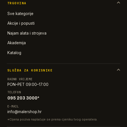
TRGOVINA
Sve kategorije
Akcije i popusti
Najam alata i strojeva
Akademija
Katalog
SLUŽBA ZA KORISNIKE
RADNO VRIJEME
PON–PET 09:00–17:00
TELEFON
095 203 3000*
E-MAIL
info@malershop.hr
*Cijena poziva naplaćuje se prema cjeniku tvog operatera.