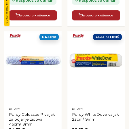
ODABIR MAJSTORA
Raspoloživo odmah
Raspoloživo odmah
DODAJ U KOŠARICU
DODAJ U KOŠARICU
BRZINA
GLATKI FINIŠ
PURDY
PURDY
Purdy Colossus™ valjak
Purdy WhiteDove valjak
za bojanje zidova
23cm/19mm
46cm/19mm