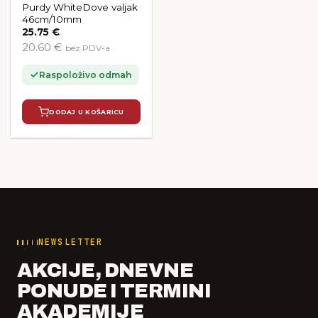
Purdy WhiteDove valjak
46cm/10mm
25.75
€
20.60 €
bez PDV-a
Raspoloživo odmah
DODAJ U KOŠARICU
NEWSLETTER
AKCIJE, DNEVNE
PONUDE I TERMINI
AKADEMIJE