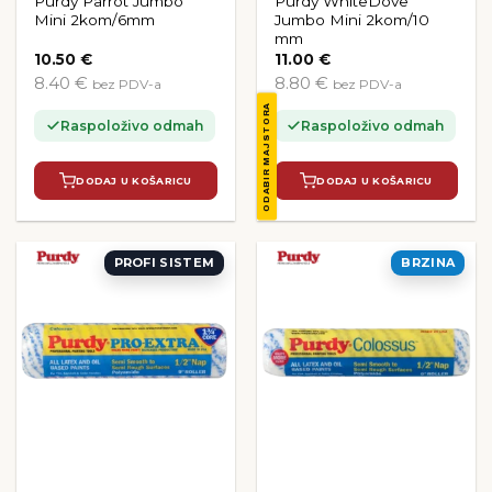
Purdy Parrot Jumbo
Purdy WhiteDove
Mini 2kom/6mm
Jumbo Mini 2kom/10
mm
10.50
€
11.00
€
8.40 €
8.80 €
bez PDV-a
bez PDV-a
ODABIR MAJSTORA
Raspoloživo odmah
Raspoloživo odmah
DODAJ U KOŠARICU
DODAJ U KOŠARICU
PROFI SISTEM
BRZINA