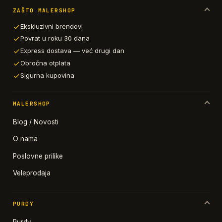
ZAŠTO MALERSHOP
Ekskluzivni brendovi
Povrat u roku 30 dana
Express dostava — već drugi dan
Obročna otplata
Sigurna kupovina
MALERSHOP
Blog / Novosti
O nama
Poslovne prilike
Veleprodaja
PURDY
Purdy