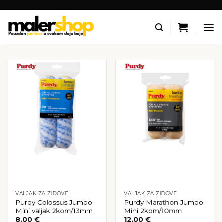
Skip
to
content
VALJAK ZA ZIDOVE
VALJAK ZA ZIDOVE
Purdy Colossus Jumbo
Purdy Marathon Jumbo
Mini valjak 2kom/13mm
Mini 2kom/10mm
8.00
€
12.00
€