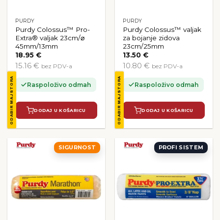
PURDY
PURDY
Purdy Colossus™ Pro-
Purdy Colossus™ valjak
Extra® valjak 23cm/⌀
za bojanje zidova
45mm/13mm
23cm/25mm
18.95
€
13.50
€
15.16 €
10.80 €
bez PDV-a
bez PDV-a
ODABIR MAJSTORA
ODABIR MAJSTORA
Raspoloživo odmah
Raspoloživo odmah
DODAJ U KOŠARICU
DODAJ U KOŠARICU
SIGURNOST
PROFI SISTEM