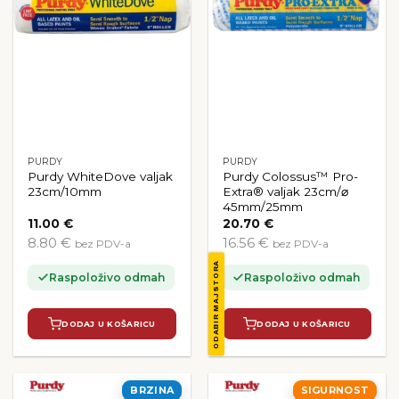
PURDY
PURDY
Purdy WhiteDove valjak
Purdy Colossus™ Pro-
23cm/10mm
Extra® valjak 23cm/⌀
45mm/25mm
11.00
€
20.70
€
8.80 €
16.56 €
bez PDV-a
bez PDV-a
ODABIR MAJSTORA
Raspoloživo odmah
Raspoloživo odmah
DODAJ U KOŠARICU
DODAJ U KOŠARICU
BRZINA
SIGURNOST