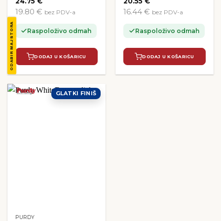
24.75
€
20.55
€
19.80 €
16.44 €
bez PDV-a
bez PDV-a
ODABIR MAJSTORA
Raspoloživo odmah
Raspoloživo odmah
DODAJ U KOŠARICU
DODAJ U KOŠARICU
GLATKI FINIŠ
PURDY