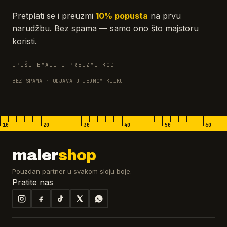
Pretplati se i preuzmi
10% popusta
na prvu
narudžbu. Bez spama — samo ono što majstoru
koristi.
UPIŠI EMAIL I PREUZMI KOD
BEZ SPAMA · ODJAVA U JEDNOM KLIKU
10
20
30
40
50
60
maler
shop
Pouzdan partner u svakom sloju boje.
Pratite nas