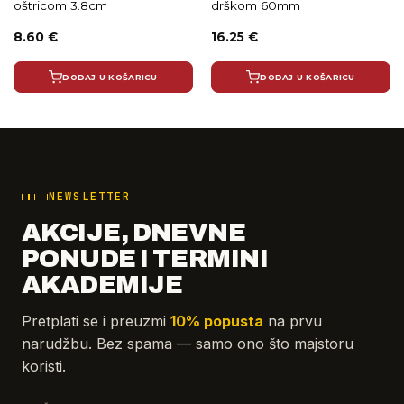
oštricom 3.8cm
drškom 60mm
8.60
€
16.25
€
DODAJ U KOŠARICU
DODAJ U KOŠARICU
NEWSLETTER
AKCIJE, DNEVNE
PONUDE I TERMINI
AKADEMIJE
Pretplati se i preuzmi
10% popusta
na prvu
narudžbu. Bez spama — samo ono što majstoru
koristi.