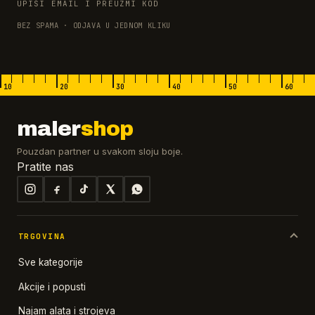
UPIŠI EMAIL I PREUZMI KOD
BEZ SPAMA · ODJAVA U JEDNOM KLIKU
10
20
30
40
50
60
maler
shop
Pouzdan partner u svakom sloju boje.
Pratite nas
TRGOVINA
Sve kategorije
Akcije i popusti
Najam alata i strojeva