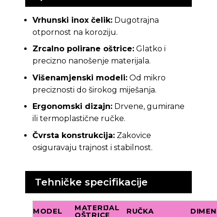
Vrhunski inox čelik:
Dugotrajna
otpornost na koroziju.
Zrcalno polirane oštrice:
Glatko i
precizno nanošenje materijala.
Višenamjenski modeli:
Od mikro
preciznosti do širokog miješanja.
Ergonomski dizajn:
Drvene, gumirane
ili termoplastične ručke.
Čvrsta konstrukcija:
Zakovice
osiguravaju trajnost i stabilnost.
Tehničke specifikacije
MATERIJAL
MODEL
RUČKA
DIMEN
OŠTRICE