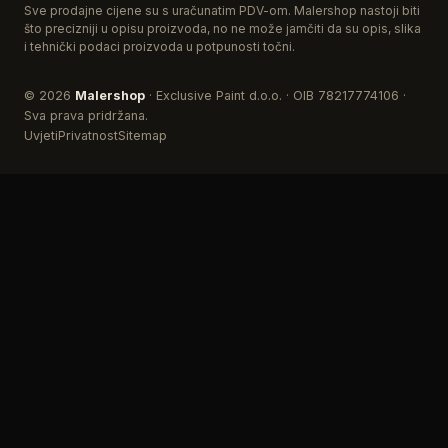
Sve prodajne cijene su s uračunatim PDV-om. Malershop nastoji biti
što precizniji u opisu proizvoda, no ne može jamčiti da su opis, slika
i tehnički podaci proizvoda u potpunosti točni.
© 2026
Malershop
· Exclusive Paint d.o.o. · OIB 78217774106 ·
Sva prava pridržana.
Uvjeti
Privatnost
Sitemap