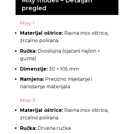
Mixy modeli – Detaljan
pregled
Mixy 1
Materijal oštrice:
Ravna inox oštrica,
zrcalno polirana
Ručka:
Dvoslojna (ojačani najlon +
guma)
Dimenzije:
30 × 105 mm
Namjena:
Precizno miješanje i
nanošenje materijala
Mixy 3
Materijal oštrice:
Ravna inox oštrica,
zrcalno polirana
Ručka:
Drvena ručka