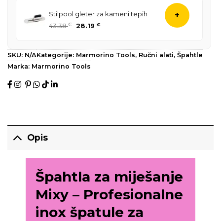
Stilpool gleter za kameni tepih
+
43.38
€
28.19
€
SKU:
N/A
Kategorije:
Marmorino Tools
,
Ručni alati
,
Špahtle
Marka:
Marmorino Tools
Opis
Špahtla za miješanje
Mixy – Profesionalne
inox špatule za