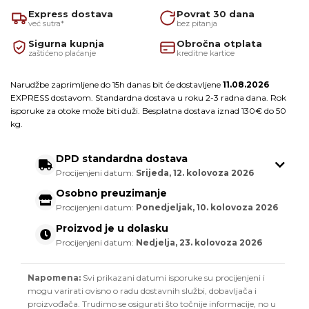
Express dostava
Povrat 30 dana
već sutra*
bez pitanja
Sigurna kupnja
Obročna otplata
zaštićeno plaćanje
kreditne kartice
Narudžbe zaprimljene do 15h danas bit će dostavljene
11.08.2026
EXPRESS dostavom. Standardna dostava u roku 2-3 radna dana. Rok
isporuke za otoke može biti duži. Besplatna dostava iznad 130€ do 50
kg.
DPD standardna dostava
Procijenjeni datum:
Srijeda, 12. kolovoza 2026
Osobno preuzimanje
Procijenjeni datum:
Ponedjeljak, 10. kolovoza 2026
Proizvod je u dolasku
Procijenjeni datum:
Nedjelja, 23. kolovoza 2026
Napomena:
Svi prikazani datumi isporuke su procijenjeni i
mogu varirati ovisno o radu dostavnih službi, dobavljača i
proizvođača. Trudimo se osigurati što točnije informacije, no u