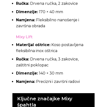
Ručka:
Drvena ručka, 2 zakovice
Dimenzije:
170 × 40 mm
Namjena:
Fleksibilno nanošenje i
završna obrada
Mixy Lift
Materijal oštrice:
Koso postavljena
fleksibilna inox oštrica
Ručka:
Drvena ručka, 3 zakovice,
zaštitni poklopac
Dimenzije:
140 × 30 mm
Namjena:
Precizni i završni radovi
Ključne značajke Mixy
špahtla