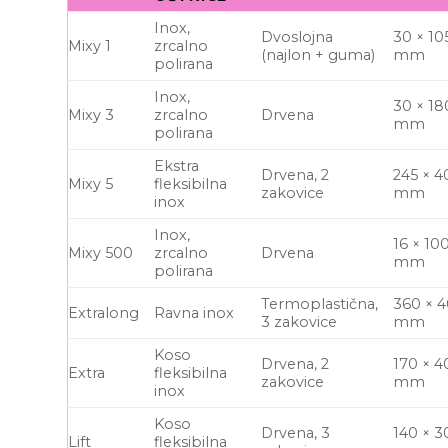
Inox,
Dvoslojna
30 × 10
Mixy 1
zrcalno
(najlon + guma)
mm
polirana
Inox,
30 × 18
Mixy 3
zrcalno
Drvena
mm
polirana
Ekstra
Drvena, 2
245 × 4
Mixy 5
fleksibilna
zakovice
mm
inox
Inox,
16 × 10
Mixy 500
zrcalno
Drvena
mm
polirana
Termoplastična,
360 × 
Extralong
Ravna inox
3 zakovice
mm
Koso
Drvena, 2
170 × 4
Extra
fleksibilna
zakovice
mm
inox
Koso
Drvena, 3
140 × 3
Lift
fleksibilna