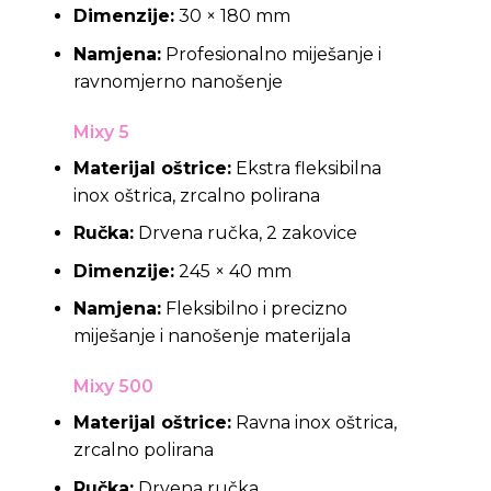
Dimenzije:
30 × 180 mm
Namjena:
Profesionalno miješanje i
ravnomjerno nanošenje
Mixy 5
Materijal oštrice:
Ekstra fleksibilna
inox oštrica, zrcalno polirana
Ručka:
Drvena ručka, 2 zakovice
Dimenzije:
245 × 40 mm
Namjena:
Fleksibilno i precizno
miješanje i nanošenje materijala
Mixy 500
Materijal oštrice:
Ravna inox oštrica,
zrcalno polirana
Ručka:
Drvena ručka