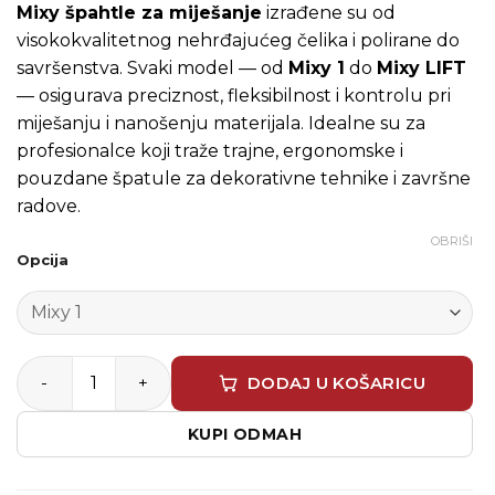
Mixy špahtle za miješanje
izrađene su od
visokokvalitetnog nehrđajućeg čelika i polirane do
savršenstva. Svaki model — od
Mixy 1
do
Mixy LIFT
— osigurava preciznost, fleksibilnost i kontrolu pri
miješanju i nanošenju materijala. Idealne su za
profesionalce koji traže trajne, ergonomske i
pouzdane špatule za dekorativne tehnike i završne
radove.
OBRIŠI
Opcija
Špahtla za miješanje MIXY količina
DODAJ U KOŠARICU
KUPI ODMAH