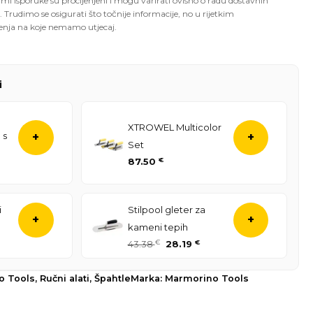
mi isporuke su procijenjeni i mogu varirati ovisno o radu dostavnih
. Trudimo se osigurati što točnije informacije, no u rijetkim
enja na koje nemamo utjecaj.
i
XTROWEL Multicolor
 s
+
+
Set
87.50
€
i
Stilpool gleter za
+
+
kameni tepih
43.38
€
28.19
€
o Tools
,
Ručni alati
,
Špahtle
Marka:
Marmorino Tools