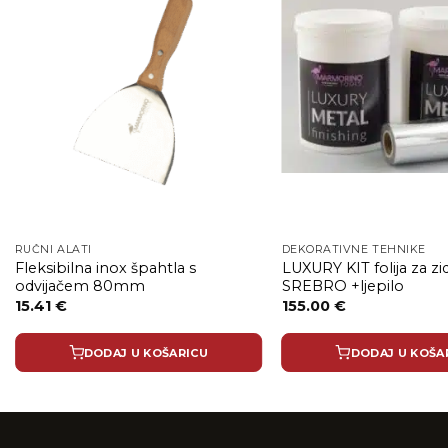
RUČNI ALATI
DEKORATIVNE TEHNIKE
Fleksibilna inox špahtla s
LUXURY KIT folija za z
odvijačem 80mm
SREBRO +ljepilo
15.41
€
155.00
€
DODAJ U KOŠARICU
DODAJ U KOŠA