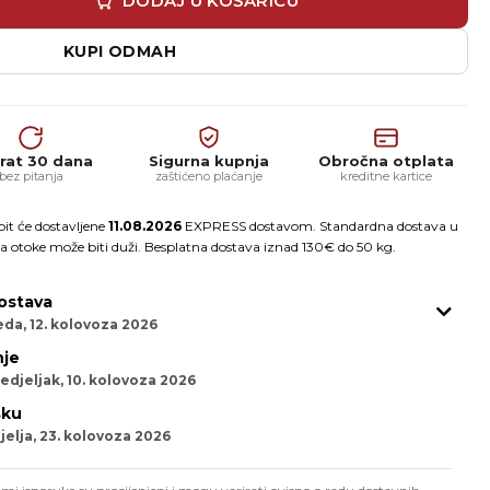
DODAJ U KOŠARICU
KUPI ODMAH
rat 30 dana
Sigurna kupnja
Obročna otplata
bez pitanja
zaštićeno plaćanje
kreditne kartice
it će dostavljene
11.08.2026
EXPRESS dostavom. Standardna dostava u
a otoke može biti duži. Besplatna dostava iznad 130€ do 50 kg.
ostava
eda, 12. kolovoza 2026
je
edjeljak, 10. kolovoza 2026
sku
elja, 23. kolovoza 2026