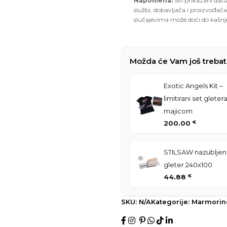
Napomena:
Svi prikazani datu
službi, dobavljača i proizvođača
slučajevima može doći do kašnj
Možda će Vam još trebat
Exotic Angels Kit –
limitirani set gletera
majicom
200.00
€
STILSAW nazubljen
gleter 240x100
44.88
€
SKU:
N/A
Kategorije:
Marmorin