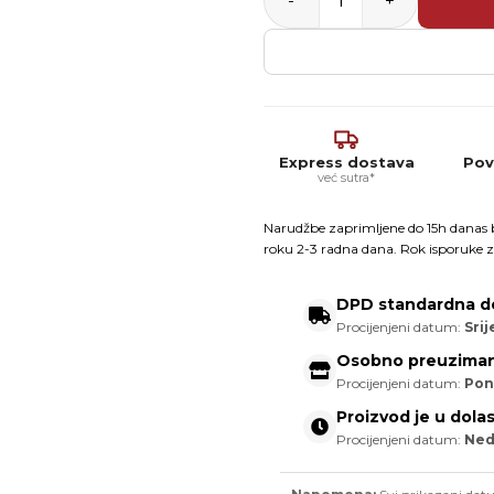
Express dostava
Pov
već sutra*
Narudžbe zaprimljene do 15h danas b
roku 2-3 radna dana. Rok isporuke z
DPD standardna d
Procijenjeni datum:
Srij
Osobno preuziman
Procijenjeni datum:
Pon
Proizvod je u dola
Procijenjeni datum:
Nedj