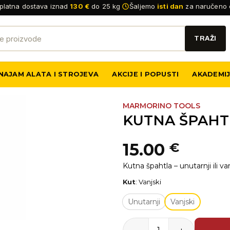
platna dostava iznad
130 €
do 25 kg
Šaljemo
isti dan
za naručeno 
NAJAM ALATA I STROJEVA
AKCIJE I POPUSTI
AKADEMI
MARMORINO TOOLS
KUTNA ŠPAHT
15.00
€
Kutna špahtla – unutarnji ili van
Kut
:
Vanjski
Unutarnji
Vanjski
KUTNA ŠPAHTLA INOX 80x60