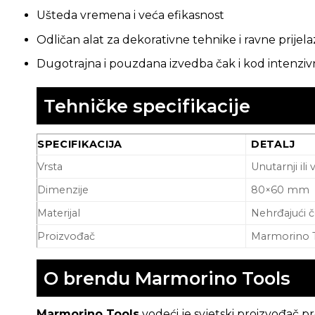
Ušteda vremena i veća efikasnost
Odličan alat za dekorativne tehnike i ravne prijel
Dugotrajna i pouzdana izvedba čak i kod intenziv
Tehničke specifikacije
SPECIFIKACIJA
DETALJ
Vrsta
Unutarnji ili 
Dimenzije
80×60 mm
Materijal
Nehrđajući 
Proizvođač
Marmorino 
O brendu Marmorino Tools
Marmorino Tools
vodeći je svjetski proizvođač pr