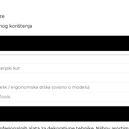
aze
nog korištenja
vanjski kut
čelik / ergonomska drška (ovisno o modelu)
Tools
ofesionalnih alata za dekorativne tehnike. Njihov asortima