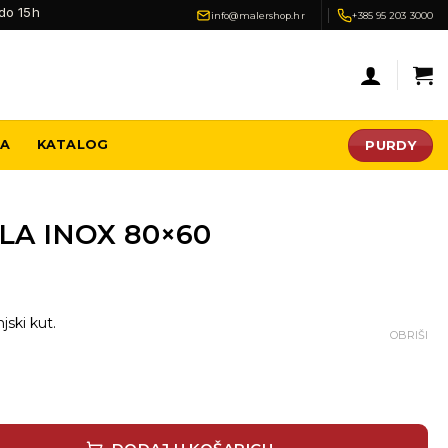
do 15h
info@malershop.hr
+385 95 203 3000
PURDY
JA
KATALOG
LA INOX 80×60
jski kut.
OBRIŠI
 količina