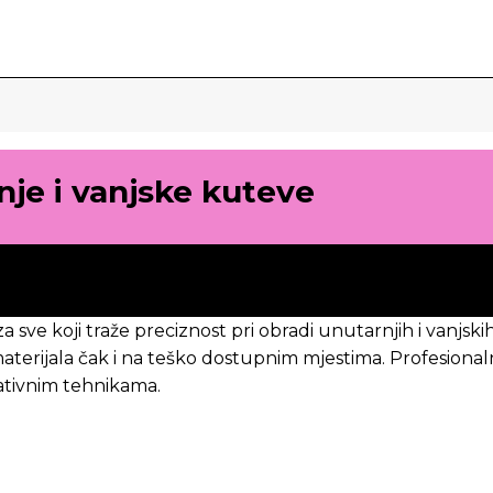
nje i vanjske kuteve
za sve koji traže preciznost pri obradi unutarnjih i vanj
rijala čak i na teško dostupnim mjestima. Profesionalni 
ativnim tehnikama.