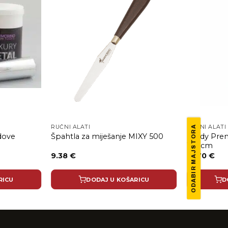
RUČNI ALATI
RUČNI ALATI
ODABIR MAJSTORA
idove
Purdy Pre
Špahtla za miješanje MIXY 500
10.2cm
9.38
€
13.70
€
RICU
DODAJ U KOŠARICU
D