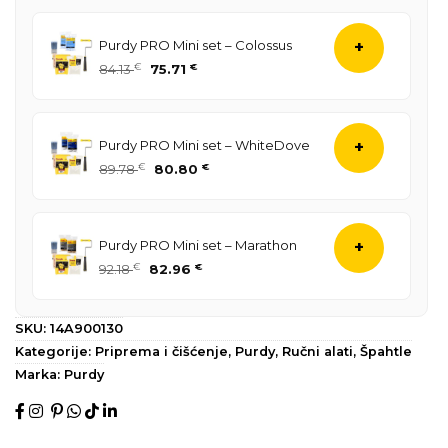
Purdy PRO Mini set – Colossus
+
Izvorna
Trenutna
84.13
€
75.71
€
cijena
cijena
bila
je:
je:
75.71 €.
Purdy PRO Mini set – WhiteDove
+
84.13 €.
Izvorna
Trenutna
89.78
€
80.80
€
cijena
cijena
bila
je:
je:
80.80 €.
Purdy PRO Mini set – Marathon
+
89.78 €.
Izvorna
Trenutna
92.18
€
82.96
€
cijena
cijena
bila
je:
je:
82.96 €.
SKU:
14A900130
92.18 €.
Kategorije:
Priprema i čišćenje
,
Purdy
,
Ručni alati
,
Špahtle
Marka:
Purdy