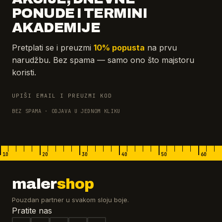
PONUDE I TERMINI
AKADEMIJE
Pretplati se i preuzmi
10% popusta
na prvu
narudžbu. Bez spama — samo ono što majstoru
koristi.
UPIŠI EMAIL I PREUZMI KOD
BEZ SPAMA · ODJAVA U JEDNOM KLIKU
10
20
30
40
50
60
maler
shop
Pouzdan partner u svakom sloju boje.
Pratite nas