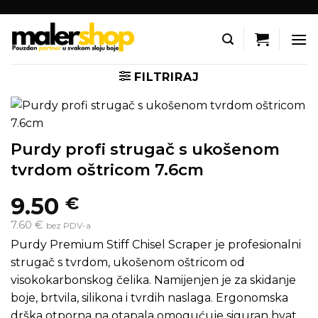
Skip
to
content
FILTRIRAJ
Purdy profi strugač s ukošenom
tvrdom oštricom 7.6cm
9.50
€
7.60 €
bez PDV-a
Purdy Premium Stiff Chisel Scraper je profesionalni
strugač s tvrdom, ukošenom oštricom od
visokokarbonskog čelika. Namijenjen je za skidanje
boje, brtvila, silikona i tvrdih naslaga. Ergonomska
drška otporna na otapala omogućuje siguran hvat,