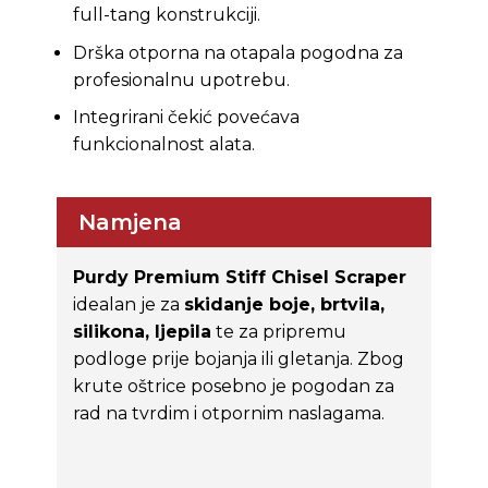
full-tang konstrukciji.
Drška otporna na otapala pogodna za
profesionalnu upotrebu.
Integrirani čekić povećava
funkcionalnost alata.
Namjena
Purdy Premium Stiff Chisel Scraper
idealan je za
skidanje boje, brtvila,
silikona, ljepila
te za pripremu
podloge prije bojanja ili gletanja. Zbog
krute oštrice posebno je pogodan za
rad na tvrdim i otpornim naslagama.