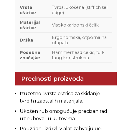
Vrsta
Tvrda, ukošena (stiff chisel
oštrice
edge)
Materijal
Visokokarbonski čelik
oštrice
Ergonomska, otporna na
Drška
otapala
Posebne
Hammerhead čekić, full-
značajke
tang konstrukcija
Prednosti proizvoda
Izuzetno čvrsta oštrica za skidanje
tvrdih i zaostalih materijala.
Ukošen rub omogućuje precizan rad
uz rubove i u kutovima.
Pouzdan i izdržljiv alat zahvaljujući