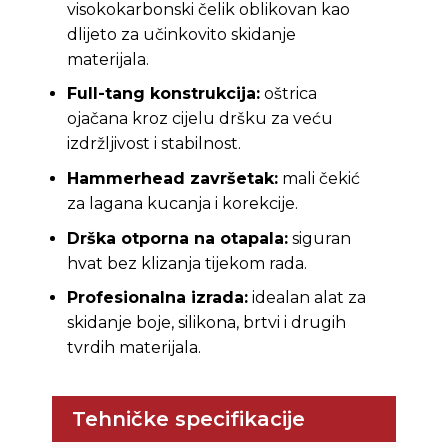
visokokarbonski čelik oblikovan kao
dlijeto za učinkovito skidanje
materijala.
Full-tang konstrukcija:
oštrica
ojačana kroz cijelu dršku za veću
izdržljivost i stabilnost.
Hammerhead završetak:
mali čekić
za lagana kucanja i korekcije.
Drška otporna na otapala:
siguran
hvat bez klizanja tijekom rada.
Profesionalna izrada:
idealan alat za
skidanje boje, silikona, brtvi i drugih
tvrdih materijala.
Tehničke specifikacije