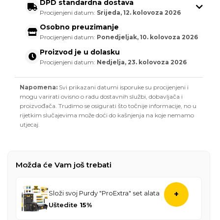
DPD standardna dostava
Procijenjeni datum:
Srijeda, 12. kolovoza 2026
Osobno preuzimanje
Procijenjeni datum:
Ponedjeljak, 10. kolovoza 2026
Proizvod je u dolasku
Procijenjeni datum:
Nedjelja, 23. kolovoza 2026
Napomena:
Svi prikazani datumi isporuke su procijenjeni i
mogu varirati ovisno o radu dostavnih službi, dobavljača i
proizvođača. Trudimo se osigurati što točnije informacije, no u
rijetkim slučajevima može doći do kašnjenja na koje nemamo
utjecaj.
Možda će Vam još trebati
Složi svoj Purdy "ProExtra" set alata
+
Uštedite
15%