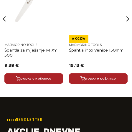
AKCIJA
MARMORINO TOOLS
MARMORINO TOOLS
Špahtla za miješanje MIXY
Špahtla inox Venice 150mm
500
Izvorna
Trenutna
9.38
€
19.13
€
cijena
cijena
bila
je:
je:
19.13 €.
DODAJ U KOŠARICU
DODAJ U KOŠARICU
22.50 €.
NEWSLETTER
AKCIJE, DNEVNE