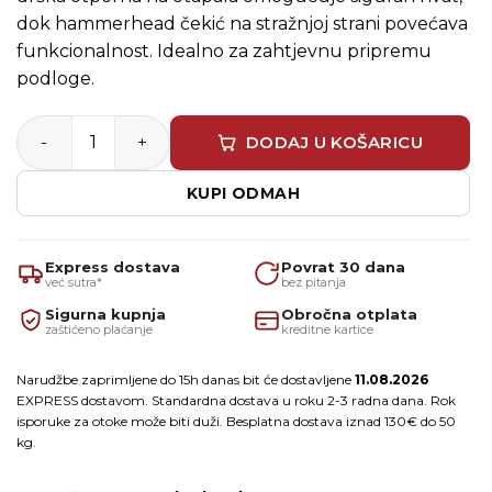
dok hammerhead čekić na stražnjoj strani povećava
funkcionalnost. Idealno za zahtjevnu pripremu
podloge.
Purdy profi strugač s ukošenom tvrdom oštricom 7.6cm
DODAJ U KOŠARICU
KUPI ODMAH
Express dostava
Povrat 30 dana
već sutra*
bez pitanja
Sigurna kupnja
Obročna otplata
zaštićeno plaćanje
kreditne kartice
Narudžbe zaprimljene do 15h danas bit će dostavljene
11.08.2026
EXPRESS dostavom. Standardna dostava u roku 2-3 radna dana. Rok
isporuke za otoke može biti duži. Besplatna dostava iznad 130€ do 50
kg.