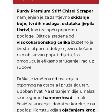
Purdy Premium Stiff Chisel Scraper
namijenjen je za zahtjevno
skidanje
boje, tvrdih naslaga, ostataka ljepila
i brtvi
, kao i za opću pripremu
podloge. Oštrica izrađena od
visokokarbonskog čelika
izuzetno je
čvrsta i otporna, dok je njezin ukošeni
rub oblikovan poput dlijeta, što
omogućuje efikasno struganje i rad uz
rubove.
Drška je izrađena od materijala
otpornog na otapala i pruža siguran,
udoban hvat. Na stražnjem dijelu nalazi
se integrirani
hammerhead
– mali
čekić za kucanje i dodatne korekcije na
podlozi. Konstrukcija s
ojačanjem kroz