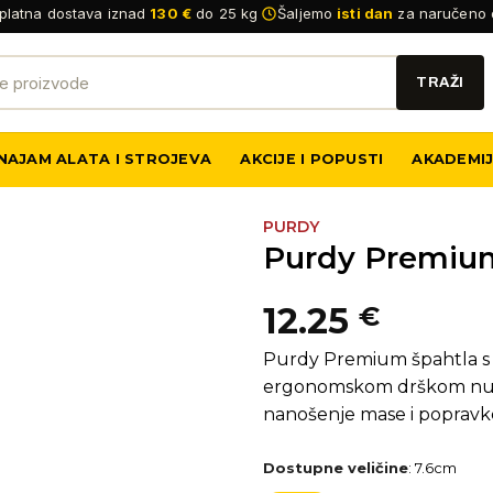
platna dostava iznad
130 €
do 25 kg
Šaljemo
isti dan
za naručeno 
NAJAM ALATA I STROJEVA
AKCIJE I POPUSTI
AKADEMI
PURDY
Purdy Premium
12.25
€
Purdy Premium špahtla s f
ergonomskom drškom nudi 
nanošenje mase i popravk
Dostupne veličine
:
7.6cm