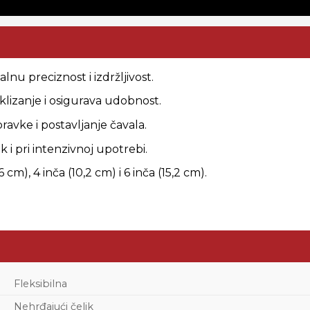
nu preciznost i izdržljivost.
lizanje i osigurava udobnost.
vke i postavljanje čavala.
i pri intenzivnoj upotrebi.
m), 4 inča (10,2 cm) i 6 inča (15,2 cm).
.
Fleksibilna
Nehrđajući čelik