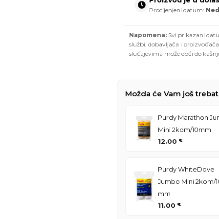
Proizvod je u dola
Procijenjeni datum:
Nedj
Napomena:
Svi prikazani datu
službi, dobavljača i proizvođača
slučajevima može doći do kašnj
Možda će Vam još trebat
Purdy Marathon J
Mini 2kom/10mm
12.00
€
Purdy WhiteDove
Jumbo Mini 2kom/1
mm
11.00
€