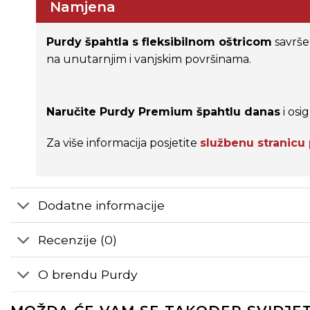
Namjena
Purdy špahtla s fleksibilnom oštricom
savrše
na unutarnjim i vanjskim površinama.
Naručite Purdy Premium špahtlu danas
i osi
Za više informacija posjetite
službenu stranicu
Dodatne informacije
Recenzije (0)
O brendu Purdy