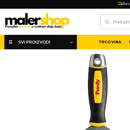
Skip
Bes
to
Pretraži:
content
☰ SVI PROIZVODI
TRGOVINA