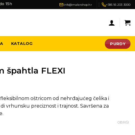
do 15h
info@malershop.hr
+385 95 203 3000
PURDY
JA
KATALOG
 špahtla FLEXI
leksibilnom oštricom od nehrđajućeg čelika i
vrhunsku preciznost i trajnost. Savršena za
e.
OBRIŠI