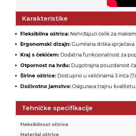
Karakteristike
Fleksibilna oštrica:
Nehrđajući čelik za maksimal
Ergonomski dizajn:
Gumirana drška sprječava k
Kraj s čekićem:
Dodatna funkcionalnost za popra
Otpornost na hrđu:
Dugotrajna pouzdanost čak 
Širine oštrice:
Dostupno u veličinama 3 inča (7,6 c
Doživotno jamstvo:
Osigurava trajnu kvalitetu
Tehničke specifikacije
Fleksibilnost oštrice
Materijal oštrice