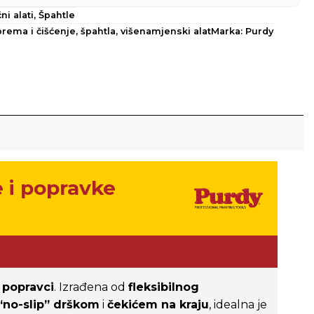
ni alati
,
Špahtle
prema i čišćenje
,
špahtla
,
višenamjenski alat
Marka:
Purdy
 i popravke
 popravci
. Izrađena od
fleksibilnog
no-slip” drškom
i
čekićem na kraju
, idealna je