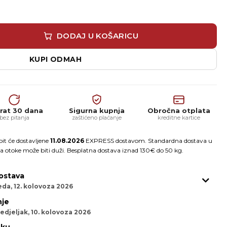
XI količina
DODAJ U KOŠARICU
KUPI ODMAH
rat 30 dana
Sigurna kupnja
Obročna otplata
bez pitanja
zaštićeno plaćanje
kreditne kartice
it će dostavljene
11.08.2026
EXPRESS dostavom. Standardna dostava u
a otoke može biti duži. Besplatna dostava iznad 130€ do 50 kg.
ostava
eda, 12. kolovoza 2026
je
edjeljak, 10. kolovoza 2026