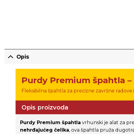
Opis
Purdy Premium špahtla – p
Fleksibilna špahtla za precizne završne radove
Opis proizvoda
Purdy Premium špahtla
vrhunski je alat za pr
nehrđajućeg čelika
, ova špahtla pruža dugotr