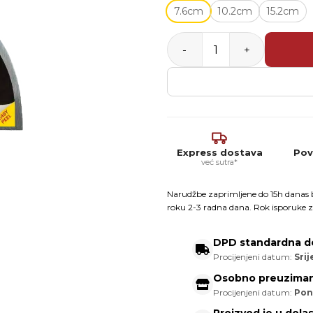
7.6cm
10.2cm
15.2cm
Purdy Premium špahtla FLE
Express dostava
Pov
već sutra*
Narudžbe zaprimljene do 15h danas b
roku 2-3 radna dana. Rok isporuke z
DPD standardna d
Procijenjeni datum:
Srij
Osobno preuziman
Procijenjeni datum:
Pon