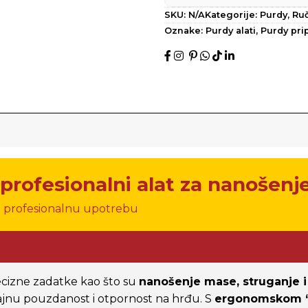
SKU:
N/A
Kategorije:
Purdy
,
Ruč
Oznake:
Purdy alati
,
Purdy pri
rofesionalni alat za nanošenje
 i profesionalnu upotrebu
ecizne zadatke kao što su
nanošenje mase, struganje i
ajnu pouzdanost i otpornost na hrđu. S
ergonomskom “