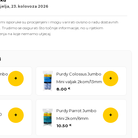
sku
elja, 23. kolovoza 2026
mi isporuke su procijenjeni i mogu varirati ovisno o radu dostavnih
. Trudimo se osigurati što točnije informacije, no u rijetkim
enja na koje nemamo utjecaj.
i
umbo
Purdy Colossus Jumbo
+
+
Mini valjak 2kom/13mm
8.00
€
Purdy Parrot Jumbo
0
+
+
Mini 2kom/6mm
10.50
€