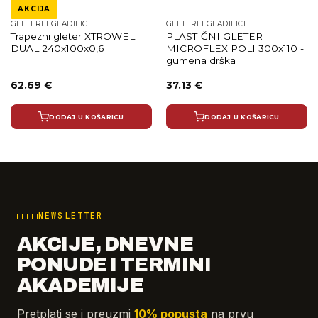
AKCIJA
GLETERI I GLADILICE
GLETERI I GLADILICE
Trapezni gleter XTROWEL
PLASTIČNI GLETER
DUAL 240x100x0,6
MICROFLEX POLI 300x110 -
gumena drška
Izvorna
Trenutna
62.69
€
37.13
€
cijena
cijena
bila
je:
je:
62.69 €.
DODAJ U KOŠARICU
DODAJ U KOŠARICU
73.75 €.
NEWSLETTER
AKCIJE, DNEVNE
PONUDE I TERMINI
AKADEMIJE
Pretplati se i preuzmi
10% popusta
na prvu