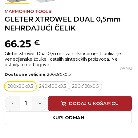
MARMORINO TOOLS
GLETER XTROWEL DUAL 0,5mm
NEHRĐAJUĆI ČELIK
66.25
€
Gleter Xtrowel Dual 0,5 mm za mikrocement, poliranje
venecijanske žbuke i ostalih sintetičkih proizvoda. Ne
ostavlja crne tragove.
OBRIŠI
Dostupne veličine
:
200x80x0,5
200x80x0,5
240x100x0,5
280x120x0,5
GLETER XTROWEL DUAL 0,5mm NEHRĐAJUĆI ČELIK količ
DODAJ U KOŠARICU
KUPI ODMAH