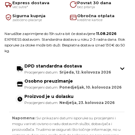
Express dostava
Povrat 30 dana
već sutra*
bez pitanja
Sigurna kupnja
Obročna otplata
zaštićeno plaćanje
kreditne kartice
Narudžbe zaprimljene do 15h sutra bit će dostavljene
11.08.2026
EXPRESS dostavom. Standardna dostava u roku 2-3 radna dana. Rok
isporuke za otoke može biti duži. Besplatna dostava iznad 130€ do 50
kg.
DPD standardna dostava
Procijenjeni datum:
Srijeda, 12. kolovoza 2026
Osobno preuzimanje
Procijenjeni datum:
Ponedjeljak, 10. kolovoza 2026
Proizvod je u dolasku
Procijenjeni datum:
Nedjelja, 23. kolovoza 2026
Napomena:
Svi prikazani datumi isporuke su procijenjeni i
mogu varirati ovisno o radu dostavnih službi, dobavljača i
proizvođača. Trudimo se osigurati što točnije informacije, no u