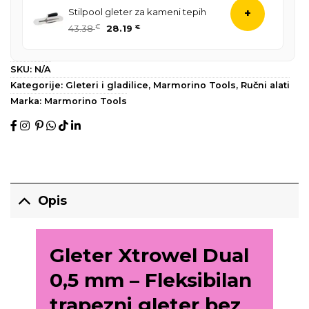
Stilpool gleter za kameni tepih
+
43.38
€
28.19
€
SKU:
N/A
Kategorije:
Gleteri i gladilice
,
Marmorino Tools
,
Ručni alati
Marka:
Marmorino Tools
Opis
Gleter Xtrowel Dual
0,5 mm – Fleksibilan
trapezni gleter bez