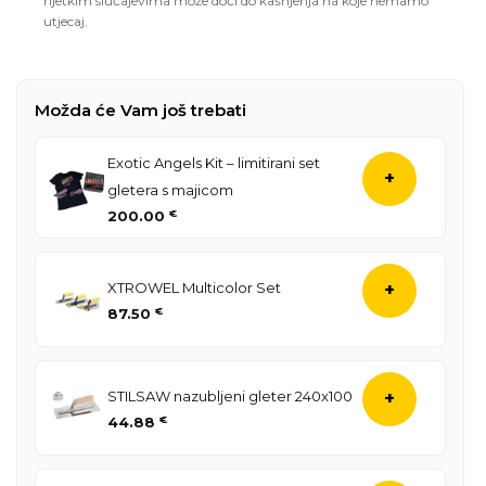
rijetkim slučajevima može doći do kašnjenja na koje nemamo
utjecaj.
Možda će Vam još trebati
Exotic Angels Kit – limitirani set
+
gletera s majicom
200.00
€
XTROWEL Multicolor Set
+
87.50
€
STILSAW nazubljeni gleter 240x100
+
44.88
€