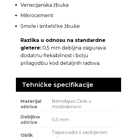
Venecijanska žbuka
Mikrocement
Smole i sintetičke žbuke
Razlika u odnosu na standardne
gletere:
0,5 mm debljina osigurava
dodatnu fleksibilnost i bolju
prilagodbu kod detaljnih radova.
Tehničke specifikacije
Materijal
Nehrđajući Čelik s
oštrice
molibdenom
Debljina
0,5 mm
oštrice
Trapezoidni s zaobljenim
Oblik