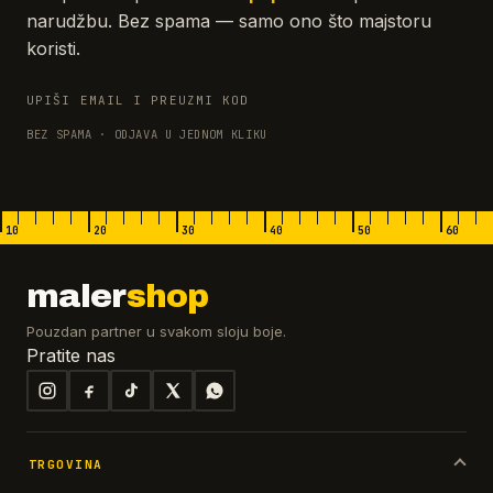
narudžbu. Bez spama — samo ono što majstoru
koristi.
UPIŠI EMAIL I PREUZMI KOD
BEZ SPAMA · ODJAVA U JEDNOM KLIKU
10
20
30
40
50
60
maler
shop
Pouzdan partner u svakom sloju boje.
Pratite nas
TRGOVINA