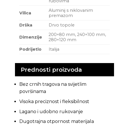
rubovima
Aluminij s niklovanim
Vilica
premazom
Drška
Drvo topole
200×80 mm, 240×100 mm,
Dimenzije
280×120 mm
Podrijetlo
Italija
Prednosti proizvoda
Bez crnih tragova na svijetlim
površinama
Visoka preciznost i fleksibilnost
Lagano i udobno rukovanje
Dugotrajna otpornost materijala