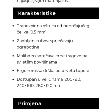
najosjetljivijim materijalima.
Karakteristike
Trapezoidna oštrica od nehrđajućeg
čelika (0,5 mm)
Zaobljeni rubovi sprječavaju
ogrebotine
Molibden sprečava crne tragove na
svijetlim površinama
Ergonomska drška od drveta topole
Dostupan u veličinama: 200×80,
240×100, 280×120 mm
Primjena