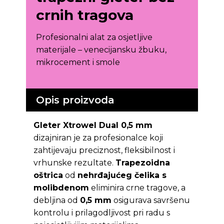
crnih tragova
Profesionalni alat za osjetljive
materijale – venecijansku žbuku,
mikrocement i smole
Opis proizvoda
Gleter Xtrowel Dual 0,5 mm
dizajniran je za profesionalce koji
zahtijevaju preciznost, fleksibilnost i
vrhunske rezultate.
Trapezoidna
oštrica
od
nehrđajućeg čelika s
molibdenom
eliminira crne tragove, a
debljina od
0,5 mm
osigurava savršenu
kontrolu i prilagodljivost pri radu s