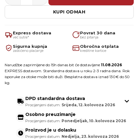
23.75 €.
KUPI ODMAH
Express dostava
Povrat 30 dana
već sutra*
bez pitanja
Sigurna kupnja
Obročna otplata
zaštićeno plaćanje
kreditne kartice
Narudžbe zaprimljene do 15h danas bit će dostavljene
11.08.2026
EXPRESS dostavom. Standardna dostava u roku 2-3 radna dana. Rok
isporuke za otoke može biti duži. Besplatna dostava iznad 130€ do 50
kg.
DPD standardna dostava
Procijenjeni datum:
Srijeda, 12. kolovoza 2026
Osobno preuzimanje
Procijenjeni datum:
Ponedjeljak, 10. kolovoza 2026
Proizvod je u dolasku
Procijenjeni datum:
Nedjelja, 23. kolovoza 2026