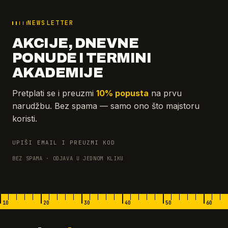
NEWSLETTER
AKCIJE, DNEVNE
PONUDE I TERMINI
AKADEMIJE
Pretplati se i preuzmi
10% popusta
na prvu
narudžbu. Bez spama — samo ono što majstoru
koristi.
UPIŠI EMAIL I PREUZMI KOD
BEZ SPAMA · ODJAVA U JEDNOM KLIKU
10
20
30
40
50
60