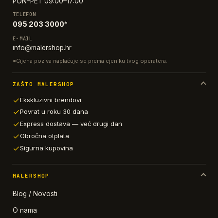
PON–PET 09:00–17:00
TELEFON
095 203 3000*
E-MAIL
info@malershop.hr
*Cijena poziva naplaćuje se prema cjeniku tvog operatera.
ZAŠTO MALERSHOP
Ekskluzivni brendovi
Povrat u roku 30 dana
Express dostava — već drugi dan
Obročna otplata
Sigurna kupovina
MALERSHOP
Blog / Novosti
O nama