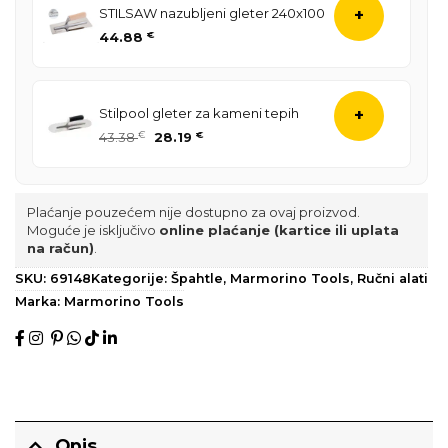
STILSAW nazubljeni gleter 240x100
+
44.88
€
Stilpool gleter za kameni tepih
+
43.38
€
28.19
€
Plaćanje pouzećem nije dostupno za ovaj proizvod.
Moguće je isključivo
online plaćanje (kartice ili uplata
na račun)
.
SKU:
69148
Kategorije:
Špahtle
,
Marmorino Tools
,
Ručni alati
Marka:
Marmorino Tools
Opis