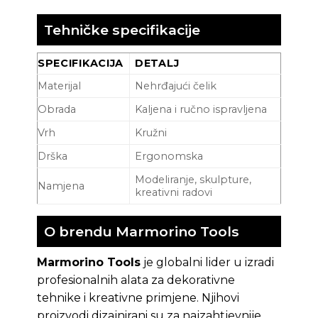
Tehničke specifikacije
SPECIFIKACIJA
DETALJ
Materijal
Nehrđajući čelik
Obrada
Kaljena i ručno ispravljena
Vrh
Kružni
Drška
Ergonomska
Modeliranje, skulpture,
Namjena
kreativni radovi
O brendu Marmorino Tools
Marmorino Tools
je globalni lider u izradi
profesionalnih alata za dekorativne
tehnike i kreativne primjene. Njihovi
proizvodi dizajnirani su za najzahtjevnije