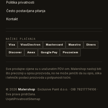
Politika privatnosti
Često postavljana pitanja
Kontakt
NAČINI PLAĆANJA
Visa
Visa Electron
Mastercard
Maestro
Diners
Discover
Amex
Google Pay
Pouzećem
Sve prodajne cijene su s uračunatim PDV-om. Malershop nastoji biti
što precizniji u opisu proizvoda, no ne može jamčiti da su opis, slika
i tehnički podaci proizvoda u potpunosti točni.
© 2026
Malershop
· Exclusive Paint d.o.o. · OIB 78217774106 ·
Sva prava pridržana.
Uvjeti
Privatnost
Sitemap