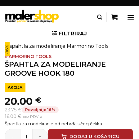
Skip
to
content
FILTRIRAJ
-16%
MARMORINO TOOLS
ŠPAHTLA ZA MODELIRANJE
GROOVE HOOK 180
AKCIJA
20.00
€
Izvorna
Trenutna
23.75 €
Povoljnije 16%
cijena
cijena
16.00 €
bez PDV-a
bila
je:
Špahtla za modeliranje od nehrđajučeg čelika.
ŠPAHTLA ZA MODELIRANJE GROOVE HOOK 180 količina
je:
20.00 €.
DODAJ U KOŠARICU