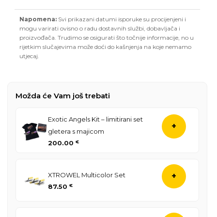
Napomena:
Svi prikazani datumi isporuke su procijenjeni i
mogu varirati ovisno o radu dostavnih službi, dobavljača i
proizvođača. Trudimo se osigurati što točnije informacije, no u
rijetkim slučajevima može doći do kašnjenja na koje nemamo
utjecaj.
Možda će Vam još trebati
Exotic Angels Kit – limitirani set
+
gletera s majicom
200.00
€
XTROWEL Multicolor Set
+
87.50
€