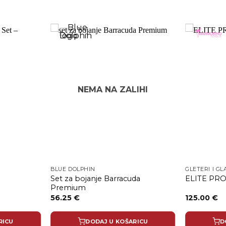
NEMA NA ZALIHI
BLUE DOLPHIN
GLETERI I GL
Set za bojanje Barracuda
ELITE PRO
Premium
56.25
€
125.00
€
RICU
DODAJ U KOŠARICU
D