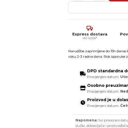
Express dostava
Pov
već sutra*
Narudžbe zaprimljene do 15h danas b
roku 2-3 radna dana. Rok isporuke z
DPD standardna d
Procijenjeni datum:
Utor
Osobno preuziman
Procijenjeni datum:
Ned
Proizvod je u dola
Procijenjeni datum:
Čet
Napomena:
Svi prikazani datu
službi, dobavljača i proizvođača