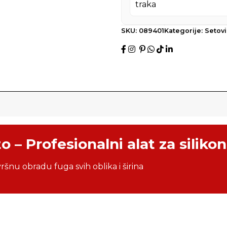
SKU:
089401
Kategorije:
Setovi
 – Profesionalni alat za silikon
ršnu obradu fuga svih oblika i širina