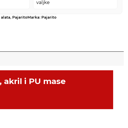
 alata
,
Pajarito
Marka:
Pajarito
, akril i PU mase