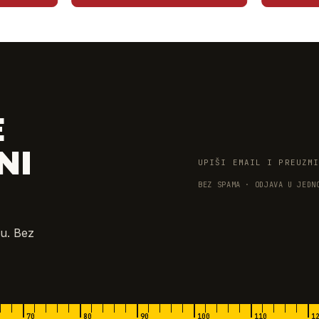
E
NI
UPIŠI EMAIL I PREUZM
BEZ SPAMA · ODJAVA U JEDN
u. Bez
70
80
90
100
110
1