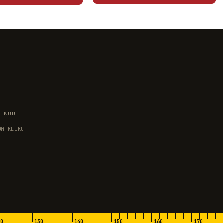
I KOD
OM KLIKU
20
130
140
150
160
170