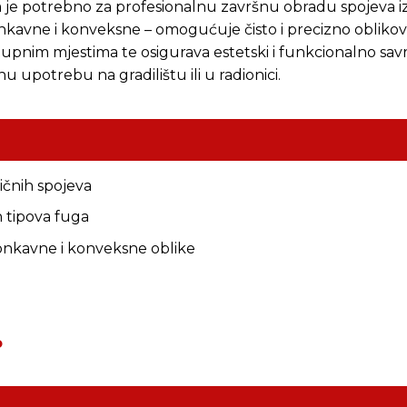
 je potrebno za profesionalnu završnu obradu spojeva izra
konkavne i konveksne – omogućuje čisto i precizno obliko
upnim mjestima te osigurava estetski i funkcionalno savrš
tnu upotrebu na gradilištu ili u radionici.
tičnih spojeva
h tipova fuga
konkavne i konveksne oblike
o