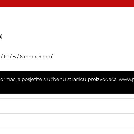
m)
5 / 10 / 8 / 6 mm x 3 mm)
nformacija posjetite službenu stranicu proizvođača:
www.p