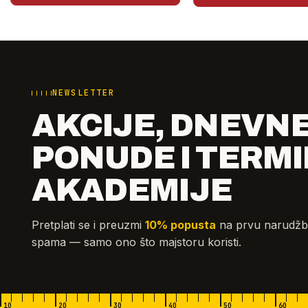
NEWSLETTER
AKCIJE, DNEVN
PONUDE I TERMI
AKADEMIJE
Pretplati se i preuzmi
10% popusta
na prvu narudžb
spama — samo ono što majstoru koristi.
10
20
30
40
50
60