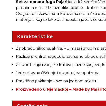
Set za obradu fuga Pajarito
sadrži sve što Vam
plastičnih masa. Uz raznolike profile – kutne, 
Ovaj set olakšava rad u kutovima i na teško dost
materijala koji se lako čisti i idealan je za višekra
Karakteristike
Za obradu silikona, akrila, PU masa i drugih plas
Različiti profili omogućuju savršenu obradu svi
Za unutarnje i vanjske kutove, ravne spojeve, 
Jednostavno čišćenje i dugotrajna upotreba
Praktično pakiranje – sve na jednom mjestu
Proizvedeno u Njemačkoj – Made by Pajarit