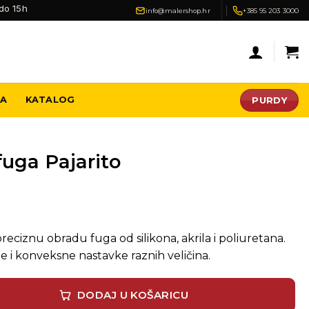
do 15h
info@malershop.hr
+385 95 203 3000
PURDY
JA
KATALOG
fuga Pajarito
preciznu obradu fuga od silikona, akrila i poliuretana.
 i konveksne nastavke raznih veličina.
 količina
DODAJ U KOŠARICU