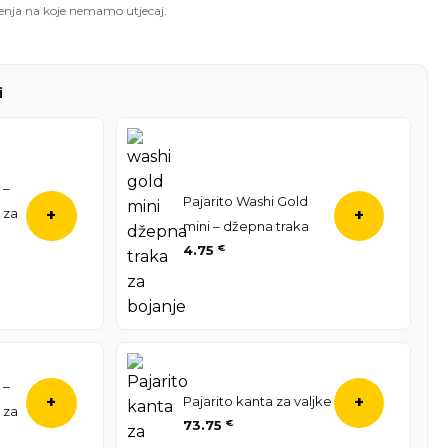
enja na koje nemamo utjecaj.
i
 –
Pajarito Washi Gold
 za
+
+
mini – džepna traka
4.75
€
 –
Pajarito kanta za valjke
+
+
 za
73.75
€