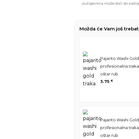
slučajevima može doći do kašnj
Možda će Vam još trebat
Pajarito Washi Gold
profesionalna traka
oštar rub
3.75
€
Pajarito Washi Gold
profesionalna traka
oštar rub