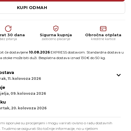
KUPI ODMAH
rat 30 dana
Sigurna kupnja
Obročna otplata
bez pitanja
zaštićeno plaćanje
kreditne kartice
it će dostavljene
10.08.2026
EXPRESS dostavom. Standardna dostava u
a otoke može biti duži. Besplatna dostava iznad 130€ do 50 kg.
ostava
ak, 11. kolovoza 2026
je
jelja, 09. kolovoza 2026
sku
vrtak, 20. kolovoza 2026
mi isporuke su procijenjeni i mogu varirati ovisno o radu dostavnih
. Trudimo se osigurati što točnije informacije, no u rijetkim