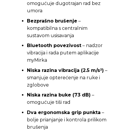
omogućuje dugotrajan rad bez
umora
Bezprašno brušenje
–
kompatibilna s centralnim
sustavom usisavanja
Bluetooth povezivost
– nadzor
vibracija i rada putem aplikacije
myMirka
Niska razina vibracija (2.5 m/s²)
–
smanjuje opterećenje na ruke i
zglobove
Niska razina buke (73 dB)
–
omogućuje tiši rad
Dva ergonomska grip punkta
–
bolje prianjanje i kontrola prilikom
brušenja