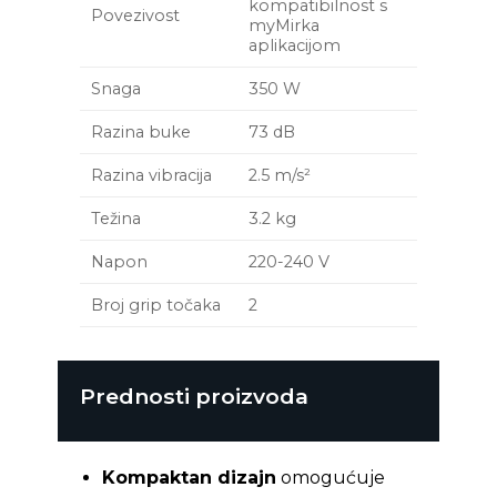
kompatibilnost s
Povezivost
myMirka
aplikacijom
Snaga
350 W
Razina buke
73 dB
Razina vibracija
2.5 m/s²
Težina
3.2 kg
Napon
220-240 V
Broj grip točaka
2
Prednosti proizvoda
Kompaktan dizajn
omogućuje