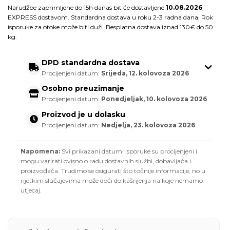
Narudžbe zaprimljene do 15h danas bit će dostavljene
10.08.2026
EXPRESS dostavom. Standardna dostava u roku 2-3 radna dana. Rok
isporuke za otoke može biti duži. Besplatna dostava iznad 130€ do 50
kg.
DPD standardna dostava
Procijenjeni datum:
Srijeda, 12. kolovoza 2026
Osobno preuzimanje
Procijenjeni datum:
Ponedjeljak, 10. kolovoza 2026
Proizvod je u dolasku
Procijenjeni datum:
Nedjelja, 23. kolovoza 2026
Napomena:
Svi prikazani datumi isporuke su procijenjeni i
mogu varirati ovisno o radu dostavnih službi, dobavljača i
proizvođača. Trudimo se osigurati što točnije informacije, no u
rijetkim slučajevima može doći do kašnjenja na koje nemamo
utjecaj.