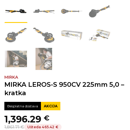
MIRKA
MIRKA LEROS-S 950CV 225mm 5,0 –
kratka
Besplatna dostava
AKCIJA
1,396.29
€
Izvorna
Trenutna
1,861.71 €
Ušteda 465.42 €