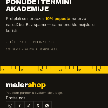
PONUDE I TERMINI
AKADEMIJE
Pretplati se i preuzmi
10% popusta
na prvu
narudžbu. Bez spama — samo ono što majstoru
koristi.
UPIŠI EMAIL I PREUZMI KOD
BEZ SPAMA · ODJAVA U JEDNOM KLIKU
10
20
30
40
50
60
maler
shop
Pouzdan partner u svakom sloju boje.
Pratite nas