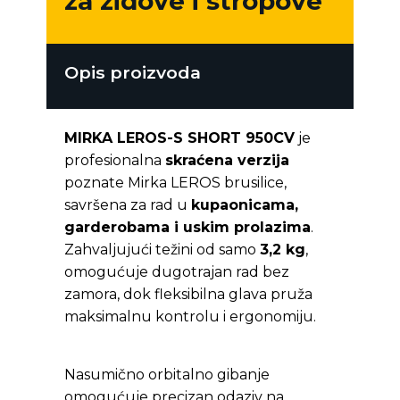
za zidove i stropove
Opis proizvoda
MIRKA LEROS-S SHORT 950CV
je
profesionalna
skraćena verzija
poznate Mirka LEROS brusilice,
savršena za rad u
kupaonicama,
garderobama i uskim prolazima
.
Zahvaljujući težini od samo
3,2 kg
,
omogućuje dugotrajan rad bez
zamora, dok fleksibilna glava pruža
maksimalnu kontrolu i ergonomiju.
Nasumično orbitalno gibanje
omogućuje precizan odaziv na