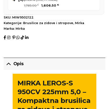
Izvorna
Trenutna
1,785.00
€
1,606.50
€
cijena
cijena
bila
je:
SKU:
MIW9502122
je:
1,606.50 €.
Kategorije:
Brusilice za zidove i stropove
,
Mirka
1,785.00 €.
Marka:
Mirka
Opis
MIRKA LEROS-S
950CV 225mm 5,0 –
Kompaktna brusilica