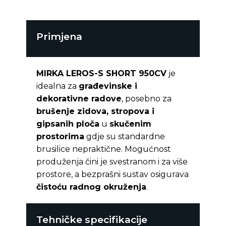
Primjena
MIRKA LEROS-S SHORT 950CV
je
idealna za
građevinske i
dekorativne radove
, posebno za
brušenje zidova, stropova i
gipsanih ploča
u
skučenim
prostorima
gdje su standardne
brusilice nepraktične. Mogućnost
produženja čini je svestranom i za više
prostore, a bezprašni sustav osigurava
čistoću radnog okruženja
.
Tehničke specifikacije