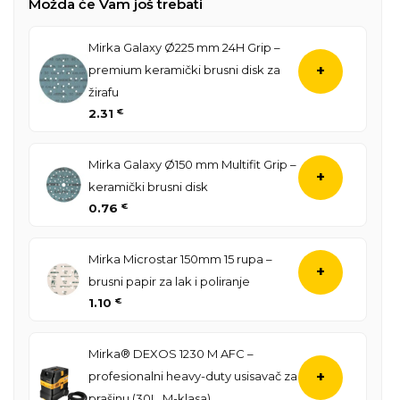
Možda će Vam još trebati
Mirka Galaxy Ø225 mm 24H Grip –
premium keramički brusni disk za
+
žirafu
2.31
€
Mirka Galaxy Ø150 mm Multifit Grip –
+
keramički brusni disk
0.76
€
Mirka Microstar 150mm 15 rupa –
+
brusni papir za lak i poliranje
1.10
€
Mirka® DEXOS 1230 M AFC –
profesionalni heavy-duty usisavač za
+
prašinu (30L, M-klasa)