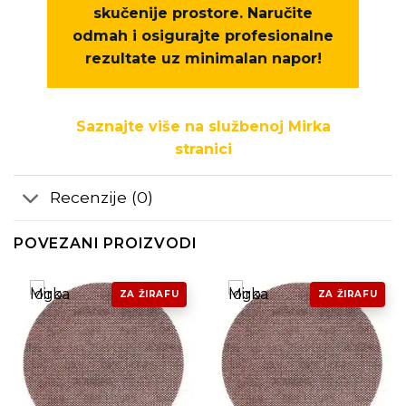
skučenije prostore.
Naručite
odmah
i osigurajte profesionalne
rezultate uz minimalan napor!
Saznajte više na službenoj Mirka
stranici
Recenzije (0)
POVEZANI PROIZVODI
ZA ŽIRAFU
ZA ŽIRAFU