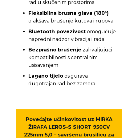
rad u skučenim prostorima
Fleksibilna brusna glava (180°)
olakšava brušenje kutova i rubova
Bluetooth povezivost
omogućuje
napredni nadzor vibracija i rada
Bezprašno brušenje
zahvaljujući
kompatibilnosti s centralnim
usisavanjem
Lagano tijelo
osigurava
dugotrajan rad bez zamora
Povećajte učinkovitost uz
MIRKA
ŽIRAFA LEROS-S SHORT 950CV
225mm 5,0
– savršenu brusilicu za