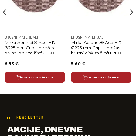
BRUSNI MATERIJALI
BRUSNI MATERIJALI
Mirka Abranet® Ace HD
Mirka Abranet® Ace HD
Ø225 mm Grip – mrežasti
Ø225 mm Grip – mrežasti
brusni disk za žirafu P60
brusni disk za žirafu P80
6.53
€
5.60
€
DODAJ U KOŠARICU
DODAJ U KOŠARICU
NEWSLETTER
AKCIJE, DNEVNE