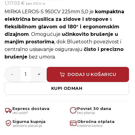
cijena
cijena
1,117.03 €
bez PDV-a
bila
je:
MIRKA LEROS-S 950CV 225mm 5,0 je
kompaktna
je:
1,396.29 €.
električna brusilica za zidove i stropove
s
fleksibilnom glavom od 180° i ergonomskim
1,861.71 €.
dizajnom
. Omogućuje
učinkovito brušenje u
manjim prostorima
, dok Bluetooth povezivost i
centralno usisavanje osiguravaju
čisto i precizno
brušenje
bez umora.
MIRKA LEROS-S 950CV 225mm 5,0 - kratka količina
DODAJ U KOŠARICU
KUPI ODMAH
Express dostava
Povrat 30 dana
već sutra*
bez pitanja
Sigurna kupnja
Obročna otplata
zaštićeno plaćanje
kreditne kartice