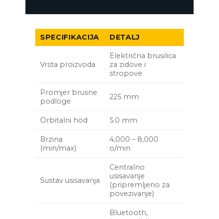
SPECIFIKACIJA
DETALJ
Električna brusilica
Vrsta proizvoda
za zidove i
stropove
Promjer brusne
225 mm
podloge
Orbitalni hod
5.0 mm
Brzina
4,000 – 8,000
(min/max)
o/min
Centralno
usisavanje
Sustav usisavanja
(pripremljeno za
povezivanje)
Bluetooth,