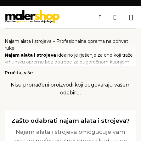
Skip
to
content
Najam alata i strojeva – Profesionalna oprema na dohvat
ruke
Najam alata i strojeva
idealno je rješenje za one koji traže
vrhunsku opremu bez potrebe za dugoročnom kupnjom.
Bilo da radite na velikim građevinskim projektima, renovaciji
Pročitaj više
doma ili manjim popravcima, naš asortiman alata i strojeva
omogućuje vam obavljanje posla brzo, efikasno i
Nisu pronađeni proizvodi koji odgovaraju vašem
profesionalno.
odabiru.
U našoj ponudi pronaći ćete visokokvalitetne alate i strojeve
za razne namjene, uključujući građevinske radove, bojanje,
obradu drva i metala, te mnoge druge zadatke. Uz
Zašto odabrati najam alata i strojeva?
fleksibilne uvjete najma, prilagodite korištenje opreme
vašim potrebama, bilo na dnevnoj, tjednoj ili mjesečnoj
Najam alata i strojeva omogućuje vam
osnovi.
pristup profesionalnoj opremi kada vam