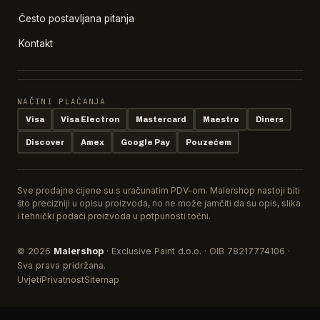
Često postavljana pitanja
Kontakt
NAČINI PLAĆANJA
Visa
Visa Electron
Mastercard
Maestro
Diners
Discover
Amex
Google Pay
Pouzećem
Sve prodajne cijene su s uračunatim PDV-om. Malershop nastoji biti
što precizniji u opisu proizvoda, no ne može jamčiti da su opis, slika
i tehnički podaci proizvoda u potpunosti točni.
© 2026
Malershop
· Exclusive Paint d.o.o. · OIB 78217774106 ·
Sva prava pridržana.
Uvjeti
Privatnost
Sitemap