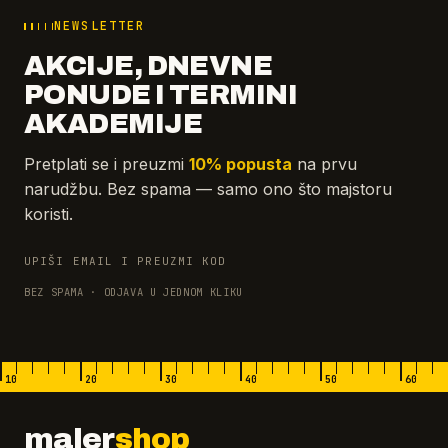
NEWSLETTER
AKCIJE, DNEVNE
PONUDE I TERMINI
AKADEMIJE
Pretplati se i preuzmi
10% popusta
na prvu
narudžbu. Bez spama — samo ono što majstoru
koristi.
UPIŠI EMAIL I PREUZMI KOD
BEZ SPAMA · ODJAVA U JEDNOM KLIKU
10
20
30
40
50
60
maler
shop