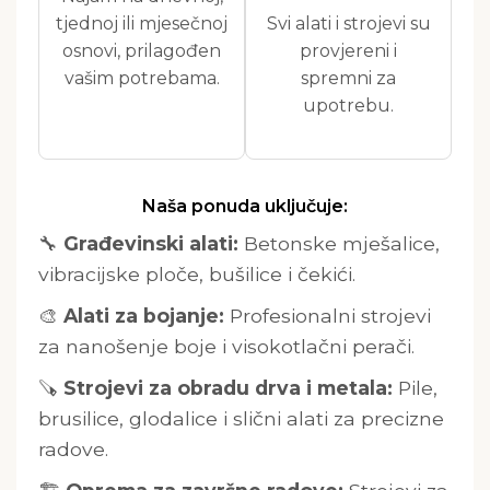
tjednoj ili mjesečnoj
Svi alati i strojevi su
osnovi, prilagođen
provjereni i
vašim potrebama.
spremni za
upotrebu.
Naša ponuda uključuje:
🔧
Građevinski alati:
Betonske mješalice,
vibracijske ploče, bušilice i čekići.
🎨
Alati za bojanje:
Profesionalni strojevi
za nanošenje boje i visokotlačni perači.
🪚
Strojevi za obradu drva i metala:
Pile,
brusilice, glodalice i slični alati za precizne
radove.