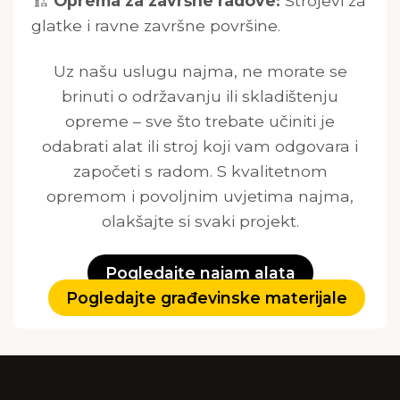
🏗️
Oprema za završne radove:
Strojevi za
glatke i ravne završne površine.
Uz našu uslugu najma, ne morate se
brinuti o održavanju ili skladištenju
opreme – sve što trebate učiniti je
odabrati alat ili stroj koji vam odgovara i
započeti s radom. S kvalitetnom
opremom i povoljnim uvjetima najma,
olakšajte si svaki projekt.
Pogledajte najam alata
Pogledajte građevinske materijale