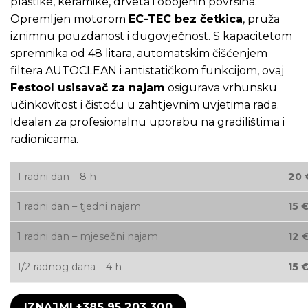
plastike, keramike, drveta i obojenih površina.
Opremljen motorom
EC-TEC bez četkica
, pruža
iznimnu pouzdanost i dugovječnost. S kapacitetom
spremnika od 48 litara, automatskim čišćenjem
filtera AUTOCLEAN i antistatičkom funkcijom, ovaj
Festool usisavač za najam
osigurava vrhunsku
učinkovitost i čistoću u zahtjevnim uvjetima rada.
Idealan za profesionalnu uporabu na gradilištima i
radionicama.
1 radni dan – 8 h
20 
1 radni dan – tjedni najam
15 
1 radni dan – mjesečni najam
12 
1/2 radnog dana – 4 h
15 
IZNAJMI +385 95 203 300