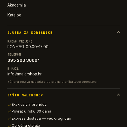
Akademija
Katalog
SLUŽBA ZA KORISNIKE
RADNO VRIJEME
PON–PET 09:00–17:00
TELEFON
095 203 3000*
E-MAIL
info@malershop.hr
*Cijena poziva naplaćuje se prema cjeniku tvog operatera.
ZAŠTO MALERSHOP
Ekskluzivni brendovi
Povrat u roku 30 dana
Express dostava — već drugi dan
Obročna otplata