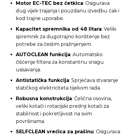
Motor EC-TEC bez četkica
: Osigurava
dug vijek trajanja i pouzdanu izvedbu čak i
kod trajne uporabe.
Kapacitet spremnika od 48 litara
: Veliki
spremnik za dugotrajno korištenje bez
potrebe za čestim pražnjenjem.
AUTOCLEAN funkcija
: Automatsko
čišćenje filtera za konstantnu snagu
usisavanja.
Antistatička funkcija
: Sprječava stvaranje
statičkog elektriciteta tijekom rada.
Robusna konstrukcija
: Čelična osovina,
veliki kotači i rotacijski prednji kotači za
stabilnost i pokretljivost na svim
površinama.
SELFCLEAN vrećica za prašinu
: Osigurava