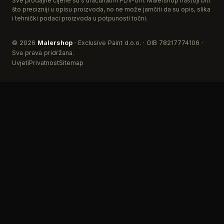
Sve prodajne cijene su s uračunatim PDV-om. Malershop nastoji biti
što precizniji u opisu proizvoda, no ne može jamčiti da su opis, slika
i tehnički podaci proizvoda u potpunosti točni.
© 2026
Malershop
· Exclusive Paint d.o.o. · OIB 78217774106 ·
Sva prava pridržana.
Uvjeti
Privatnost
Sitemap