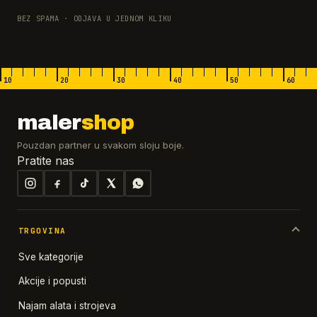
BEZ SPAMA · ODJAVA U JEDNOM KLIKU
10
20
30
40
50
60
maler
shop
Pouzdan partner u svakom sloju boje.
Pratite nas
TRGOVINA
Sve kategorije
Akcije i popusti
Najam alata i strojeva