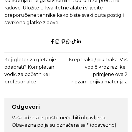
korištenja čine ga savršenim izborom za precizne
radove. Uložite u
kvalitetne alate
i slijedite
preporučene tehnike kako biste svaki puta postigli
savršeno glatke zidove.
Koji gleter za gletanje
Krep traka / pik traka: Vaš
odabrati? Kompletan
vodič kroz razlike i
vodič za početnike i
primjene ova 2
profesionalce
nezamijenjiva materijala
Odgovori
Vaša adresa e-pošte neće biti objavljena.
Obavezna polja su označena sa
* (obavezno)