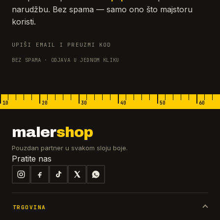
narudžbu. Bez spama — samo ono što majstoru
koristi.
UPIŠI EMAIL I PREUZMI KOD
BEZ SPAMA · ODJAVA U JEDNOM KLIKU
10
20
30
40
50
60
maler
shop
Pouzdan partner u svakom sloju boje.
Pratite nas
TRGOVINA