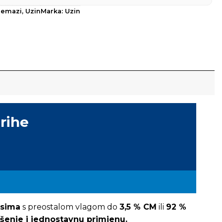
remazi
,
Uzin
Marka:
Uzin
rihe
isima
s preostalom vlagom do
3,5 % CM
ili
92 %
ušenje
i jednostavnu primjenu.