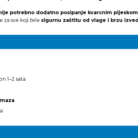
nije potrebno dodatno posipanje kvarcnim pijeskom
 za sve koji žele
sigurnu zaštitu od vlage i brzu izv
n 1–2 sata
emaza
a