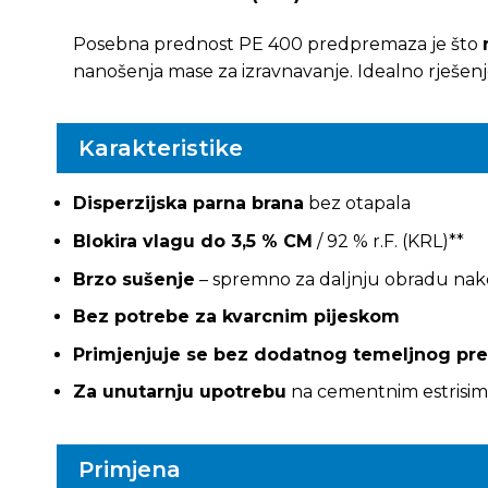
Posebna prednost PE 400 predpremaza je što
nanošenja mase za izravnavanje. Idealno rješenje
Karakteristike
Disperzijska parna brana
bez otapala
Blokira vlagu do 3,5 % CM
/ 92 % r.F. (KRL)**
Brzo sušenje
– spremno za daljnju obradu nako
Bez potrebe za kvarcnim pijeskom
Primjenjuje se bez dodatnog temeljnog pr
Za unutarnju upotrebu
na cementnim estrisim
Primjena