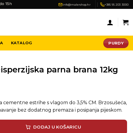
do 15h
info@malershop.hr
+385 95 203 3000
PURDY
JA
KATALOG
sperzijska parna brana 12kg
za cementne estrihe s vlagom do 3,5% CM. Brzosušeća,
navanje bez dodatnog premaza i posipanja pijeskom.
arna brana 12kg količina
DODAJ U KOŠARICU