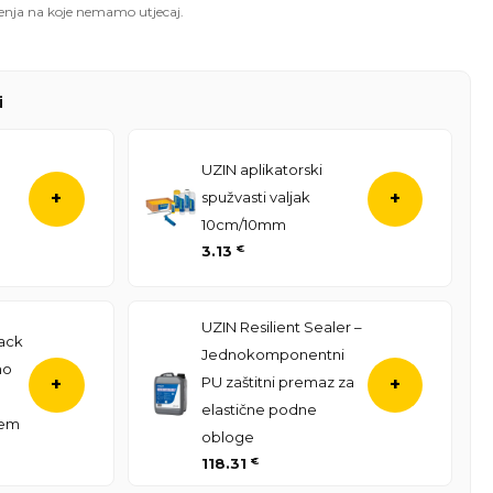
enja na koje nemamo utjecaj.
i
UZIN aplikatorski
spužvasti valjak
+
+
10cm/10mm
3.13
€
UZIN Resilient Sealer –
ack
Jednokomponentni
no
PU zaštitni premaz za
+
+
elastične podne
jem
obloge
118.31
€