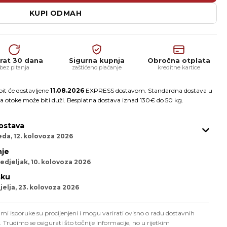
KUPI ODMAH
rat 30 dana
Sigurna kupnja
Obročna otplata
bez pitanja
zaštićeno plaćanje
kreditne kartice
it će dostavljene
11.08.2026
EXPRESS dostavom. Standardna dostava u
a otoke može biti duži. Besplatna dostava iznad 130€ do 50 kg.
ostava
eda, 12. kolovoza 2026
je
edjeljak, 10. kolovoza 2026
sku
elja, 23. kolovoza 2026
mi isporuke su procijenjeni i mogu varirati ovisno o radu dostavnih
. Trudimo se osigurati što točnije informacije, no u rijetkim