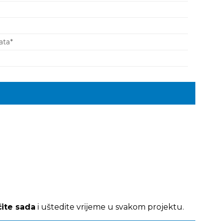
ata*
ite sada
i uštedite vrijeme u svakom projektu.