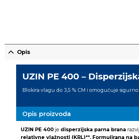
Opis
UZIN PE 400 – Disperzijs
Blokira vlagu do 3,5 % CM i omogućuje sigur
Opis proizvoda
UZIN PE 400
je
disperzijska parna brana
razvi
relativne vlažnosti (KRL)**. Formulirana na b