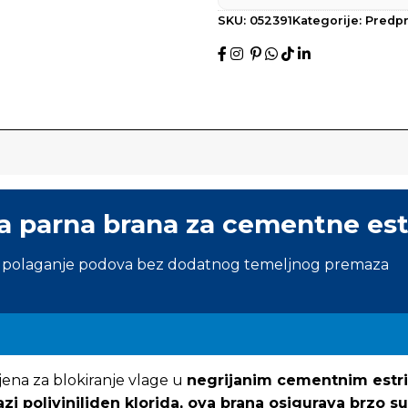
SKU:
052391
Kategorije:
Predp
ka parna brana za cementne est
no polaganje podova bez dodatnog temeljnog premaza
jena za blokiranje vlage u
negrijanim cementnim estr
azi poliviniliden klorida, ova brana osigurava
brzo s