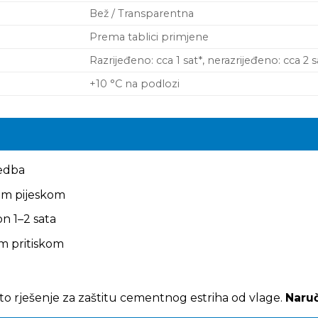
Bež / Transparentna
Prema tablici primjene
Razrijeđeno: cca 1 sat*, nerazrijeđeno: cca 2 s
+10 °C na podlozi
vedba
im pijeskom
n 1–2 sata
im pritiskom
to rješenje za zaštitu cementnog estriha od vlage.
Naruč