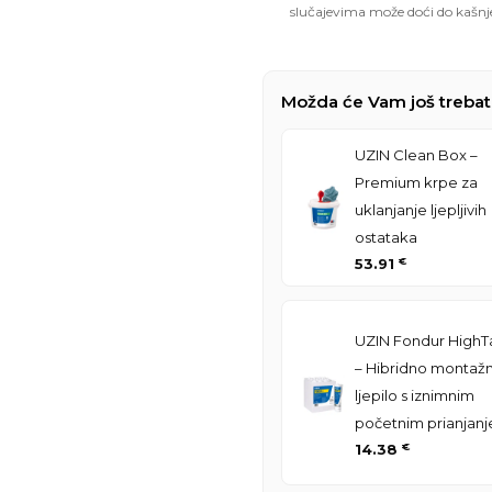
slučajevima može doći do kašnj
Možda će Vam još trebat
UZIN Clean Box –
Premium krpe za
uklanjanje ljepljivih
ostataka
53.91
€
UZIN Fondur HighT
– Hibridno montaž
ljepilo s iznimnim
početnim prianjan
14.38
€