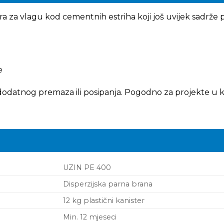
era za vlagu kod cementnih estriha koji još uvijek sadrž
e
odatnog premaza ili posipanja. Pogodno za projekte u ko
UZIN PE 400
Disperzijska parna brana
12 kg plastični kanister
Min. 12 mjeseci