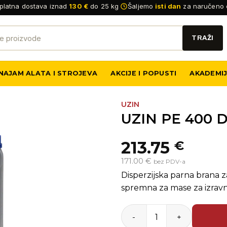
platna dostava iznad
130 €
do 25 kg
Šaljemo
isti dan
za naručeno 
NAJAM ALATA I STROJEVA
AKCIJE I POPUSTI
AKADEMI
UZIN
UZIN PE 400 Di
213.75
€
171.00 €
bez PDV-a
Disperzijska parna brana 
spremna za mase za izrav
UZIN PE 400 Disperzijska p