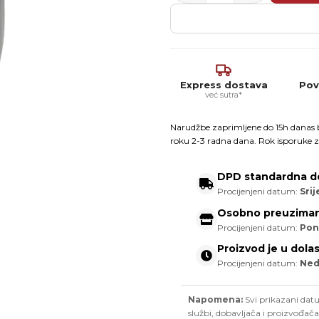
Express dostava
Pov
već sutra*
Narudžbe zaprimljene do 15h danas b
roku 2-3 radna dana. Rok isporuke z
DPD standardna d
Procijenjeni datum:
Srij
Osobno preuziman
Procijenjeni datum:
Pon
Proizvod je u dola
Procijenjeni datum:
Nedj
Napomena:
Svi prikazani datu
službi, dobavljača i proizvođača