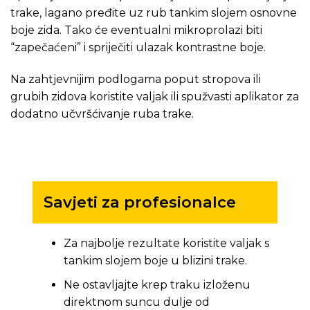
trake, lagano pređite uz rub tankim slojem osnovne
boje zida. Tako će eventualni mikroprolazi biti
“zapečaćeni” i spriječiti ulazak kontrastne boje.
Na zahtjevnijim podlogama poput stropova ili
grubih zidova koristite valjak ili spužvasti aplikator za
dodatno učvršćivanje ruba trake.
Savjeti za profesionalce
Za najbolje rezultate koristite valjak s
tankim slojem boje u blizini trake.
Ne ostavljajte krep traku izloženu
direktnom suncu dulje od