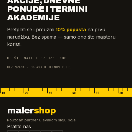
AKCIJE, DNEVNE
PONUDE I TERMINI
AKADEMIJE
Pretplati se i preuzmi
10% popusta
na prvu
narudžbu. Bez spama — samo ono što majstoru
koristi.
UPIŠI EMAIL I PREUZMI KOD
BEZ SPAMA · ODJAVA U JEDNOM KLIKU
10
20
30
40
50
60
maler
shop
Pouzdan partner u svakom sloju boje.
Pratite nas