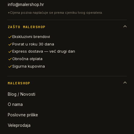
info@malershop.hr
*Cijena poziva naplaćuje se prema cjeniku tvog operatera.
ZAŠTO MALERSHOP
Ekskluzivni brendovi
Povrat u roku 30 dana
Express dostava — već drugi dan
Obročna otplata
Sigurna kupovina
MALERSHOP
Blog / Novosti
O nama
Poslovne prilike
Veleprodaja