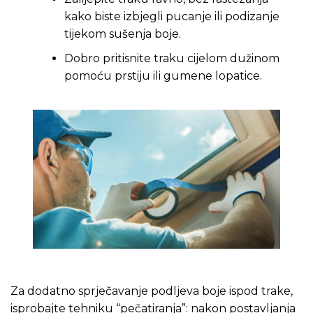
kako biste izbjegli pucanje ili podizanje
tijekom sušenja boje.
Dobro pritisnite traku cijelom dužinom
pomoću prstiju ili gumene lopatice.
Za dodatno sprječavanje podljeva boje ispod trake,
isprobajte tehniku “pečatiranja”: nakon postavljanja