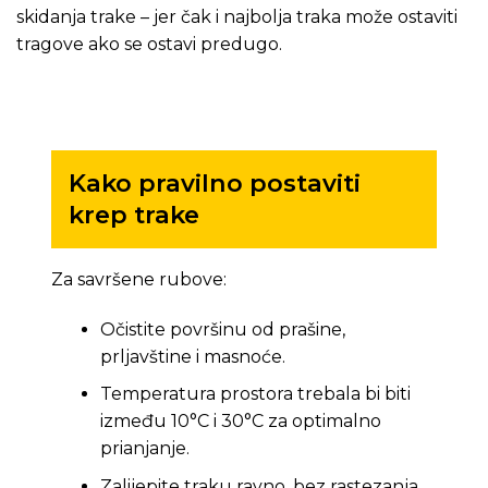
skidanja trake – jer čak i najbolja traka može ostaviti
tragove ako se ostavi predugo.
Kako pravilno postaviti
krep trake
Za savršene rubove:
Očistite površinu od prašine,
prljavštine i masnoće.
Temperatura prostora trebala bi biti
između 10°C i 30°C za optimalno
prianjanje.
Zalijepite traku ravno, bez rastezanja