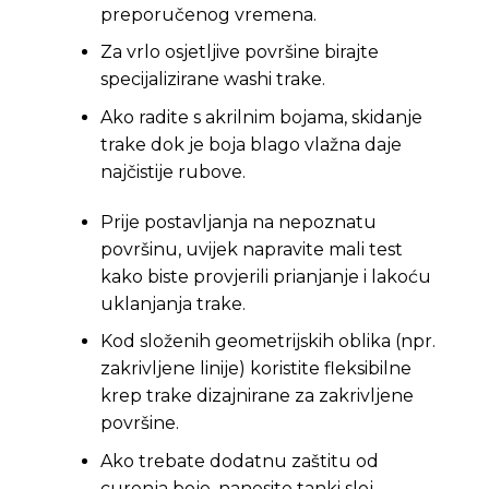
preporučenog vremena.
Za vrlo osjetljive površine birajte
specijalizirane washi trake.
Ako radite s akrilnim bojama, skidanje
trake dok je boja blago vlažna daje
najčistije rubove.
Prije postavljanja na nepoznatu
površinu, uvijek napravite mali test
kako biste provjerili prianjanje i lakoću
uklanjanja trake.
Kod složenih geometrijskih oblika (npr.
zakrivljene linije) koristite fleksibilne
krep trake dizajnirane za zakrivljene
površine.
Ako trebate dodatnu zaštitu od
curenja boje, nanesite tanki sloj