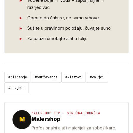
Vodene boje → voda + sapun; uljne →
razrjeđivač
Operite do čahure, ne samo vrhove
Sušite u pravilnom položaju, čuvajte suho
Za pauzu umotajte alat u foliju
#čišćenje
#održavanje
#kistovi
#valjci
#savjeti
MALERSHOP TIM · STRUČNA PODRŠKA
M
Malershop
Profesionalni alat i materijali za soboslikare.