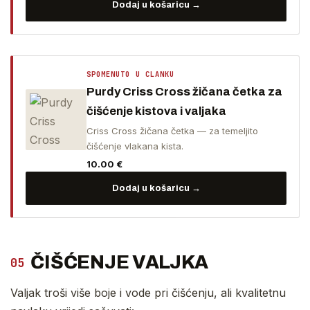
Dodaj u košaricu →
SPOMENUTO U CLANKU
Purdy Criss Cross žičana četka za
čišćenje kistova i valjaka
Criss Cross žičana četka — za temeljito
čišćenje vlakana kista.
10.00
€
Dodaj u košaricu →
ČIŠĆENJE VALJKA
05
Valjak troši više boje i vode pri čišćenju, ali kvalitetnu