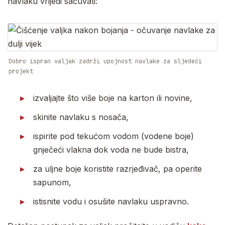
navlaku vrijedi sačuvati:
Dobro ispran valjak zadrži upojnost navlake za sljedeći
projekt
izvaljajte što više boje na karton ili novine,
skinite navlaku s nosača,
ispirite pod tekućom vodom (vodene boje)
gnječeći vlakna dok voda ne bude bistra,
za uljne boje koristite razrjeđivač, pa operite
sapunom,
istisnite vodu i osušite navlaku uspravno.