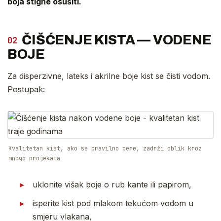
boja stigne osušiti.
ČIŠĆENJE KISTA — VODENE
02
BOJE
Za disperzivne, lateks i akrilne boje kist se čisti vodom.
Postupak:
Kvalitetan kist, ako se pravilno pere, zadrži oblik kroz
mnogo projekata
uklonite višak boje o rub kante ili papirom,
isperite kist pod mlakom tekućom vodom u
smjeru vlakana,