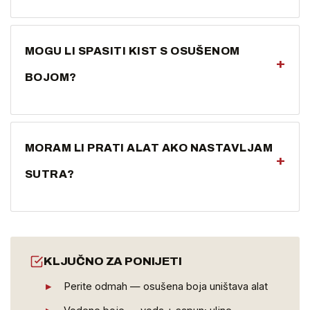
Odgovarajućim razrjeđivačem prema uputama
proizvođača premaza, a zatim sapunom i vodom da se
MOGU LI SPASITI KIST S OSUŠENOM
uklone ostaci razrjeđivača.
+
BOJOM?
Ponekad, namakanjem u odgovarajućem sredstvu, ali
rezultat rijetko bude kao prije. Puno je lakše očistiti alat
MORAM LI PRATI ALAT AKO NASTAVLJAM
odmah nakon rada.
+
SUTRA?
Za kraću pauzu umotajte alat u foliju da boja ne dođe
do zraka. Za dulje stanke ipak ga operite jer se boja u
vlaknima stvrdne.
KLJUČNO ZA PONIJETI
Perite odmah — osušena boja uništava alat