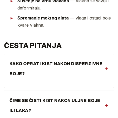
Sušenje na vrhu vlakana
— vlakna se saviju i
deformiraju.
Spremanje mokrog alata
— vlaga i ostaci boje
kvare vlakna.
ČESTA PITANJA
KAKO OPRATI KIST NAKON DISPERZIVNE
+
BOJE?
Mlakom vodom i blagim sapunom, perući do same
čahure dok voda ne bude bistra. Zatim oblikujte vlakna
ČIME SE ČISTI KIST NAKON ULJNE BOJE
i osušite.
+
ILI LAKA?