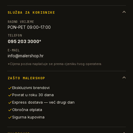
SLUŽBA ZA KORISNIKE
RADNO VRIJEME
PON–PET 09:00–17:00
TELEFON
095 203 3000*
E-MAIL
info@malershop.hr
*Cijena poziva naplaćuje se prema cjeniku tvog operatera.
ZAŠTO MALERSHOP
Ekskluzivni brendovi
Povrat u roku 30 dana
Express dostava — već drugi dan
Obročna otplata
Sigurna kupovina