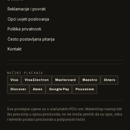
Reklamacije i povrati
Opći uvjeti poslovanja
Politika privatnosti
Često postavljana pitanja
Kontakt
NAČINI PLAĆANJA
Visa
Visa Electron
Mastercard
Maestro
Diners
Discover
Amex
Google Pay
Pouzećem
Sve prodajne cijene su s uračunatim PDV-om. Malershop nastoji biti
što precizniji u opisu proizvoda, no ne može jamčiti da su opis, slika
i tehnički podaci proizvoda u potpunosti točni.