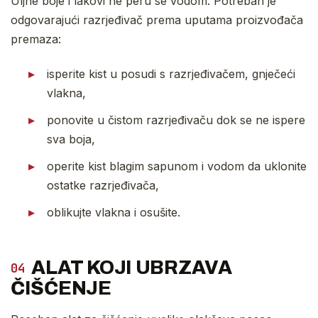
Uljne boje i lakovi ne peru se vodom. Potreban je
odgovarajući razrjeđivač prema uputama proizvođača
premaza:
isperite kist u posudi s razrjeđivačem, gnječeći
vlakna,
ponovite u čistom razrjeđivaču dok se ne ispere
sva boja,
operite kist blagim sapunom i vodom da uklonite
ostatke razrjeđivača,
oblikujte vlakna i osušite.
ALAT KOJI UBRZAVA
04
ČIŠĆENJE