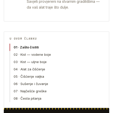
Savjeti provjereni na stvarnim gradilištima —
da vaš alat traje što dulje.
U OVOM ČLANKU
01 · Zašto čistiti
02 · Kist — vodene boje
03 · Kist — uljne boje
04 · Alat za čišćenje
05 · Čišćenje valjka
06 · Sušenje i čuvanje
07 · Najčešće greške
08 · Česta pitanja