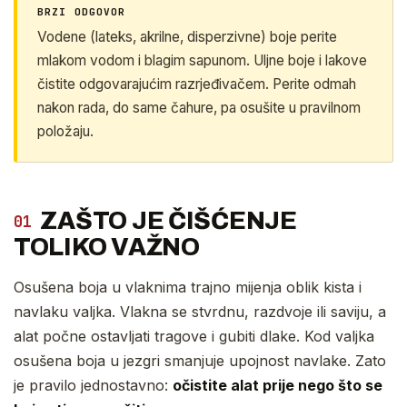
BRZI ODGOVOR
Vodene (lateks, akrilne, disperzivne) boje perite
mlakom vodom i blagim sapunom. Uljne boje i lakove
čistite odgovarajućim razrjeđivačem. Perite odmah
nakon rada, do same čahure, pa osušite u pravilnom
položaju.
ZAŠTO JE ČIŠĆENJE
01
TOLIKO VAŽNO
Osušena boja u vlaknima trajno mijenja oblik kista i
navlaku valjka. Vlakna se stvrdnu, razdvoje ili saviju, a
alat počne ostavljati tragove i gubiti dlake. Kod valjka
osušena boja u jezgri smanjuje upojnost navlake. Zato
je pravilo jednostavno:
očistite alat prije nego što se