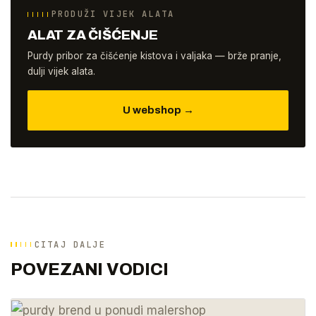
PRODUŽI VIJEK ALATA
ALAT ZA ČIŠĆENJE
Purdy pribor za čišćenje kistova i valjaka — brže pranje,
dulji vijek alata.
U webshop →
CITAJ DALJE
POVEZANI VODICI