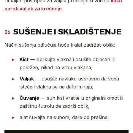
Detaljan postupak za valjak pročitajte u vodiču
kako
oprati valjak za krečenje
.
SUŠENJE I SKLADIŠTENJE
06
Način sušenja odlučuje hoće li alat zadržati oblik:
Kist
— oblikujte vlakna i osušite obješen ili
položen, nikad na vrhu vlakana,
Valjak
— osušite navlaku uspravno da voda
isteče i vlakna se ne deformiraju,
Čuvanje
— suh kist vratite u originalni omot ili
zaštitnu futrolu da zadrži oblik,
alat čuvajte na suhom, dalje od prašine.