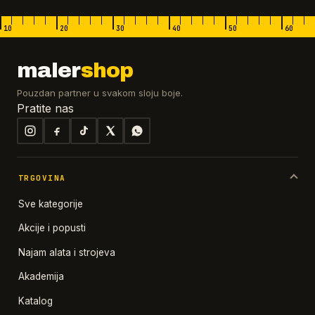
10
20
30
40
50
60
maler
shop
Pouzdan partner u svakom sloju boje.
Pratite nas
TRGOVINA
Sve kategorije
Akcije i popusti
Najam alata i strojeva
Akademija
Katalog