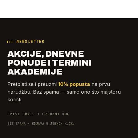
NEWSLETTER
AKCIJE, DNEVNE
PONUDE I TERMINI
AKADEMIJE
Pretplati se i preuzmi
10% popusta
na prvu
narudžbu. Bez spama — samo ono što majstoru
koristi.
UPIŠI EMAIL I PREUZMI KOD
BEZ SPAMA · ODJAVA U JEDNOM KLIKU