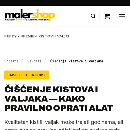
Skip
to
content
PURDY – PREMIUM KISTOVI I VALJCI
Početna
/
Savjeti
/
Čišćenje kistova i valjaka
SAVJETI I TRIKOVI
ČIŠĆENJE KISTOVA I
VALJAKA — KAKO
PRAVILNO OPRATI ALAT
Kvalitetan kist ili valjak može trajati godinama, ali
samo ako se pravilno očisti nakon svakog rada.