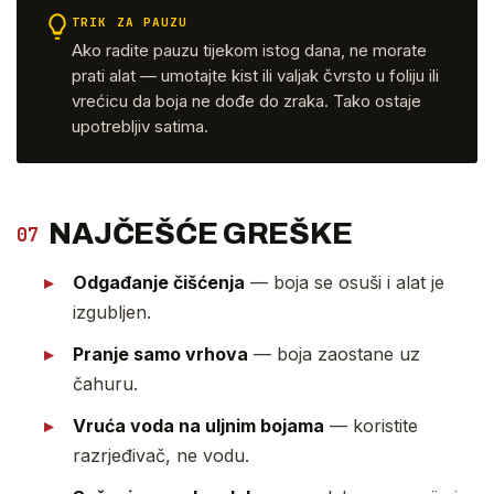
TRIK ZA PAUZU
Ako radite pauzu tijekom istog dana, ne morate
prati alat — umotajte kist ili valjak čvrsto u foliju ili
vrećicu da boja ne dođe do zraka. Tako ostaje
upotrebljiv satima.
NAJČEŠĆE GREŠKE
07
Odgađanje čišćenja
— boja se osuši i alat je
izgubljen.
Pranje samo vrhova
— boja zaostane uz
čahuru.
Vruća voda na uljnim bojama
— koristite
razrjeđivač, ne vodu.