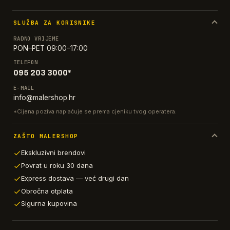
SLUŽBA ZA KORISNIKE
RADNO VRIJEME
PON–PET 09:00–17:00
TELEFON
095 203 3000*
E-MAIL
info@malershop.hr
*Cijena poziva naplaćuje se prema cjeniku tvog operatera.
ZAŠTO MALERSHOP
Ekskluzivni brendovi
Povrat u roku 30 dana
Express dostava — već drugi dan
Obročna otplata
Sigurna kupovina