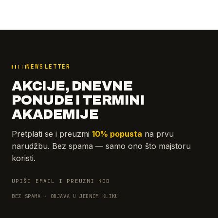
NEWSLETTER
AKCIJE, DNEVNE
PONUDE I TERMINI
AKADEMIJE
Pretplati se i preuzmi
10% popusta
na prvu
narudžbu. Bez spama — samo ono što majstoru
koristi.
UPIŠI EMAIL I PREUZMI KOD
BEZ SPAMA · ODJAVA U JEDNOM KLIKU