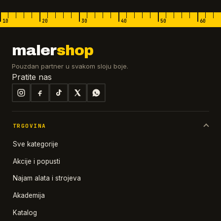
10
20
30
40
50
60
maler
shop
Pouzdan partner u svakom sloju boje.
Pratite nas
TRGOVINA
Sve kategorije
Akcije i popusti
Najam alata i strojeva
Akademija
Katalog