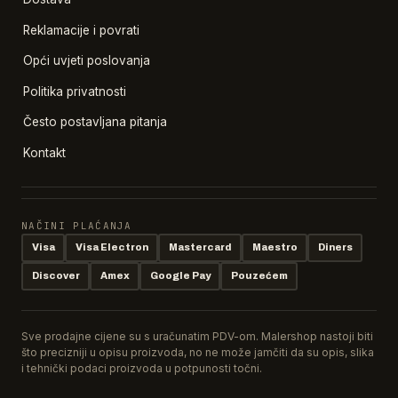
Reklamacije i povrati
Opći uvjeti poslovanja
Politika privatnosti
Često postavljana pitanja
Kontakt
NAČINI PLAĆANJA
Visa
Visa Electron
Mastercard
Maestro
Diners
Discover
Amex
Google Pay
Pouzećem
Sve prodajne cijene su s uračunatim PDV-om. Malershop nastoji biti
što precizniji u opisu proizvoda, no ne može jamčiti da su opis, slika
i tehnički podaci proizvoda u potpunosti točni.