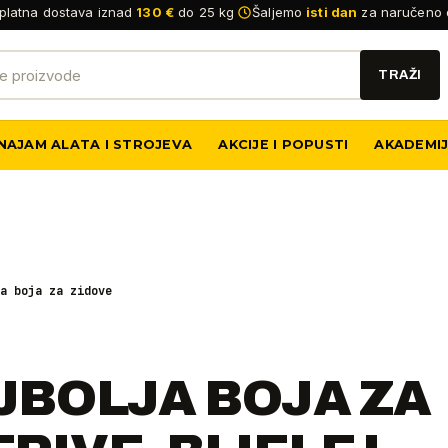
platna dostava iznad
130 €
do 25 kg
Šaljemo
isti dan
za naručeno 
NAJAM ALATA I STROJEVA
AKCIJE I POPUSTI
AKADEMI
a boja za zidove
JBOLJA BOJA ZA