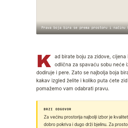
Prava boja bira se prema prostoru i načinu 
K
ad birate boju za zidove, cijena i 
odlična za spavaću sobu neće izd
dodiruje i pere. Zato se najbolja boja bira
kakav izgled želite i koliko puta ćete zi
pomažemo vam odabrati pravu.
BRZI ODGOVOR
Za većinu prostorija najbolji izbor je kvalit
dobro pokriva i dugo drži bjelinu. Za prosto