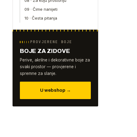
08 · Za koju prostoriju
09 · Čime nanijeti
10 · Česta pitanja
PROVJERENE BOJE
BOJE ZA ZIDOVE
Perive, akrilne i dekorativne boje za
svaki prostor — provjerene i
spremne za slanje.
U webshop →