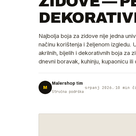
ZIDOVE — PE
DEKORATIV
Najbolja boja za zidove nije jedna un
načinu korištenja i željenom izgledu.
akrilnih, bijelih i dekorativnih boja za
dnevni boravak, kuhinju, kupaonicu ili
Malershop tim
·
·
M
srpanj 2026.
10 min č
Stručna podrška