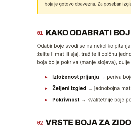
boja je gotovo obavezna. Za poseban izgle
KAKO ODABRATI BOJ
01
Odabir boje svodi se na nekoliko pitanja: 
želite li mat ili sjaj, tražite li običnu j
boja bolje pokriva (manje slojeva), dulje 
Izloženost prljanju
→ periva boja
Željeni izgled
→ jednobojna mat i
Pokrivnost
→ kvalitetnije boje po
VRSTE BOJA ZA ZID
02