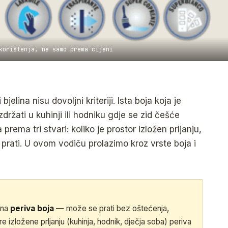
korištenja, ne samo prema cijeni
bjelina nisu dovoljni kriteriji. Ista boja koja je
ržati u kuhinji ili hodniku gdje se zid češće
 prema tri stvari: koliko je prostor izložen prljanju,
d prati. U ovom vodiču prolazimo kroz vrste boja i
etna
periva boja
— može se prati bez oštećenja,
re izložene prljanju (kuhinja, hodnik, dječja soba) periva