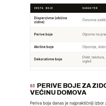
VRSTA BOJE
KARAKTER
Disperzivne (obične
Osnovna zaštita
zidne)
Perive boje
Otporne na pran
Akrilne boje
Otpornije, dobr
Efekt, tekstura
Dekorativne boje
izgled
PERIVE BOJE ZA ZID
03
VEĆINU DOMOVA
Periva boja danas je najpraktičniji izbor 