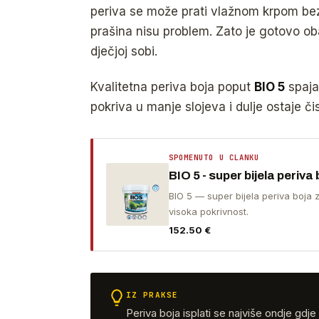
periva se može prati vlažnom krpom bez da 
prašina nisu problem. Zato je gotovo o
dječjoj sobi.
Kvalitetna periva boja poput
BIO 5
spaja 
pokriva u manje slojeva i dulje ostaje čist
SPOMENUTO U CLANKU
BIO 5 - super bijela periva
BIO 5 — super bijela periva boja 
visoka pokrivnost.
152.50
€
IZ PRAKSE
Periva boja isplati se najviše ondje gdje