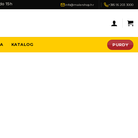
do 15h
info@malershop.hr
+385 95 203 3000
PURDY
JA
KATALOG