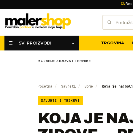
Skip
Bes
to
Pretraži:
content
☰ SVI PROIZVODI
TRGOVINA
BOJANJE ZIDOVA I TEHNIKE
Početna
/
Savjeti
/
Boje
/
Koja je najbolj
SAVJETI I TRIKOVI
KOJA JE NA