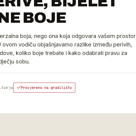
RIVE, BIJELE I
NE BOJE
iverzalna boja, nego ona koja odgovara vašem prostor
 U ovom vodiču objašnjavamo razlike između perivih,
 zidove, koliko boje trebate i kako odabrati pravu za
 dječju sobu.
itanja
Provjereno na gradilištu