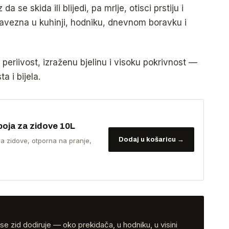
se skida ili blijedi, pa mrlje, otisci prstiju i
bavezna u kuhinji, hodniku, dnevnom boravku i
periivost, izraženu bjelinu i visoku pokrivnost —
a i bijela.
 boja za zidove 10L
Dodaj u košaricu →
za zidove, otporna na pranje,
 se zid dodiruje — oko prekidača, u hodniku, u visini