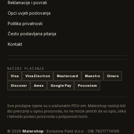
Reklamacije i povrati
Opći uvjeti poslovanja
Politika privatnosti
Često postavljana pitanja
Kontakt
NAČINI PLAĆANJA
Visa
Visa Electron
Mastercard
Maestro
Diners
Discover
Amex
Google Pay
Pouzećem
Sve prodajne cijene su s uračunatim PDV-om. Malershop nastoji biti
što precizniji u opisu proizvoda, no ne može jamčiti da su opis, slika
i tehnički podaci proizvoda u potpunosti točni.
© 2026
Malershop
· Exclusive Paint d.o.o. · OIB 78217774106 ·