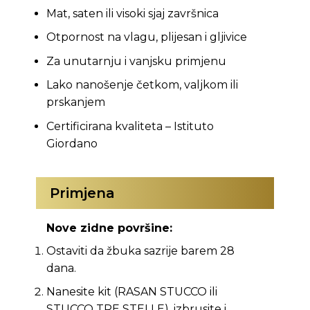
Mat, saten ili visoki sjaj završnica
Otpornost na vlagu, plijesan i gljivice
Za unutarnju i vanjsku primjenu
Lako nanošenje četkom, valjkom ili
prskanjem
Certificirana kvaliteta – Istituto
Giordano
Primjena
Nove zidne površine:
Ostaviti da žbuka sazrije barem 28
dana.
Nanesite kit (RASAN STUCCO ili
STUCCO TRE STELLE), izbrusite i