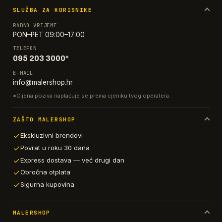
SLUŽBA ZA KORISNIKE
RADNO VRIJEME
PON–PET 09:00–17:00
TELEFON
095 203 3000*
E-MAIL
info@malershop.hr
*Cijena poziva naplaćuje se prema cjeniku tvog operatera.
ZAŠTO MALERSHOP
Ekskluzivni brendovi
Povrat u roku 30 dana
Express dostava — već drugi dan
Obročna otplata
Sigurna kupovina
MALERSHOP