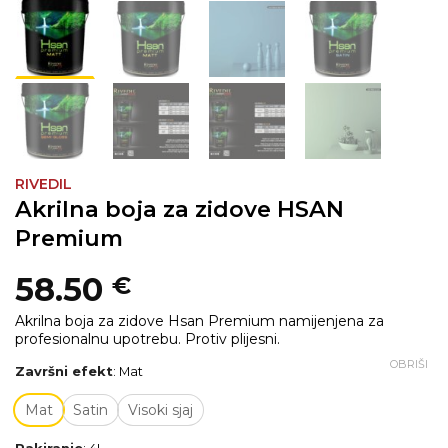
RIVEDIL
Akrilna boja za zidove HSAN
Premium
58.50
€
Akrilna boja za zidove Hsan Premium namijenjena za
profesionalnu upotrebu. Protiv plijesni.
OBRIŠI
Završni efekt
:
Mat
Mat
Satin
Visoki sjaj
Pakiranje
:
4L