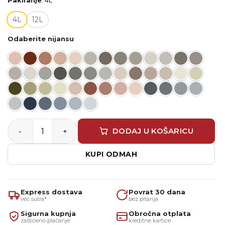
4L
12L
Odaberite nijansu
Akrilna boja za zidove HSAN Premium količina
DODAJ U KOŠARICU
KUPI ODMAH
Express dostava
Povrat 30 dana
već sutra*
bez pitanja
Sigurna kupnja
Obročna otplata
zaštićeno plaćanje
kreditne kartice