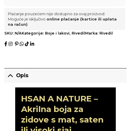
Plaćanje pouzećem nije dostupno za ovaj proizvod.
Moguće je isključivo
online plaćanje (kartice ili uplata
na račun)
.
SKU:
N/A
Kategorije:
Boje i lakovi
,
Rivedil
Marka:
Rivedil
Opis
HSAN A NATURE –
Akrilna boja za
zidove s mat, saten
ili visoki sjaj