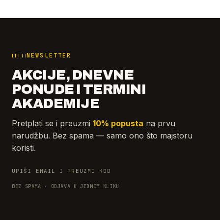
NEWSLETTER
AKCIJE, DNEVNE
PONUDE I TERMINI
AKADEMIJE
Pretplati se i preuzmi
10% popusta
na prvu
narudžbu. Bez spama — samo ono što majstoru
koristi.
UPIŠI EMAIL I PREUZMI KOD
BEZ SPAMA · ODJAVA U JEDNOM KLIKU