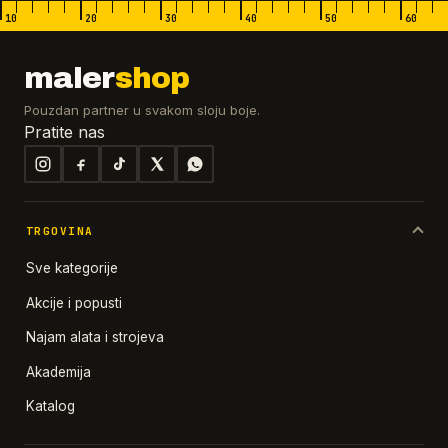
10
20
30
40
50
60
maler
shop
Pouzdan partner u svakom sloju boje.
Pratite nas
TRGOVINA
Sve kategorije
Akcije i popusti
Najam alata i strojeva
Akademija
Katalog