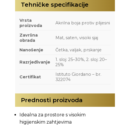
Tehničke specifikacije
Vrsta
Akrilna boja protiv plijesni
proizvoda
Završna
Mat, saten, visoki sjaj
obrada
Nanošenje
Četka, valjak, prskanje
1. sloj: 25–30%, 2. sloj: 20–
Razrjeđivanje
25%
Istituto Giordano – br.
Certifikat
322074
Prednosti proizvoda
Idealna za prostore s visokim
higijenskim zahtjevima