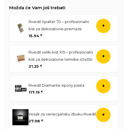
Možda će Vam još trebati
Rivedil Spalter 70 – profesionalni
+
kist za dekorativne premaze
15.94
€
Rivedil veliki kist X15 – profesionalni
+
kist za dekorativne tehnike 40x150
21.25
€
Rivedil Diamante epoxy pasta
+
117.19
€
Vosak za venecijansku žbuku Rivedil
+
27.98
€