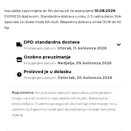
Narudžbe zaprimljene do 15h danas bit će dostavljene
10.08.2026
EXPRESS dostavom. Standardna dostava u roku 2-3 radna dana. Rok
isporuke za otoke može biti duži. Besplatna dostava iznad 130€ do 50
kg.
DPD standardna dostava
Procijenjeni datum:
Utorak, 11. kolovoza 2026
Osobno preuzimanje
Procijenjeni datum:
Nedjelja, 09. kolovoza 2026
Proizvod je u dolasku
Procijenjeni datum:
Četvrtak, 20. kolovoza 2026
Napomena:
Svi prikazani datumi isporuke su procijenjeni i
mogu varirati ovisno o radu dostavnih službi, dobavljača i
proizvođača. Trudimo se osigurati što točnije informacije, no u
rijetkim slučajevima može doći do kašnjenja na koje nemamo
utjecaj.