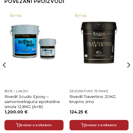
POVEZANI PROIZVODI
BOJE I LAKOVI
DEKORATIVNE TEHNIKE
Rivedil Scudo Epoxy –
Rivedil Travertino 20KG
samonivelirajuća epoksidna
krupno zrno
smola 12,8KG (A+B)
1,200.00
€
124.25
€
DODAJ U KOŠARICU
DODAJ U KOŠARICU