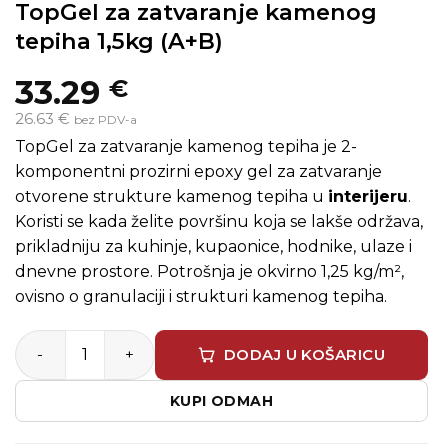
TopGel za zatvaranje kamenog
tepiha 1,5kg (A+B)
33.29
€
26.63 €
bez PDV-a
TopGel za zatvaranje kamenog tepiha je 2-
komponentni prozirni epoxy gel za zatvaranje
otvorene strukture kamenog tepiha u
interijeru
.
Koristi se kada želite površinu koja se lakše održava,
prikladniju za kuhinje, kupaonice, hodnike, ulaze i
dnevne prostore. Potrošnja je okvirno 1,25 kg/m²,
ovisno o granulaciji i strukturi kamenog tepiha.
TopGel za zatvaranje kamenog tepiha 1,5kg (A+B) količi
DODAJ U KOŠARICU
KUPI ODMAH