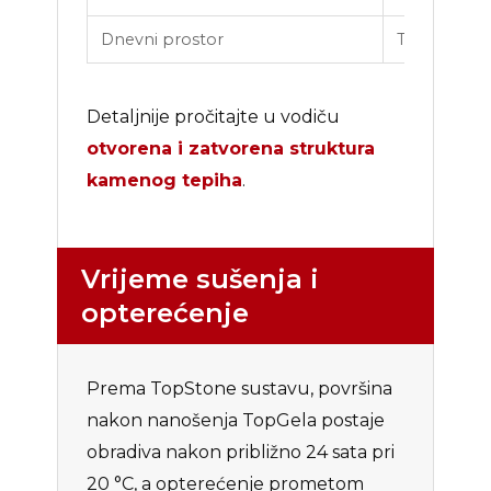
Dnevni prostor
TopGel ako 
Detaljnije pročitajte u vodiču
otvorena i zatvorena struktura
kamenog tepiha
.
Vrijeme sušenja i
opterećenje
Prema TopStone sustavu, površina
nakon nanošenja TopGela postaje
obradiva nakon približno 24 sata pri
20 °C, a opterećenje prometom