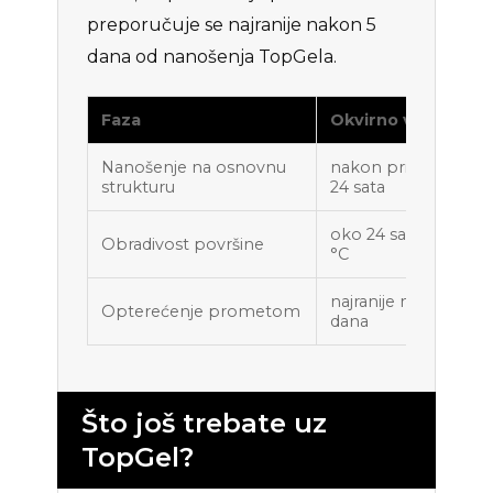
preporučuje se najranije nakon 5
dana od nanošenja TopGela.
Faza
Okvirno vrijeme
Nanošenje na osnovnu
nakon približno
strukturu
24 sata
oko 24 sata pri 20
Obradivost površine
°C
najranije nakon 5
Opterećenje prometom
dana
Što još trebate uz
TopGel?