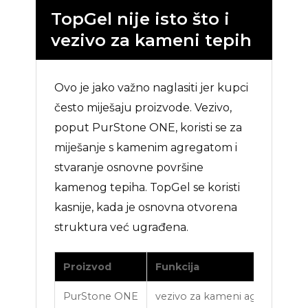
TopGel nije isto što i
vezivo za kameni tepih
Ovo je jako važno naglasiti jer kupci
često miješaju proizvode. Vezivo,
poput PurStone ONE, koristi se za
miješanje s kamenim agregatom i
stvaranje osnovne površine
kamenog tepiha. TopGel se koristi
kasnije, kada je osnovna otvorena
struktura već ugrađena.
Proizvod
Funkcija
K
PurStone ONE
vezivo za kameni agregat
p