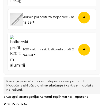
Aluminijski profil za stepenice 2 m
+
15.29
€
K20 – aluminijski balkonski profil 2 m
+
74.68
€
Plaćanje pouzećem nije dostupno za ovaj proizvod.
Moguće je isključivo
online plaćanje (kartice ili uplata
na račun)
.
SKU:
tgel15
Kategorija:
Kameni tepih
Marka:
Topstone