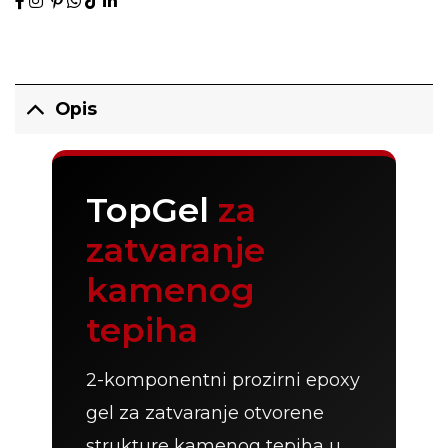
Opis
TopGel
za
zatvaranje
kamenog
tepiha
2-komponentni prozirni epoxy
gel za zatvaranje otvorene
strukture kamenog tepiha u