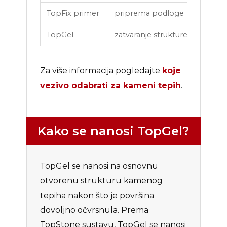
TopFix primer
priprema podloge
p
TopGel
zatvaranje strukture
n
Za više informacija pogledajte
koje
vezivo odabrati za kameni tepih
.
Kako se nanosi TopGel?
TopGel se nanosi na osnovnu
otvorenu strukturu kamenog
tepiha nakon što je površina
dovoljno očvrsnula. Prema
TopStone sustavu, TopGel se nanosi