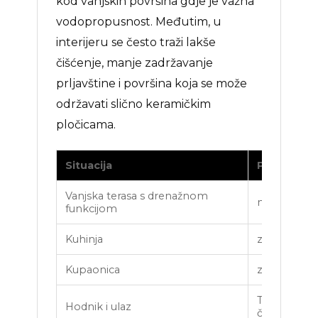
kod vanjskih površina gdje je važna
vodopropusnost. Međutim, u
interijeru se često traži lakše
čišćenje, manje zadržavanje
prljavštine i površina koja se može
održavati slično keramičkim
pločicama.
Situacija
Preporuka
Vanjska terasa s drenažnom
najčešće ot
funkcijom
Kuhinja
zatvaranje 
Kupaonica
zatvorenija 
TopGel može
Hodnik i ulaz
čišćenja