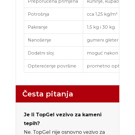
Preporučena primjena
kuhinje, kupaonice, dne
Potrošnja
cca 1,25 kg/m² za frak
Pakiranje
1,5 kg i 30 kg
Nanošenje
gumeni gleter za epo
Dodatni sloj
moguć nakon stvrdnja
Opterećenje površine
prometno opterećenje
Česta pitanja
Je li TopGel vezivo za kameni
tepih?
Ne. TopGel nije osnovno vezivo za