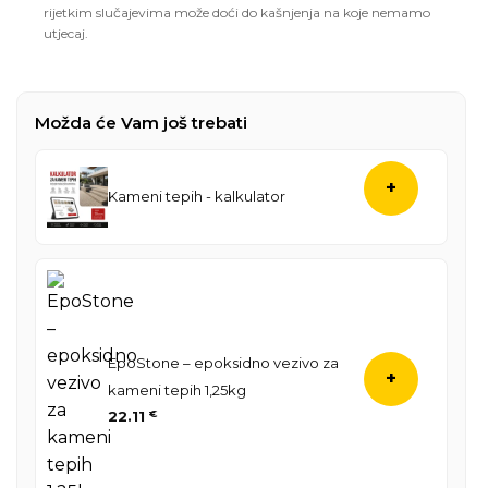
rijetkim slučajevima može doći do kašnjenja na koje nemamo
utjecaj.
Možda će Vam još trebati
+
Kameni tepih - kalkulator
EpoStone – epoksidno vezivo za
+
kameni tepih 1,25kg
22.11
€