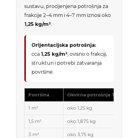
sustavu, procijenjena potrošnja za
frakcije 2–4 mm i 4–7 mm iznosi oko
1,25 kg/m²
.
Orijentacijska potrošnja:
cca
1,25 kg/m²
, ovisno o frakciji,
strukturi i potrebi zatvaranja
površine.
Površina
Okvirna potrošnja TopGel gel
1 m²
oko 1,25 kg
1,5 m²
oko 1,875 kg
3 m²
oko 3,75 kg