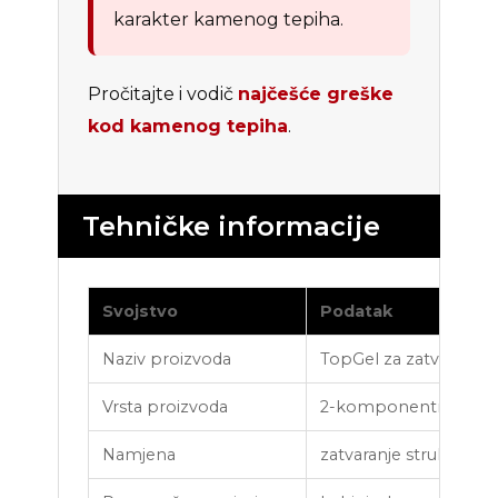
karakter kamenog tepiha.
Pročitajte i vodič
najčešće greške
kod kamenog tepiha
.
Tehničke informacije
Svojstvo
Podatak
Naziv proizvoda
TopGel za zatvaranje
Vrsta proizvoda
2-komponentni specija
Namjena
zatvaranje strukture 