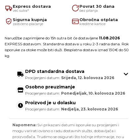
Express dostava
Povrat 30 dana
već sutra*
bez pitanja
Sigurna kupnja
Obročna otplata
zaštićeno plaćanje
kreditne kartice
Narudžbe zaprimljene do 15h sutra bit će dostavljene
11.08.2026
EXPRESS dostavom. Standardna dostava u roku 2-3 radna dana. Rok
isporuke za otoke može biti duži. Besplatna dostava iznad 130€ do 50
kg.
DPD standardna dostava
Procijenjeni datum:
Srijeda, 12. kolovoza 2026
Osobno preuzimanje
Procijenjeni datum:
Ponedjeljak, 10. kolovoza 2026
Proizvod je u dolasku
Procijenjeni datum:
Nedjelja, 23. kolovoza 2026
Napomena:
Svi prikazani datumi isporuke su procijenjeni i
mogu varirati ovisno o radu dostavnih službi, dobavljača i
proizvođača. Trudimo se osigurati što točnije informacije, no u