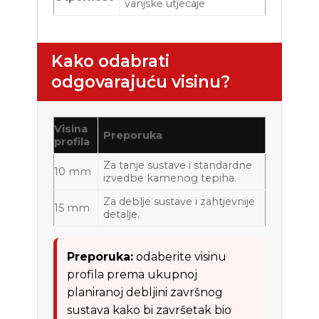
vanjske utjecaje
Kako odabrati
odgovarajuću visinu?
Visina
Preporuka
profila
Za tanje sustave i standardne
10 mm
izvedbe kamenog tepiha.
Za deblje sustave i zahtjevnije
15 mm
detalje.
Preporuka:
odaberite visinu
profila prema ukupnoj
planiranoj debljini završnog
sustava kako bi završetak bio