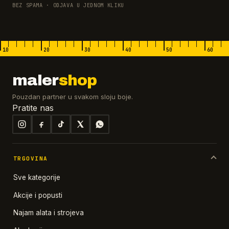
BEZ SPAMA · ODJAVA U JEDNOM KLIKU
10
20
30
40
50
60
maler
shop
Pouzdan partner u svakom sloju boje.
Pratite nas
TRGOVINA
Sve kategorije
Akcije i popusti
Najam alata i strojeva