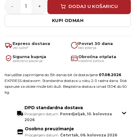
Aluminijski profil za stepenice 2 m količina
DODAJ U KOŠARICU
KUPI ODMAH
Express dostava
Povrat 30 dana
već sutra*
bez pitanja
Sigurna kupnja
Obročna otplata
zaštićeno plaćanje
kreditne kartice
Narudžbe zaprimljene do 15h danas bit će dostavljene
07.08.2026
EXPRESS dostavom. Standardna dostava u roku 2-3 radna dana. Rok
isporuke za otoke može biti duži. Besplatna dostava iznad 130€ do 50
kg.
DPD standardna dostava
Procijenjeni datum:
Ponedjeljak, 10. kolovoza
2026
Osobno preuzimanje
Procijenjeni datum:
Četvrtak, 06. kolovoza 2026