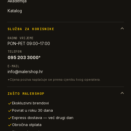
Akademija
Katalog
SLUŽBA ZA KORISNIKE
RADNO VRIJEME
PON–PET 09:00–17:00
TELEFON
095 203 3000*
E-MAIL
info@malershop.hr
*Cijena poziva naplaćuje se prema cjeniku tvog operatera.
ZAŠTO MALERSHOP
Ekskluzivni brendovi
Povrat u roku 30 dana
Express dostava — već drugi dan
Obročna otplata