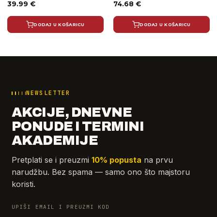
39.99
€
74.68
€
DODAJ U KOŠARICU
DODAJ U KOŠARICU
NEWSLETTER
AKCIJE, DNEVNE
PONUDE I TERMINI
AKADEMIJE
Pretplati se i preuzmi
10% popusta
na prvu
narudžbu. Bez spama — samo ono što majstoru
koristi.
UPIŠI EMAIL I PREUZMI KOD