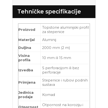
Tehničke specifikacije
Topstone aluminijski profil
Proizvod
za stepenice
Materijal
Aluminij
Duljina
2000 mm (2 m)
Visina
10 mm ili 15 mm
profila
S perforacijom ili bez
Izvedba
perforacije
Stepenice i rubovi podnih
Primjena
sustava
Jedinica
Komad
prodaje
Otpornost na koroziju i
Otpornost