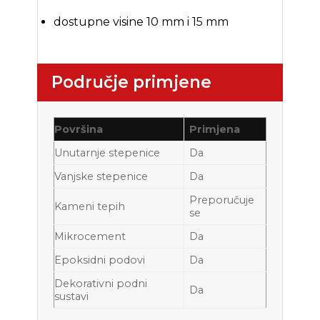
dostupne visine 10 mm i 15 mm
Područje primjene
Površina
Primjena
Unutarnje stepenice
Da
Vanjske stepenice
Da
Preporučuje
Kameni tepih
se
Mikrocement
Da
Epoksidni podovi
Da
Dekorativni podni
Da
sustavi