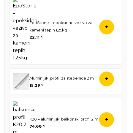
EpoStone – epoksidno vezivo za
+
kameni tepih 1,25kg
22.11
€
Aluminijski profil za stepenice 2 m
+
15.29
€
K20 – aluminijski balkonski profil 2 m
+
74.68
€