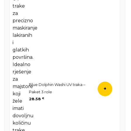
Blue Dolphin Washi UV traka –
+
Paket 3 role
28.58
€