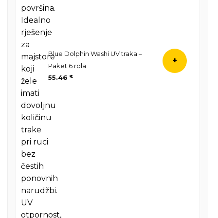
Blue Dolphin Washi UV traka –
+
Paket 6 rola
55.46
€