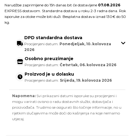
Narudžbe zaprimljene do 15h danas bit će dostavljene
07.08.2026
EXPRESS dostavom. Standardna dostava u roku 2-3 radna dana. Rok
isporuke za otoke može biti duži. Besplatna dostava iznad 130€ do 50
kg.
DPD standardna dostava
Procijenjeni datum:
Ponedjeljak, 10. kolovoza
2026
Osobno preuzimanje
Procijenjeni datum:
Četvrtak, 06. kolovoza 2026
Proizvod je u dolasku
Procijenjeni datum:
Srijeda, 19. kolovoza 2026
Napomena:
Svi prikazani datumi isporuke su procijenjeni i
mogu varirati ovisno o radu dostavnih službi, dobavljača i
proizvođača. Trudimo se osigurati što točnije informacije, no u
rijetkim slučajevima može doći do kašnjenja na koje nemamo
utjecaj.