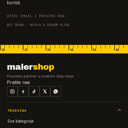
koristi.
UPIŠI EMAIL I PREUZMI KOD
BEZ SPAMA · ODJAVA U JEDNOM KLIKU
10
20
30
40
50
60
maler
shop
Pouzdan partner u svakom sloju boje.
Pratite nas
TRGOVINA
Sve kategorije