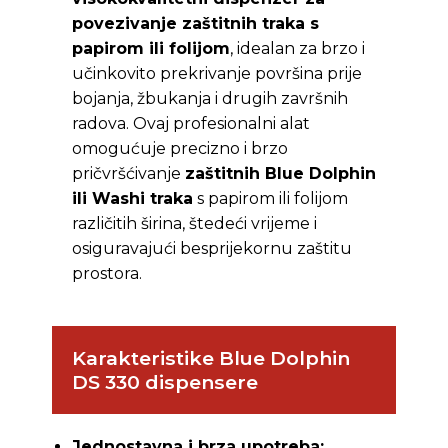
povezivanje zaštitnih traka s
papirom ili folijom
, idealan za brzo i
učinkovito prekrivanje površina prije
bojanja, žbukanja i drugih završnih
radova. Ovaj profesionalni alat
omogućuje precizno i brzo
pričvršćivanje
zaštitnih Blue Dolphin
ili Washi traka
s papirom ili folijom
različitih širina, štedeći vrijeme i
osiguravajući besprijekornu zaštitu
prostora.
Karakteristike Blue Dolphin
DS 330 dispensere
Jednostavna i brza upotreba: