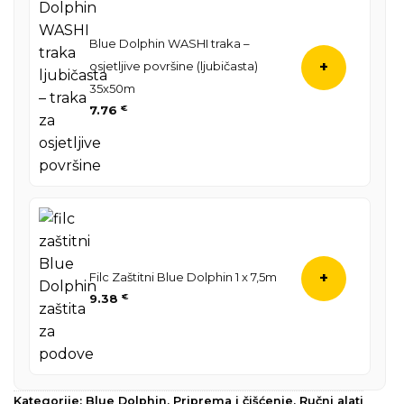
Blue Dolphin WASHI traka –
osjetljive površine (ljubičasta)
+
35x50m
7.76
€
Filc Zaštitni Blue Dolphin 1 x 7,5m
+
9.38
€
Kategorije:
Blue Dolphin
,
Priprema i čišćenje
,
Ručni alati