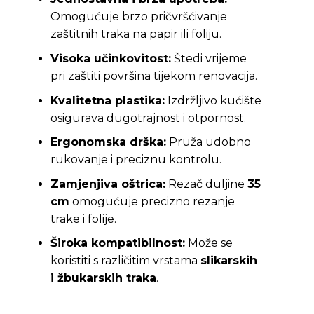
Omogućuje brzo pričvršćivanje
zaštitnih traka na papir ili foliju.
Visoka učinkovitost:
Štedi vrijeme
pri zaštiti površina tijekom renovacija.
Kvalitetna plastika:
Izdržljivo kućište
osigurava dugotrajnost i otpornost.
Ergonomska drška:
Pruža udobno
rukovanje i preciznu kontrolu.
Zamjenjiva oštrica:
Rezač duljine
35
cm
omogućuje precizno rezanje
trake i folije.
Široka kompatibilnost:
Može se
koristiti s različitim vrstama
slikarskih
i žbukarskih traka
.