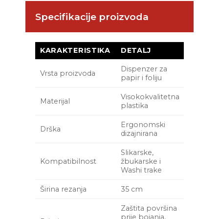
Specifikacije proizvoda
KARAKTERISTIKA
DETALJ
Dispenzer za
Vrsta proizvoda
papir i foliju
Visokokvalitetna
Materijal
plastika
Ergonomski
Drška
dizajnirana
Slikarske,
Kompatibilnost
žbukarske i
Washi trake
Širina rezanja
35 cm
Zaštita površina
prije bojanja,