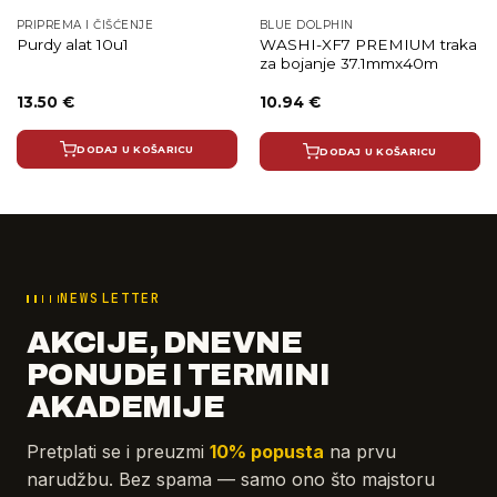
PRIPREMA I ČIŠĆENJE
BLUE DOLPHIN
WASHI-XF7 PREMIUM traka
Purdy alat 10u1
za bojanje 37.1mmx40m
13.50
€
10.94
€
DODAJ U KOŠARICU
DODAJ U KOŠARICU
NEWSLETTER
AKCIJE, DNEVNE
PONUDE I TERMINI
AKADEMIJE
Pretplati se i preuzmi
10% popusta
na prvu
narudžbu. Bez spama — samo ono što majstoru