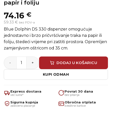
papir i foliju
74.16
€
59.33 €
bez PDV-a
Blue Dolphin DS 330 dispenzer omogućuje
jednostavno i brzo pričvršćivanje traka na papir ili
foliju, štedeći vrijeme pri zaštiti prostora. Opremljen
zamjenjivom oštricom od 35 cm.
Profesionalni masker/dispenzer za papir i foliju količina
DODAJ U KOŠARICU
KUPI ODMAH
Express dostava
Povrat 30 dana
već sutra*
bez pitanja
Sigurna kupnja
Obročna otplata
zaštićeno plaćanje
kreditne kartice