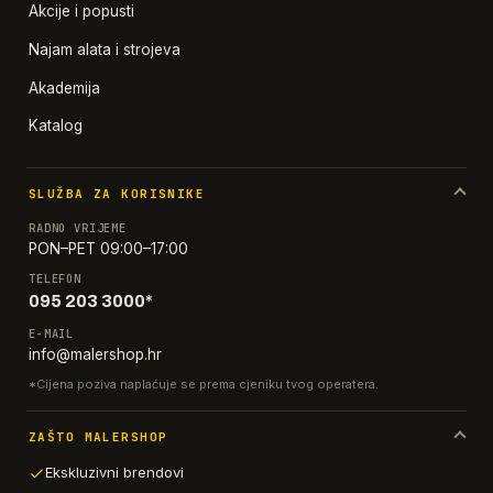
Akcije i popusti
Najam alata i strojeva
Akademija
Katalog
SLUŽBA ZA KORISNIKE
RADNO VRIJEME
PON–PET 09:00–17:00
TELEFON
095 203 3000*
E-MAIL
info@malershop.hr
*Cijena poziva naplaćuje se prema cjeniku tvog operatera.
ZAŠTO MALERSHOP
Ekskluzivni brendovi