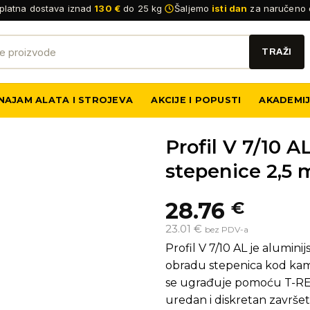
platna dostava iznad
130 €
do 25 kg
Šaljemo
isti dan
za naručeno 
NAJAM ALATA I STROJEVA
AKCIJE I POPUSTI
AKADEMI
Profil V 7/10 AL
stepenice 2,5 
28.76
€
23.01 €
bez PDV-a
Profil V 7/10 AL je alumin
obradu stepenica kod kame
se ugrađuje pomoću T-REX 
uredan i diskretan završet