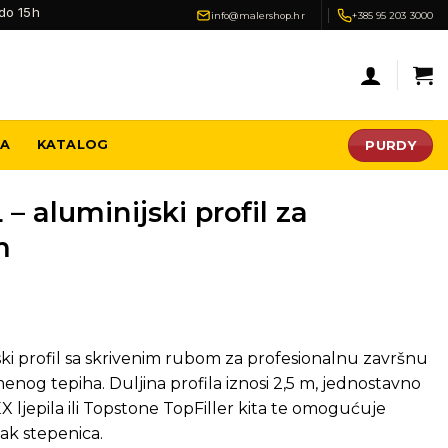
do 15h
info@malershop.hr
+385 95 203 3000
PURDY
JA
KATALOG
 – aluminijski profil za
m
ijski profil sa skrivenim rubom za profesionalnu završnu
nog tepiha. Duljina profila iznosi 2,5 m, jednostavno
ljepila ili Topstone TopFiller kita te omogućuje
ak stepenica.