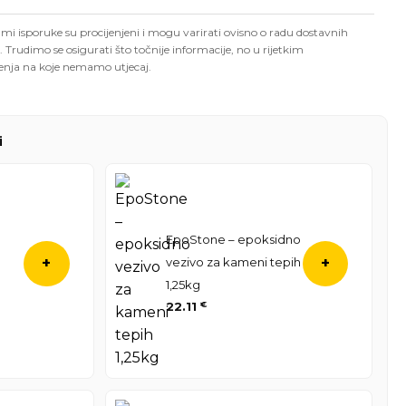
mi isporuke su procijenjeni i mogu varirati ovisno o radu dostavnih
. Trudimo se osigurati što točnije informacije, no u rijetkim
enja na koje nemamo utjecaj.
i
EpoStone – epoksidno
vezivo za kameni tepih
+
+
1,25kg
22.11
€