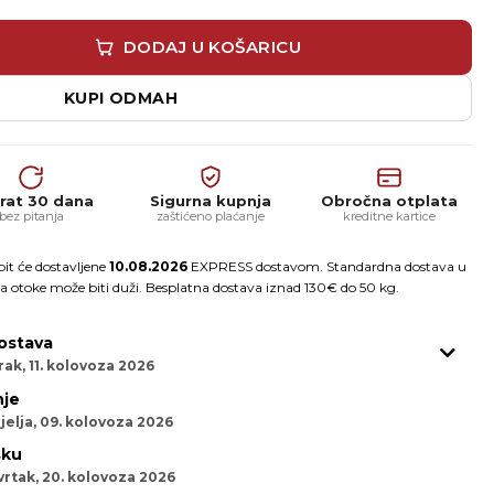
ki profil za stepenice 2,5 m količina
DODAJ U KOŠARICU
KUPI ODMAH
rat 30 dana
Sigurna kupnja
Obročna otplata
bez pitanja
zaštićeno plaćanje
kreditne kartice
it će dostavljene
10.08.2026
EXPRESS dostavom. Standardna dostava u
a otoke može biti duži. Besplatna dostava iznad 130€ do 50 kg.
ostava
ak, 11. kolovoza 2026
je
jelja, 09. kolovoza 2026
sku
vrtak, 20. kolovoza 2026