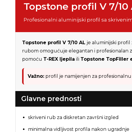
Topstone profil V 7/10 
Profesionalni aluminijski profil sa skriv
Topstone profil V 7/10 AL
je aluminijski prof
rubom omogućuje elegantan i profesionalan zav
pomoću
T-REX ljepila
ili
Topstone TopFiller 
Važno:
profil je namijenjen za profesional
Glavne prednosti
skriveni rub za diskretan završni izgled
minimalna vidljivost profila nakon ugradnje