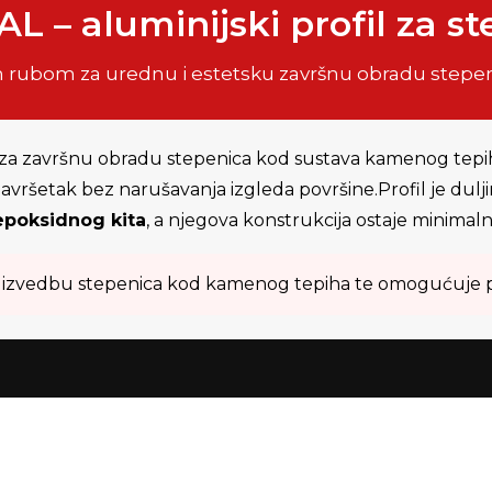
AL – aluminijski profil za s
enim rubom za urednu i estetsku završnu obradu step
il za završnu obradu stepenica kod sustava kamenog tepi
ršetak bez narušavanja izgleda površine.Profil je dulj
epoksidnog kita
, a njegova konstrukcija ostaje minimaln
nu izvedbu stepenica kod kamenog tepiha te omogućuje p