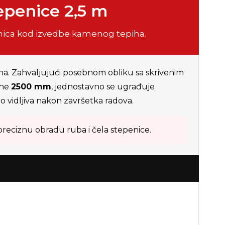
tepenice 2,5 m
enica kod izvedbe kamenog tepiha.
ha. Zahvaljujući posebnom obliku sa skrivenim
ine
2500 mm
, jednostavno se ugrađuje
o vidljiva nakon završetka radova.
reciznu obradu ruba i čela stepenice.