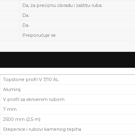
Da, za preciznu obradu i zaštitu ruba.
Da.
Da.
Preporučuje se.
Topstone profil V 7/10 AL
Aluminij
V profil sa skrivenim rubom
7 mm
2500 mm (2,5 m)
Stepenice i rubovi kamenog tepiha