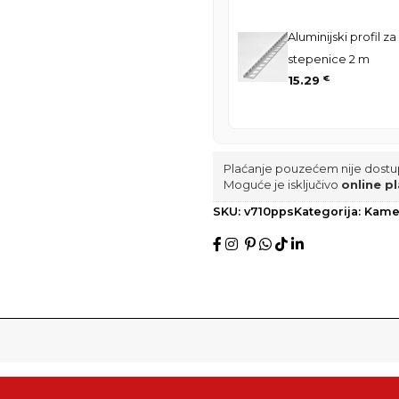
Aluminijski profil za
stepenice 2 m
15.29
€
Plaćanje pouzećem nije dostu
Moguće je isključivo
online pl
SKU:
v710pps
Kategorija:
Kamen