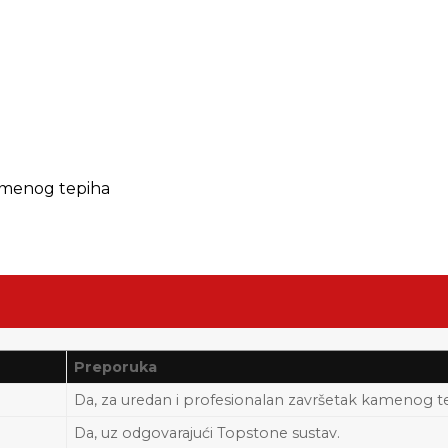
amenog tepiha
Preporuka
Da, za uredan i profesionalan završetak kamenog t
Da, uz odgovarajući Topstone sustav.