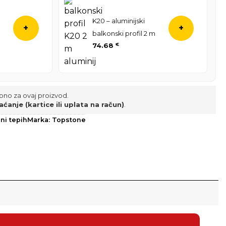
K20 – aluminijski
+
+
balkonski profil 2 m
74.68
€
pno za ovaj proizvod.
aćanje (kartice ili uplata na račun)
.
i tepih
Marka:
Topstone