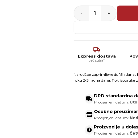
Profil V 7/10 AL – aluminijs
Express dostava
Pov
već sutra*
Narudžbe zaprimljene do 15h danas b
roku 2-3 radna dana. Rok isporuke z
DPD standardna d
Procijenjeni datum:
Utor
Osobno preuziman
Procijenjeni datum:
Ned
Proizvod je u dola
Procijenjeni datum:
Čet