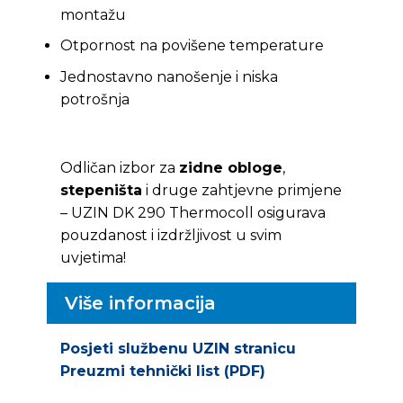
montažu
Otpornost na povišene temperature
Jednostavno nanošenje i niska
potrošnja
Odličan izbor za
zidne obloge
,
stepeništa
i druge zahtjevne primjene
– UZIN DK 290 Thermocoll osigurava
pouzdanost i izdržljivost u svim
uvjetima!
Više informacija
Posjeti službenu UZIN stranicu
Preuzmi tehnički list (PDF)