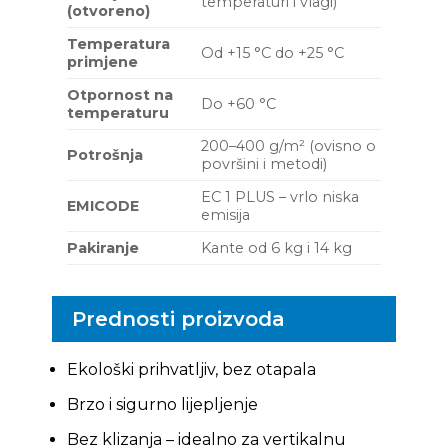
temperaturi i vlagi)
(otvoreno)
Temperatura
Od +15 °C do +25 °C
primjene
Otpornost na
Do +60 °C
temperaturu
200–400 g/m² (ovisno o
Potrošnja
površini i metodi)
EC 1 PLUS – vrlo niska
EMICODE
emisija
Pakiranje
Kante od 6 kg i 14 kg
Prednosti proizvoda
Ekološki prihvatljiv, bez otapala
Brzo i sigurno lijepljenje
Bez klizanja – idealno za vertikalnu