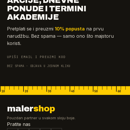
AKCIJE, DNEVNE
PONUDE I TERMINI
AKADEMIJE
Pretplati se i preuzmi
10% popusta
na prvu
narudžbu. Bez spama — samo ono što majstoru
koristi.
UPIŠI EMAIL I PREUZMI KOD
BEZ SPAMA · ODJAVA U JEDNOM KLIKU
10
20
30
40
50
60
maler
shop
Pouzdan partner u svakom sloju boje.
Pratite nas