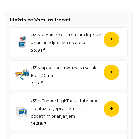
Možda će Vam još trebati
UZIN Clean Box – Premium krpe za
+
uklanjanje ljepljivih ostataka
53.91
€
UZIN aplikatorski spužvasti valjak
+
10cm/10mm
3.13
€
UZIN Fondur HighTack – Hibridno
montažno ljepilo s iznimnim
+
početnim prianjanjem
14.38
€