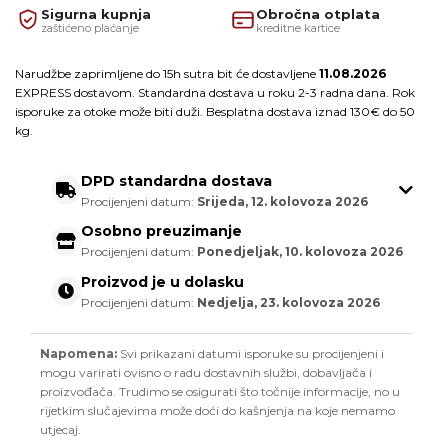
Sigurna kupnja
Obročna otplata
zaštićeno plaćanje
kreditne kartice
Narudžbe zaprimljene do 15h sutra bit će dostavljene
11.08.2026
EXPRESS dostavom. Standardna dostava u roku 2-3 radna dana. Rok
isporuke za otoke može biti duži. Besplatna dostava iznad 130€ do 50
kg.
DPD standardna dostava
Procijenjeni datum:
Srijeda, 12. kolovoza 2026
Osobno preuzimanje
Procijenjeni datum:
Ponedjeljak, 10. kolovoza 2026
Proizvod je u dolasku
Procijenjeni datum:
Nedjelja, 23. kolovoza 2026
Napomena:
Svi prikazani datumi isporuke su procijenjeni i
mogu varirati ovisno o radu dostavnih službi, dobavljača i
proizvođača. Trudimo se osigurati što točnije informacije, no u
rijetkim slučajevima može doći do kašnjenja na koje nemamo
utjecaj.