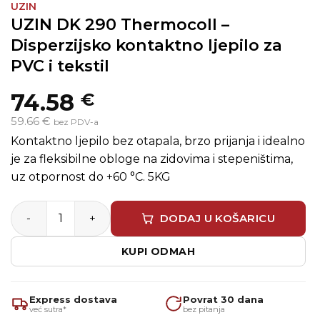
UZIN
UZIN DK 290 Thermocoll –
Disperzijsko kontaktno ljepilo za
PVC i tekstil
74.58
€
59.66 €
bez PDV-a
Kontaktno ljepilo bez otapala, brzo prijanja i idealno
je za fleksibilne obloge na zidovima i stepeništima,
uz otpornost do +60 °C. 5KG
UZIN DK 290 Thermocoll – Disperzijsko kontaktno ljepilo 
DODAJ U KOŠARICU
KUPI ODMAH
Express dostava
Povrat 30 dana
već sutra*
bez pitanja