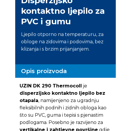
Disperzijsko
kontaktno ljepilo za
PVC i gumu
Ljepilo otporno na temperaturu, za
obloge na zidovima i podovima, bez
klizanja i s brzim prijanjanjem.
Opis proizvoda
UZIN DK 290 Thermocoll
je
disperzijsko kontaktno ljepilo bez
otapala
, namijenjeno za ugradnju
fleksibilnih podnih i zidnih obloga kao
što su PVC, guma i tepisi s pjenastim
podlogama. Posebno je razvijeno za
vertikalne i zahtjevne površine
gdje