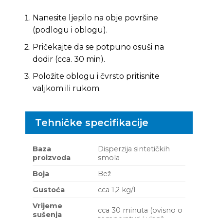
Nanesite ljepilo na obje površine
(podlogu i oblogu).
Pričekajte da se potpuno osuši na
dodir (cca. 30 min).
Položite oblogu i čvrsto pritisnite
valjkom ili rukom.
Tehničke specifikacije
Baza
Disperzija sintetičkih
proizvoda
smola
Boja
Bež
Gustoća
cca 1,2 kg/l
Vrijeme
cca 30 minuta (ovisno o
sušenja