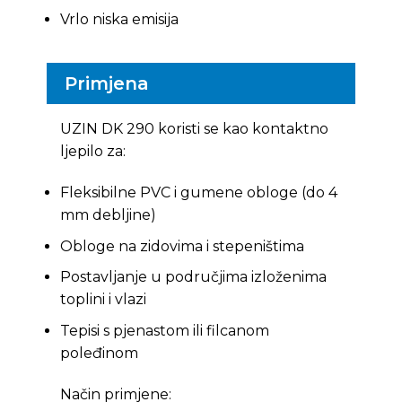
Vrlo niska emisija
Primjena
UZIN DK 290 koristi se kao kontaktno
ljepilo za:
Fleksibilne PVC i gumene obloge (do 4
mm debljine)
Obloge na zidovima i stepeništima
Postavljanje u područjima izloženima
toplini i vlazi
Tepisi s pjenastom ili filcanom
poleđinom
Način primjene: