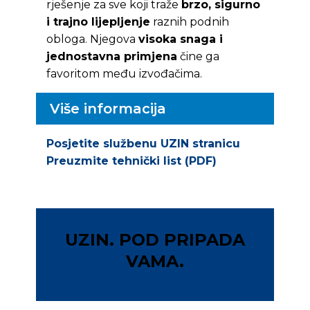
rješenje za sve koji traže
brzo, sigurno
i trajno lijepljenje
raznih podnih
obloga. Njegova
visoka snaga i
jednostavna primjena
čine ga
favoritom među izvođačima.
Više informacija
Posjetite službenu UZIN stranicu
Preuzmite tehnički list (PDF)
UZIN. POD PRIPADA
VAMA.