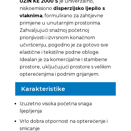
UZIN KE 2000 S
je univerzalno,
niskoemisiono
disperzijsko ljepilo s
vlaknima
, formulirano za zahtjevne
primjene u unutarnjim prostorima.
Zahvaljujući snažnoj početnoj
prionjivosti i izvrsnom konačnom
učvršćenju, pogodno je za gotovo sve
elastične i tekstilne podne obloge.
Idealan je za komercijalne i stambene
prostore, uključujući prostore s velikim
opterećenjima i podnim grijanjem.
Karakteristike
Izuzetno visoka početna snaga
lijepljenja
Vrlo dobra otpornost na opterećenje i
smicanje