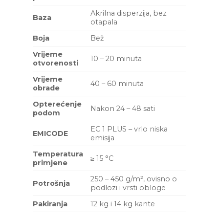
Akrilna disperzija, bez
Baza
otapala
Boja
Bež
Vrijeme
10 – 20 minuta
otvorenosti
Vrijeme
40 – 60 minuta
obrade
Opterećenje
Nakon 24 – 48 sati
podom
EC 1 PLUS – vrlo niska
EMICODE
emisija
Temperatura
≥ 15 °C
primjene
250 – 450 g/m², ovisno o
Potrošnja
podlozi i vrsti obloge
Pakiranja
12 kg i 14 kg kante