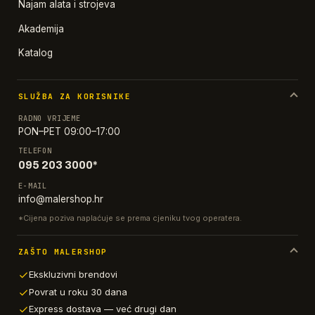
Najam alata i strojeva
Akademija
Katalog
SLUŽBA ZA KORISNIKE
RADNO VRIJEME
PON–PET 09:00–17:00
TELEFON
095 203 3000*
E-MAIL
info@malershop.hr
*Cijena poziva naplaćuje se prema cjeniku tvog operatera.
ZAŠTO MALERSHOP
Ekskluzivni brendovi
Povrat u roku 30 dana
Express dostava — već drugi dan