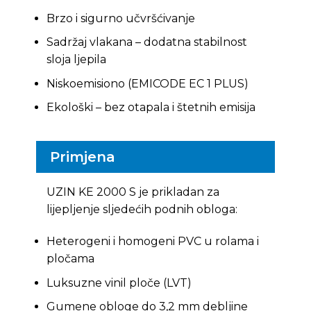
Brzo i sigurno učvršćivanje
Sadržaj vlakana – dodatna stabilnost
sloja ljepila
Niskoemisiono (EMICODE EC 1 PLUS)
Ekološki – bez otapala i štetnih emisija
Primjena
UZIN KE 2000 S je prikladan za
lijepljenje sljedećih podnih obloga:
Heterogeni i homogeni PVC u rolama i
pločama
Luksuzne vinil ploče (LVT)
Gumene obloge do 3,2 mm debljine