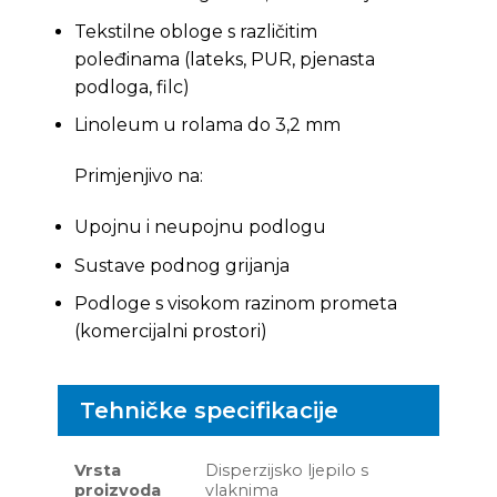
Tekstilne obloge s različitim
poleđinama (lateks, PUR, pjenasta
podloga, filc)
Linoleum u rolama do 3,2 mm
Primjenjivo na:
Upojnu i neupojnu podlogu
Sustave podnog grijanja
Podloge s visokom razinom prometa
(komercijalni prostori)
Tehničke specifikacije
Vrsta
Disperzijsko ljepilo s
proizvoda
vlaknima