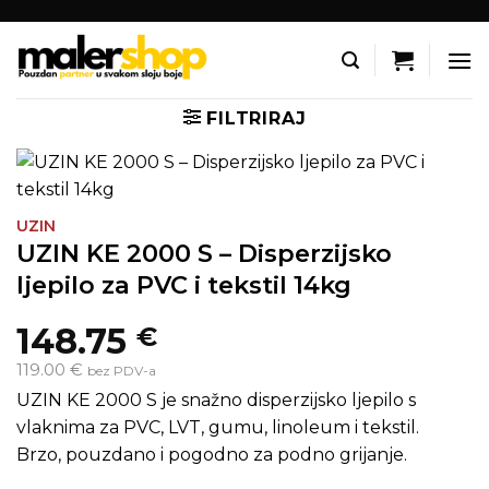
Skip
to
content
FILTRIRAJ
UZIN
UZIN KE 2000 S – Disperzijsko
ljepilo za PVC i tekstil 14kg
148.75
€
119.00 €
bez PDV-a
UZIN KE 2000 S je snažno disperzijsko ljepilo s
vlaknima za PVC, LVT, gumu, linoleum i tekstil.
Brzo, pouzdano i pogodno za podno grijanje.