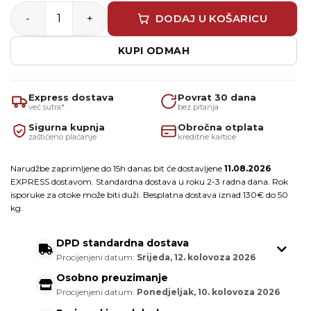
UZIN KE 2000 S – Disperzijsko ljepilo za PVC i tekstil 14k
DODAJ U KOŠARICU
KUPI ODMAH
Express dostava
Povrat 30 dana
već sutra*
bez pitanja
Sigurna kupnja
Obročna otplata
zaštićeno plaćanje
kreditne kartice
Narudžbe zaprimljene do 15h danas bit će dostavljene
11.08.2026
EXPRESS dostavom. Standardna dostava u roku 2-3 radna dana. Rok
isporuke za otoke može biti duži. Besplatna dostava iznad 130€ do 50
kg.
DPD standardna dostava
Procijenjeni datum:
Srijeda, 12. kolovoza 2026
Osobno preuzimanje
Procijenjeni datum:
Ponedjeljak, 10. kolovoza 2026