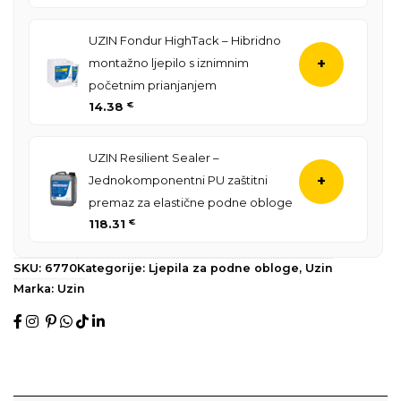
UZIN Fondur HighTack – Hibridno
montažno ljepilo s iznimnim
+
početnim prianjanjem
14.38
€
UZIN Resilient Sealer –
Jednokomponentni PU zaštitni
+
premaz za elastične podne obloge
118.31
€
SKU:
6770
Kategorije:
Ljepila za podne obloge
,
Uzin
Marka:
Uzin