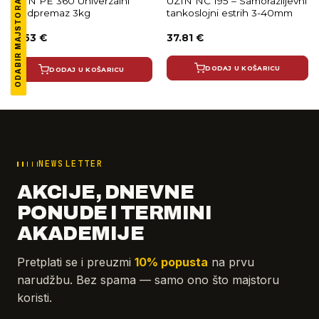
UZIN PE 360 Univerzalni
UZIN NC 195 – Samorazlijevni
ODABIR MAJSTORA
predpremaz 3kg
tankoslojni estrih 3-40mm
21.53
€
37.81
€
DODAJ U KOŠARICU
DODAJ U KOŠARICU
NEWSLETTER
AKCIJE, DNEVNE
PONUDE I TERMINI
AKADEMIJE
Pretplati se i preuzmi
10% popusta
na prvu
narudžbu. Bez spama — samo ono što majstoru
koristi.