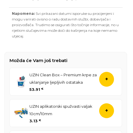
Napomena:
Svi prikazani datumi isporuke su procijenjeni i
mogu varirati ovisno o radu dostavnih službi, dobavljača i
proizvođača. Trudimo se osigurati što točnije informacije, no u
rijetkim slučajevima može doći do kašnjenja na koje nemamo
utjecaj.
Možda će Vam još trebati
UZIN Clean Box – Premium krpe za
+
uklanjanje ljepljivih ostataka
53.91
€
UZIN aplikatorski spužvasti valjak
+
10cm/10mm
3.13
€