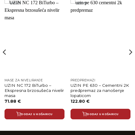
MASE ZA NIVELIRANJE
PREDPREMAZI
UZIN NC 172 BiTurbo –
UZIN PE 630 – Cementni 2K
Ekspresna brzosušeća nivelir
predpremaz za nanošenje
masa
lopaticom
71.88
€
122.80
€
DODAJ U KOŠARICU
DODAJ U KOŠARICU