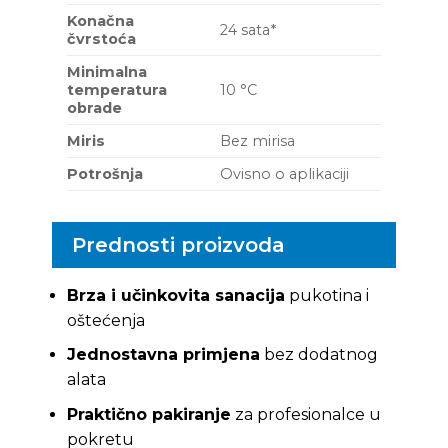
Konačna
24 sata*
čvrstoća
Minimalna
temperatura
10 °C
obrade
Miris
Bez mirisa
Potrošnja
Ovisno o aplikaciji
Prednosti proizvoda
Brza i učinkovita sanacija
pukotina i
oštećenja
Jednostavna primjena
bez dodatnog
alata
Praktično pakiranje
za profesionalce u
pokretu