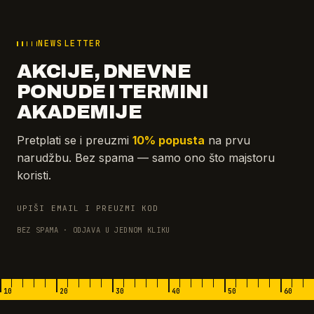
NEWSLETTER
AKCIJE, DNEVNE
PONUDE I TERMINI
AKADEMIJE
Pretplati se i preuzmi
10% popusta
na prvu
narudžbu. Bez spama — samo ono što majstoru
koristi.
UPIŠI EMAIL I PREUZMI KOD
BEZ SPAMA · ODJAVA U JEDNOM KLIKU
10
20
30
40
50
60