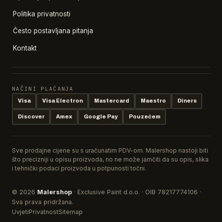
Politika privatnosti
Često postavljana pitanja
Kontakt
NAČINI PLAĆANJA
Visa
Visa Electron
Mastercard
Maestro
Diners
Discover
Amex
Google Pay
Pouzećem
Sve prodajne cijene su s uračunatim PDV-om. Malershop nastoji biti
što precizniji u opisu proizvoda, no ne može jamčiti da su opis, slika
i tehnički podaci proizvoda u potpunosti točni.
© 2026
Malershop
· Exclusive Paint d.o.o. · OIB 78217774106 ·
Sva prava pridržana.
Uvjeti
Privatnost
Sitemap