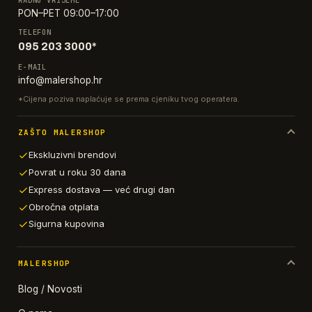
RADNO VRIJEME
PON–PET 09:00–17:00
TELEFON
095 203 3000*
E-MAIL
info@malershop.hr
*Cijena poziva naplaćuje se prema cjeniku tvog operatera.
ZAŠTO MALERSHOP
Ekskluzivni brendovi
Povrat u roku 30 dana
Express dostava — već drugi dan
Obročna otplata
Sigurna kupovina
MALERSHOP
Blog / Novosti