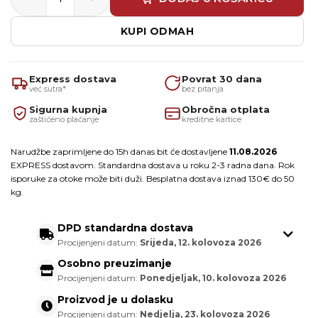
KUPI ODMAH
Express dostava
Povrat 30 dana
već sutra*
bez pitanja
Sigurna kupnja
Obročna otplata
zaštićeno plaćanje
kreditne kartice
Narudžbe zaprimljene do 15h danas bit će dostavljene
11.08.2026
EXPRESS dostavom. Standardna dostava u roku 2-3 radna dana. Rok
isporuke za otoke može biti duži. Besplatna dostava iznad 130€ do 50
kg.
DPD standardna dostava
Procijenjeni datum:
Srijeda, 12. kolovoza 2026
Osobno preuzimanje
Procijenjeni datum:
Ponedjeljak, 10. kolovoza 2026
Proizvod je u dolasku
Procijenjeni datum:
Nedjelja, 23. kolovoza 2026