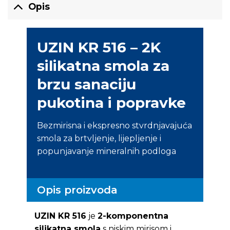
Opis
UZIN KR 516 – 2K
silikatna smola za
brzu sanaciju
pukotina i popravke
Bezmirisna i ekspresno stvrdnjavajuća
smola za brtvljenje, lijepljenje i
popunjavanje mineralnih podloga
Opis proizvoda
UZIN KR 516
je
2-komponentna
silikatna smola
s niskim mirisom i