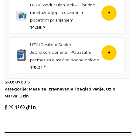
UZIN Fondur HighTack – Hibridno
montažno ljepilo s iznimnim
+
početnim prianjanjem
14.38
€
UZIN Resilient Sealer –
Jednokomponentni PU zaštitni
+
premaz za elastične podne obloge
118.31
€
SKU:
070015
Kategorije:
Mase za izravnavanje i zaglađivanje
,
Uzin
Marka:
Uzin