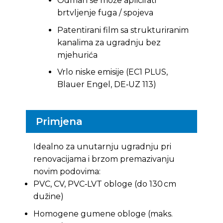
Odmah se može aplicirati
brtvljenje fuga / spojeva
Patentirani film sa strukturiranim
kanalima za ugradnju bez
mjehurića
Vrlo niske emisije (EC1 PLUS,
Blauer Engel, DE‑UZ 113)
Primjena
Idealno za unutarnju ugradnju pri
renovacijama i brzom premazivanju
novim podovima:
PVC, CV, PVC‑LVT obloge (do 130 cm
dužine)
Homogene gumene obloge (maks.