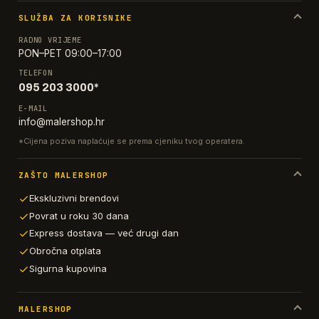
SLUŽBA ZA KORISNIKE
RADNO VRIJEME
PON–PET 09:00–17:00
TELEFON
095 203 3000*
E-MAIL
info@malershop.hr
*Cijena poziva naplaćuje se prema cjeniku tvog operatera.
ZAŠTO MALERSHOP
Ekskluzivni brendovi
Povrat u roku 30 dana
Express dostava — već drugi dan
Obročna otplata
Sigurna kupovina
MALERSHOP