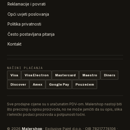
Reklamacije i povrati
Opći uvjeti poslovanja
Politika privatnosti
Često postavljana pitanja
Kontakt
NAČINI PLAĆANJA
Visa
Visa Electron
Mastercard
Maestro
Diners
Discover
Amex
Google Pay
Pouzećem
Sve prodajne cijene su s uračunatim PDV-om. Malershop nastoji biti
što precizniji u opisu proizvoda, no ne može jamčiti da su opis, slika
i tehnički podaci proizvoda u potpunosti točni.
© 2026
Malershop
· Exclusive Paint d.o.o. · OIB 78217774106 ·