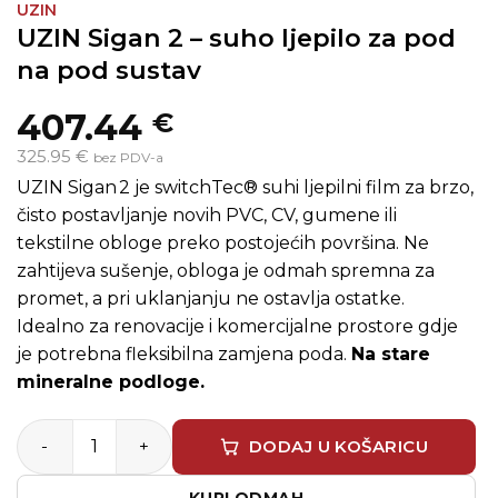
UZIN
UZIN Sigan 2 – suho ljepilo za pod
na pod sustav
407.44
€
325.95 €
bez PDV-a
UZIN Sigan 2 je switchTec® suhi ljepilni film za brzo,
čisto postavljanje novih PVC, CV, gumene ili
tekstilne obloge preko postojećih površina. Ne
zahtijeva sušenje, obloga je odmah spremna za
promet, a pri uklanjanju ne ostavlja ostatke.
Idealno za renovacije i komercijalne prostore gdje
je potrebna fleksibilna zamjena poda.
Na stare
mineralne podloge.
UZIN Sigan 2 – suho ljepilo za pod na pod sustav količin
DODAJ U KOŠARICU
KUPI ODMAH