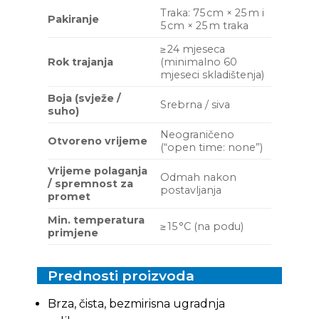
Traka: 75 cm × 25 m i
Pakiranje
5 cm × 25 m traka
≥ 24 mjeseca
Rok trajanja
(minimalno 60
mjeseci skladištenja)
Boja (svježe /
Srebrna / siva
suho)
Neograničeno
Otvoreno vrijeme
(“open time: none”)
Vrijeme polaganja
Odmah nakon
/ spremnost za
postavljanja
promet
Min. temperatura
≥ 15 °C (na podu)
primjene
Prednosti proizvoda
Brza, čista, bezmirisna ugradnja