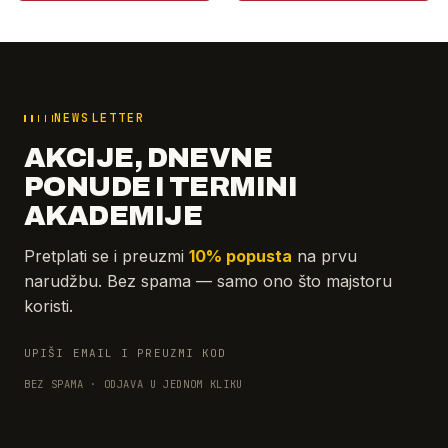
NEWSLETTER
AKCIJE, DNEVNE
PONUDE I TERMINI
AKADEMIJE
Pretplati se i preuzmi
10% popusta
na prvu
narudžbu. Bez spama — samo ono što majstoru
koristi.
UPIŠI EMAIL I PREUZMI KOD
BEZ SPAMA · ODJAVA U JEDNOM KLIKU