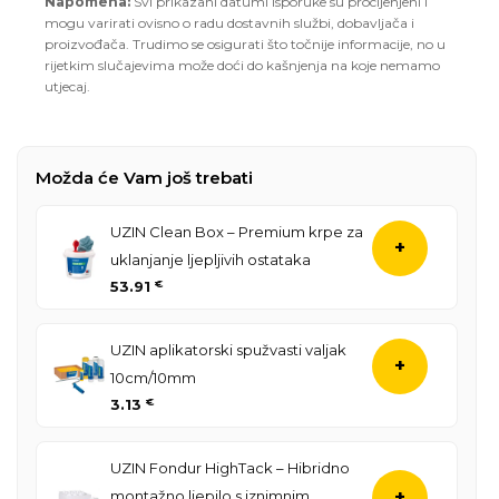
Napomena:
Svi prikazani datumi isporuke su procijenjeni i
mogu varirati ovisno o radu dostavnih službi, dobavljača i
proizvođača. Trudimo se osigurati što točnije informacije, no u
rijetkim slučajevima može doći do kašnjenja na koje nemamo
utjecaj.
Možda će Vam još trebati
UZIN Clean Box – Premium krpe za
+
uklanjanje ljepljivih ostataka
53.91
€
UZIN aplikatorski spužvasti valjak
+
10cm/10mm
3.13
€
UZIN Fondur HighTack – Hibridno
montažno ljepilo s iznimnim
+