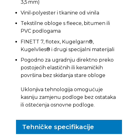
3,5 mm)
Vinil‑polyester i tkanine od vinila
Tekstilne obloge s fleece, bitumen ili
PVC podlogama
FINETT 7, flotex, Kugelgarn®,
Kugelvlies® i drugi specijalni materijali
Pogodno za ugradnju direktno preko
postojećih elastičnih ili keramičkih
površina bez skidanja stare obloge
Uklonjiva tehnologija omogućuje
kasniju zamjenu podloge bez ostataka
ili oštećenja osnovne podloge.
Tehničke specifikacije