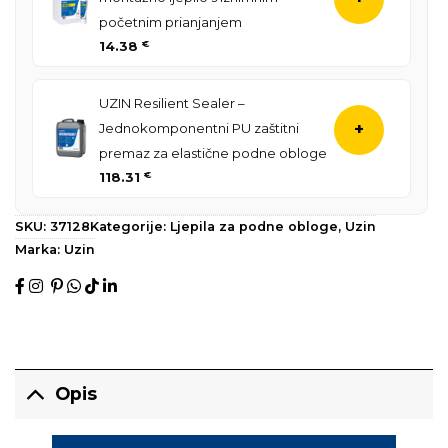
početnim prianjanjem
14.38
€
UZIN Resilient Sealer –
Jednokomponentni PU zaštitni
+
premaz za elastične podne obloge
118.31
€
SKU:
37128
Kategorije:
Ljepila za podne obloge
,
Uzin
Marka:
Uzin
Opis