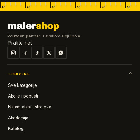
10
20
30
40
50
60
maler
shop
Pouzdan partner u svakom sloju boje.
Pratite nas
TRGOVINA
Sve kategorije
Akcije i popusti
Najam alata i strojeva
Akademija
Katalog