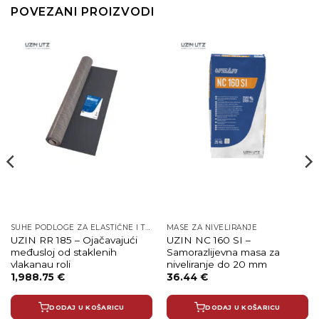
POVEZANI PROIZVODI
SUHE PODLOGE ZA ELASTIČNE I TEKSTILNE OBLOGE
MASE ZA NIVELIRANJE
UZIN RR 185 – Ojačavajući
UZIN NC 160 SI –
međusloj od staklenih
Samorazlijevna masa za
vlakanau roli
niveliranje do 20 mm
1,988.75
€
36.44
€
DODAJ U KOŠARICU
DODAJ U KOŠARICU