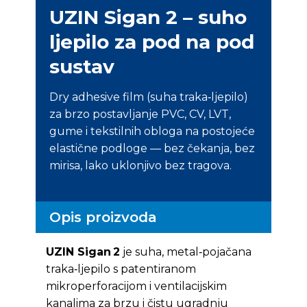
UZIN Sigan 2 – suho
ljepilo za pod na pod
sustav
Dry adhesive film (suha traka‑ljepilo)
za brzo postavljanje PVC, CV, LVT,
gume i tekstilnih obloga na postojeće
elastične podloge — bez čekanja, bez
mirisa, lako uklonjivo bez tragova.
Opis proizvoda
UZIN Sigan 2
je suha, metal‑pojačana
traka‑ljepilo s patentiranom
mikroperforacijom i ventilacijskim
kanalima za brzu i čistu ugradnju