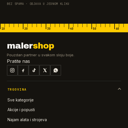
BEZ SPAMA · ODJAVA U JEDNOM KLIKU
10
20
30
40
50
60
maler
shop
Pouzdan partner u svakom sloju boje.
Pratite nas
TRGOVINA
Sve kategorije
Akcije i popusti
Najam alata i strojeva