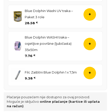
Blue Dolphin Washi UV traka –
+
Paket 3 role
28.58
€
Blue Dolphin WASHI traka –
osjetljive površine (ljubičasta)
+
35x50m
7.76
€
Filc Zaštitni Blue Dolphin 1 x 7,5m
+
9.38
€
Plaćanje pouzećem nije dostupno za ovaj proizvod.
Moguće je isključivo
online plaćanje (kartice ili uplata
na račun)
.