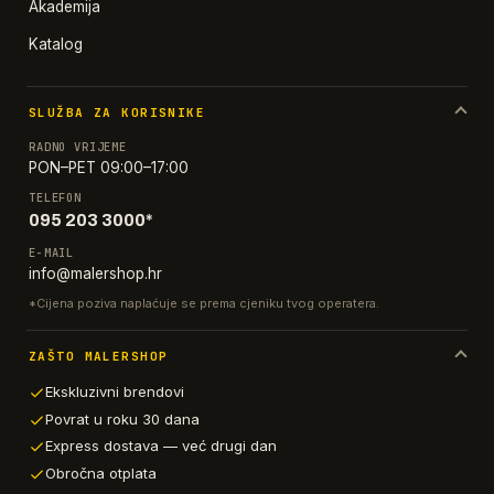
Akademija
Katalog
SLUŽBA ZA KORISNIKE
RADNO VRIJEME
PON–PET 09:00–17:00
TELEFON
095 203 3000*
E-MAIL
info@malershop.hr
*Cijena poziva naplaćuje se prema cjeniku tvog operatera.
ZAŠTO MALERSHOP
Ekskluzivni brendovi
Povrat u roku 30 dana
Express dostava — već drugi dan
Obročna otplata