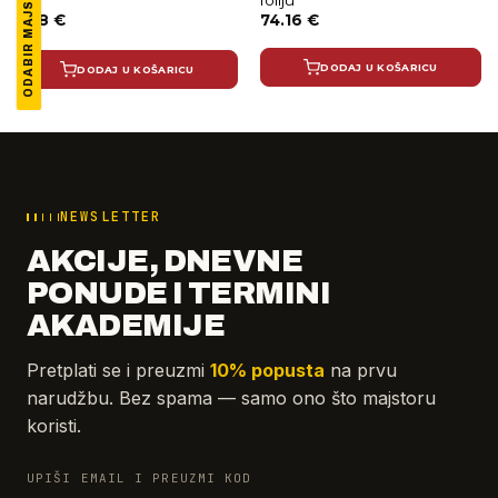
ODABIR MAJSTORA
1.78
€
74.16
€
DODAJ U KOŠARICU
DODAJ U KOŠARICU
NEWSLETTER
AKCIJE, DNEVNE
PONUDE I TERMINI
AKADEMIJE
Pretplati se i preuzmi
10% popusta
na prvu
narudžbu. Bez spama — samo ono što majstoru
koristi.
UPIŠI EMAIL I PREUZMI KOD