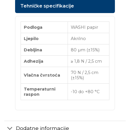
Tehničke specifikacije
Podloga
WASHI papir
Ljepilo
Akrilno
Debljina
80 µm (±15%)
Adhezija
≥ 1,8 N / 2,5 cm
70 N / 2,5 cm
Vlačna čvrstoća
(±15%)
Temperaturni
-10 do +80 °C
raspon
Dodatne informacije