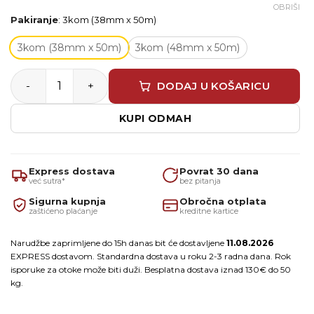
OBRIŠI
Pakiranje
:
3kom (38mm x 50m)
3kom (38mm x 50m)
3kom (48mm x 50m)
Blue Dolphin Washi UV traka – Paket 3 role količina
DODAJ U KOŠARICU
KUPI ODMAH
Express dostava
Povrat 30 dana
već sutra*
bez pitanja
Sigurna kupnja
Obročna otplata
zaštićeno plaćanje
kreditne kartice
Narudžbe zaprimljene do 15h danas bit će dostavljene
11.08.2026
EXPRESS dostavom. Standardna dostava u roku 2-3 radna dana. Rok
isporuke za otoke može biti duži. Besplatna dostava iznad 130€ do 50
kg.