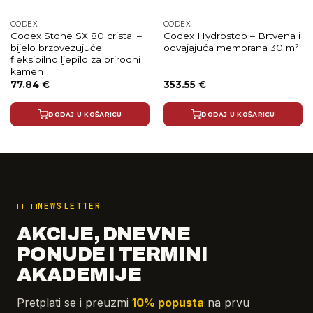
CODEX
CODEX
Codex Stone SX 80 cristal –
Codex Hydrostop – Brtvena i
bijelo brzovezujuće
odvajajuća membrana 30 m²
fleksibilno ljepilo za prirodni
kamen
77.84
€
353.55
€
DODAJ U KOŠARICU
DODAJ U KOŠARICU
NEWSLETTER
AKCIJE, DNEVNE
PONUDE I TERMINI
AKADEMIJE
Pretplati se i preuzmi
10% popusta
na prvu