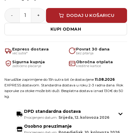
Codex AX 10 – Tekuća hidroizolacija za unutarnje prosto
DODAJ U KOŠARICU
KUPI ODMAH
Express dostava
Povrat 30 dana
već sutra*
bez pitanja
Sigurna kupnja
Obročna otplata
zaštićeno plaćanje
kreditne kartice
Narudžbe zaprimljene do 15h sutra bit će dostavljene
11.08.2026
EXPRESS dostavom. Standardna dostava u roku 2-3 radna dana. Rok
isporuke za otoke može biti duži. Besplatna dostava iznad 130€ do 50
kg.
DPD standardna dostava
Procijenjeni datum:
Srijeda, 12. kolovoza 2026
Osobno preuzimanje
Procijenjeni datum:
Ponedjeljak, 10. kolovoza 2026