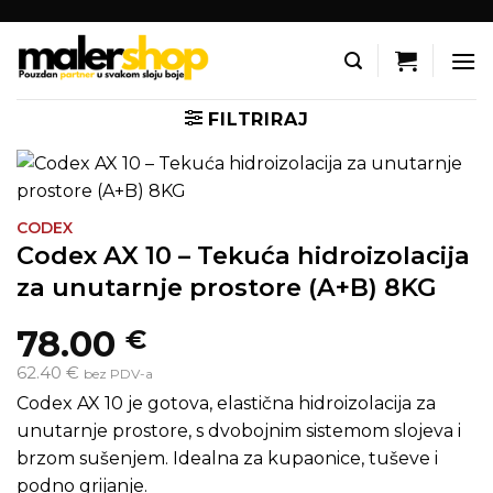
Skip
to
content
FILTRIRAJ
CODEX
Codex AX 10 – Tekuća hidroizolacija
za unutarnje prostore (A+B) 8KG
78.00
€
62.40 €
bez PDV-a
Codex AX 10 je gotova, elastična hidroizolacija za
unutarnje prostore, s dvobojnim sistemom slojeva i
brzom sušenjem. Idealna za kupaonice, tuševe i
podno grijanje.