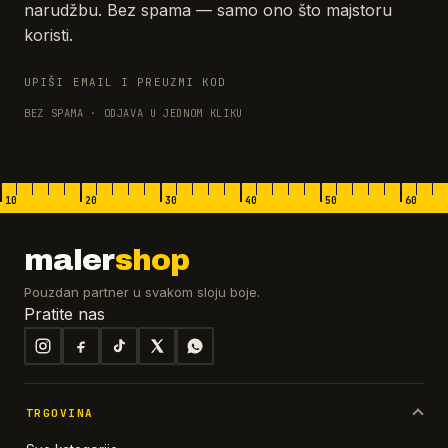
narudžbu. Bez spama — samo ono što majstoru
koristi.
UPIŠI EMAIL I PREUZMI KOD
BEZ SPAMA · ODJAVA U JEDNOM KLIKU
10
20
30
40
50
60
maler
shop
Pouzdan partner u svakom sloju boje.
Pratite nas
TRGOVINA