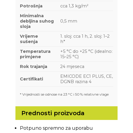
Potrošnja
cca 1,3 kg/m²
Minimalna
debljina suhog
0,5 mm
sloja
Vrijeme
1. sloj: cca 1 h, 2. sloj: 1–2
sušenja
h*
Temperatura
+5 °C do +25 °C (idealno:
primjene
15–25 °C)
Rok trajanja
24 mjeseca
EMICODE EC1 PLUS, CE,
Certifikati
DGNB razina 4
* Vrijednosti se odnose na 23 °C i 50 % relativne vlage
Prednosti proizvoda
Potpuno spremno za uporabu