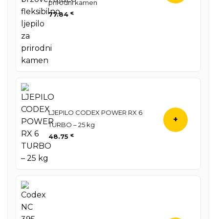
prirodni kamen
77.84
€
LJEPILO CODEX POWER RX 6
+
TURBO – 25 kg
48.75
€