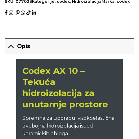
SKU:
077023
Kategorije:
codex
,
Hidroizolacija
Marka:
codex
Opis
Codex AX 10 –
Tekuća
hidroizolacija za
unutarnje prostore
Spremna za uporabu, visokoelastična,
dvobojna hidroizolacija ispod
keramičkih obloga