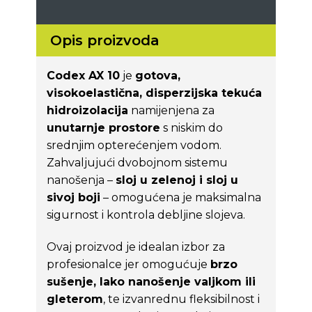
Opis proizvoda
Codex AX 10
je
gotova,
visokoelastična, disperzijska tekuća
hidroizolacija
namijenjena za
unutarnje prostore
s niskim do
srednjim opterećenjem vodom.
Zahvaljujući dvobojnom sistemu
nanošenja –
sloj u zelenoj i sloj u
sivoj boji
– omogućena je maksimalna
sigurnost i kontrola debljine slojeva.
Ovaj proizvod je idealan izbor za
profesionalce jer omogućuje
brzo
sušenje, lako nanošenje valjkom ili
gleterom
, te izvanrednu fleksibilnost i