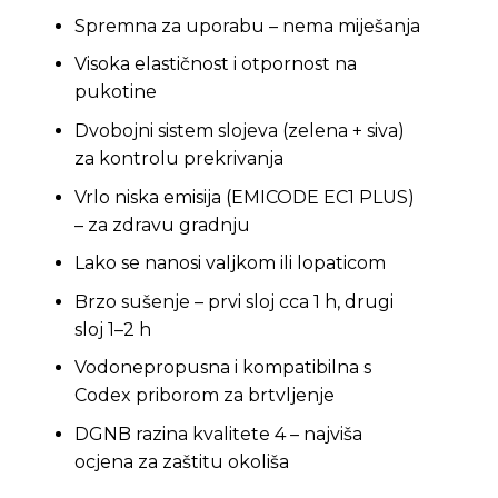
Spremna za uporabu – nema miješanja
Visoka elastičnost i otpornost na
pukotine
Dvobojni sistem slojeva (zelena + siva)
za kontrolu prekrivanja
Vrlo niska emisija (EMICODE EC1 PLUS)
– za zdravu gradnju
Lako se nanosi valjkom ili lopaticom
Brzo sušenje – prvi sloj cca 1 h, drugi
sloj 1–2 h
Vodonepropusna i kompatibilna s
Codex priborom za brtvljenje
DGNB razina kvalitete 4 – najviša
ocjena za zaštitu okoliša