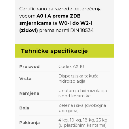
Certificirano za razrede opterećenja
vodom
A0 i A prema ZDB
smjernicama
te
W0-I do W2-I
(zidovi)
prema normi DIN 18534.
Tehničke specifikacije
Proizvod
Codex AX 10
Disperzijska tekuća
Vrsta
hidroizolacija
Unutarnja hidroizolacija
Namjena
ispod keramike
Zelena i siva (dvobojna
Boja
primjena)
4 kg, 10 kg, 18 kg, 25 kg
Pakiranja
(u plastičnim kantama)