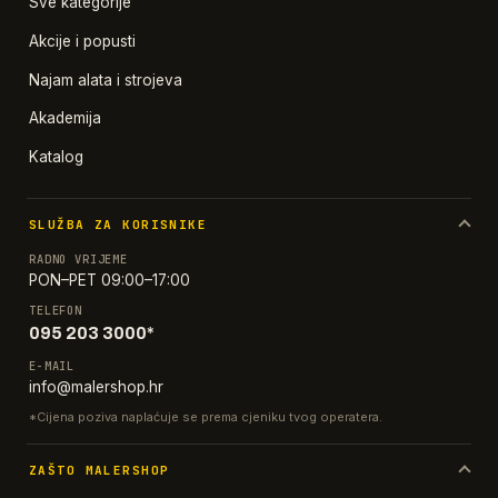
Sve kategorije
Akcije i popusti
Najam alata i strojeva
Akademija
Katalog
SLUŽBA ZA KORISNIKE
RADNO VRIJEME
PON–PET 09:00–17:00
TELEFON
095 203 3000*
E-MAIL
info@malershop.hr
*Cijena poziva naplaćuje se prema cjeniku tvog operatera.
ZAŠTO MALERSHOP