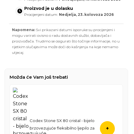
Proizvod je u dolasku
Procijenjeni datum:
Nedjelja, 23. kolovoza 2026
Napomena:
Svi prikazani datumi isporuke su procijenjeni i
mogu varirati ovisno o radu dostavnih službi, dobavljača i
proizvođača. Trudimo se osigurati što točnije informacije, no u
rijetkim slučajevima može doći do kašnjenja na koje nemamo
utjecaj.
Možda će Vam još trebati
Codex Stone SX 80 cristal - bijelo
brzovezujuće fleksibilno ljepilo za
+