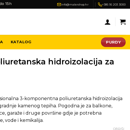
do 15h
info@malershop.hr
+385 95 203 3000
PURDY
JA
KATALOG
liuretanska hidroizolacija za
sionalna 3-komponentna poliuretanska hidroizolacija
ugradnje kamenog tepiha. Pogodna je za balkone,
ce, garaže i druge površine gdje je potrebna
, vode i kemikalija.
OBRIŠI