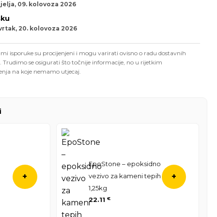
jelja, 09. kolovoza 2026
sku
vrtak, 20. kolovoza 2026
mi isporuke su procijenjeni i mogu varirati ovisno o radu dostavnih
. Trudimo se osigurati što točnije informacije, no u rijetkim
enja na koje nemamo utjecaj.
i
EpoStone – epoksidno
vezivo za kameni tepih
+
+
1,25kg
22.11
€