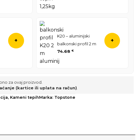
K20 – aluminijski
+
+
balkonski profil 2 m
74.68
€
pno za ovaj proizvod.
aćanje (kartice ili uplata na račun)
.
cija
,
Kameni tepih
Marka:
Topstone