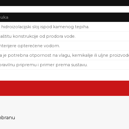
ruka
 hidroizolacijski sloj ispod kamenog tepiha.
zaštitu konstrukcije od prodora vode.
interijere opterećene vodom.
a je potrebna otpornost na vlagu, kemikalije ili uljne proizvod
pravilnu pripremu i primer prema sustavu.
mbranu