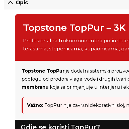
Opis
Topstone TopPur – 3K 
Profesionalna trokomponentna poliuretans
terasama, stepenicama, kupaonicama, gara
Topstone TopPur
je dodatni sistemski proizvo
podlogu od prodora vlage, vode i drugih tvari
membranu
koja se primjenjuje u interijeru i 
Važno:
TopPur nije završni dekorativni sloj,
Gdje se koristi TopPur?