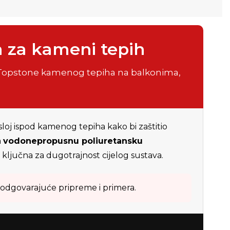
a za kameni tepih
e Topstone kamenog tepiha na balkonima,
 sloj ispod kamenog tepiha kako bi zaštitio
a
vodonepropusnu poliuretansku
 ključna za dugotrajnost cijelog sustava.
n odgovarajuće pripreme i primera.