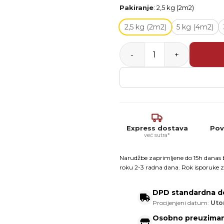
Pakiranje
:
2,5 kg (2m2)
2,5 kg (2m2)
5 kg (4m2)
TopPur – 3K poliuretanska h
Express dostava
Pov
već sutra*
Narudžbe zaprimljene do 15h danas b
roku 2-3 radna dana. Rok isporuke z
DPD standardna d
Procijenjeni datum:
Utor
Osobno preuziman