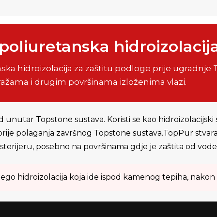
poliuretanska hidroizolacij
ka hidroizolacija za zaštitu podloge prije ugradnj
žama i drugim površinama izloženima vlazi.
d unutar Topstone sustava. Koristi se kao hidroizolacijski
 prije polaganja završnog Topstone sustava.TopPur stvar
eksterijeru, posebno na površinama gdje je zaštita od vode
 nego hidroizolacija koja ide ispod kamenog tepiha, nako