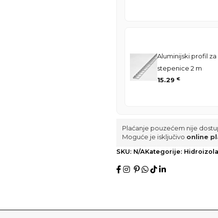
Aluminijski profil za
stepenice 2 m
15.29
€
Plaćanje pouzećem nije dostu
Moguće je isključivo
online pl
SKU:
N/A
Kategorije:
Hidroizola