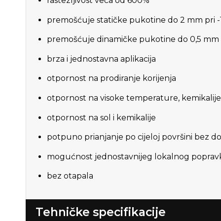
rastezljivost veća od 600%
premošćuje statičke pukotine do 2 mm pri -
premošćuje dinamičke pukotine do 0,5 mm
brza i jednostavna aplikacija
otpornost na prodiranje korijenja
otpornost na visoke temperature, kemikalije
otpornost na sol i kemikalije
potpuno prianjanje po cijeloj površini bez 
mogućnost jednostavnijeg lokalnog poprav
bez otapala
Tehničke specifikacije