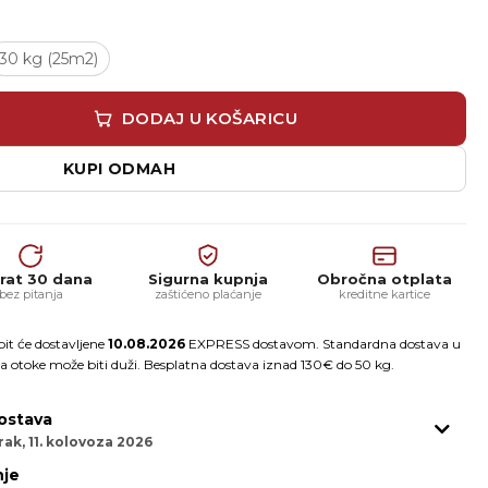
30 kg (25m2)
idroizolacija za kameni tepih količina
DODAJ U KOŠARICU
KUPI ODMAH
rat 30 dana
Sigurna kupnja
Obročna otplata
bez pitanja
zaštićeno plaćanje
kreditne kartice
it će dostavljene
10.08.2026
EXPRESS dostavom. Standardna dostava u
a otoke može biti duži. Besplatna dostava iznad 130€ do 50 kg.
ostava
ak, 11. kolovoza 2026
je