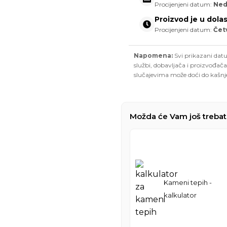
Procijenjeni datum:
Ned
Proizvod je u dola
Procijenjeni datum:
Čet
Napomena:
Svi prikazani datu
službi, dobavljača i proizvođača
slučajevima može doći do kašnj
Možda će Vam još trebat
Kameni tepih -
kalkulator