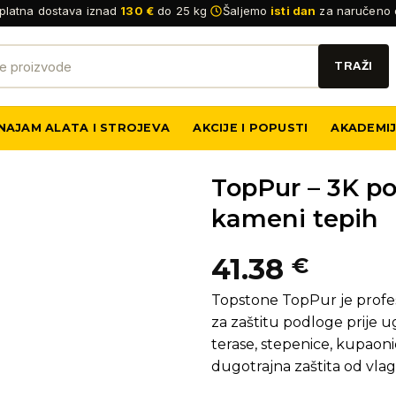
platna dostava iznad
130 €
do 25 kg
Šaljemo
isti dan
za naručeno 
NAJAM ALATA I STROJEVA
AKCIJE I POPUSTI
AKADEMI
TopPur – 3K po
kameni tepih
41.38
€
Topstone TopPur je profe
za zaštitu podloge prije 
terase, stepenice, kupaoni
dugotrajna zaštita od vlage