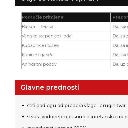
Područje primjene
Prepo
Balkoni i terase
Da, kao
Vanjske stepenice i lođe
Da, za 
Kupaonice i tuševi
Da, za 
Kuhinje i garaže
Da, kad
Anhidritni podovi
Da, uz 
Glavne prednosti
štiti podlogu od prodora vlage i drugih tvari
stvara vodonepropusnu poliuretansku me