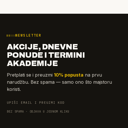
NEWSLETTER
AKCIJE, DNEVNE
PONUDE I TERMINI
AKADEMIJE
Pretplati se i preuzmi
10% popusta
na prvu
narudžbu. Bez spama — samo ono što majstoru
koristi.
UPIŠI EMAIL I PREUZMI KOD
BEZ SPAMA · ODJAVA U JEDNOM KLIKU