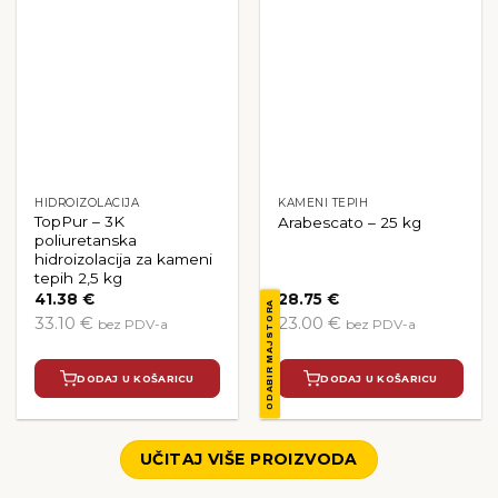
HIDROIZOLACIJA
KAMENI TEPIH
TopPur – 3K
Arabescato – 25 kg
poliuretanska
hidroizolacija za kameni
tepih 2,5 kg
41.38
€
28.75
€
ODABIR MAJSTORA
33.10 €
23.00 €
bez PDV-a
bez PDV-a
DODAJ U KOŠARICU
DODAJ U KOŠARICU
UČITAJ VIŠE PROIZVODA