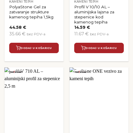
KAMENI TEPIH
KAMENI TEPIH
PolyaStone Gel za
Profil V 10/10 AL –
zatvaranje strukture
aluminijska lajsna za
kamenog tepiha 1,5kg
stepenice kod
kamenog tepiha
44.58
€
14.59
€
35.66 €
11.67 €
bez PDV-a
bez PDV-a
DODAJ U KOŠARICU
DODAJ U KOŠARICU