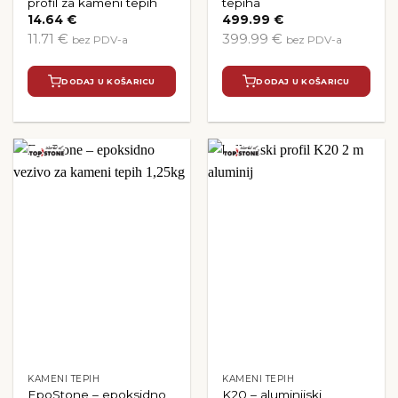
profil za kameni tepih
tepiha
14.64
€
499.99
€
11.71 €
399.99 €
bez PDV-a
bez PDV-a
DODAJ U KOŠARICU
DODAJ U KOŠARICU
KAMENI TEPIH
KAMENI TEPIH
EpoStone – epoksidno
K20 – aluminijski