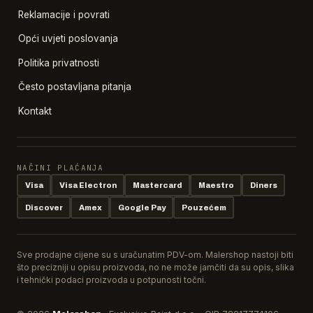
Reklamacije i povrati
Opći uvjeti poslovanja
Politika privatnosti
Često postavljana pitanja
Kontakt
NAČINI PLAĆANJA
Visa
Visa Electron
Mastercard
Maestro
Diners
Discover
Amex
Google Pay
Pouzećem
Sve prodajne cijene su s uračunatim PDV-om. Malershop nastoji biti
što precizniji u opisu proizvoda, no ne može jamčiti da su opis, slika
i tehnički podaci proizvoda u potpunosti točni.