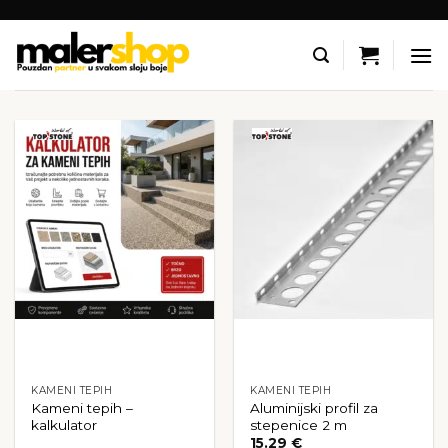
Skip
to
content
KAMENI TEPIH
KAMENI TEPIH
Kameni tepih –
Aluminijski profil za
kalkulator
stepenice 2 m
15.29
€