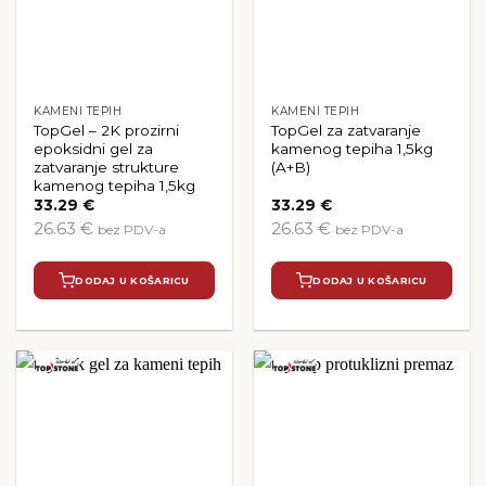
KAMENI TEPIH
KAMENI TEPIH
TopGel – 2K prozirni
TopGel za zatvaranje
epoksidni gel za
kamenog tepiha 1,5kg
zatvaranje strukture
(A+B)
kamenog tepiha 1,5kg
33.29
€
33.29
€
26.63 €
26.63 €
bez PDV-a
bez PDV-a
DODAJ U KOŠARICU
DODAJ U KOŠARICU