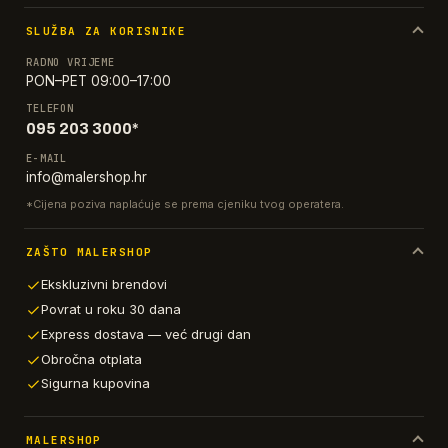
SLUŽBA ZA KORISNIKE
RADNO VRIJEME
PON–PET 09:00–17:00
TELEFON
095 203 3000*
E-MAIL
info@malershop.hr
*Cijena poziva naplaćuje se prema cjeniku tvog operatera.
ZAŠTO MALERSHOP
Ekskluzivni brendovi
Povrat u roku 30 dana
Express dostava — već drugi dan
Obročna otplata
Sigurna kupovina
MALERSHOP