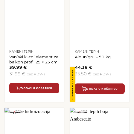
KAMENI TEPIH
KAMENI TEPIH
Vanjski kutni element za
Albunigru – 50 kg
balkon profil 25 × 25 cm
39.99
€
44.38
€
ODABIR MAJSTORA
31.99 €
35.50 €
bez PDV-a
bez PDV-a
DODAJ U KOŠARICU
DODAJ U KOŠARICU