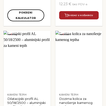
12.23 €
bez PDV-a
POKRENI
DODAJ U KOŠARICU
KALKULATOR
Ovaj
proizvod
ima
više
varijanti.
Opcije
se
mogu
odabrati
na
stranici
proizvoda
KAMENI TEPIH
KAMENI TEPIH
Dilatacijski profil AL
Dozirna kolica za
50/18/2500 – aluminijski
nanošenje kamenog