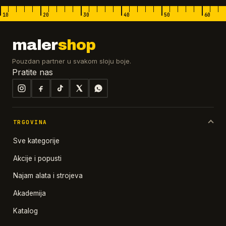
10
20
30
40
50
60
maler
shop
Pouzdan partner u svakom sloju boje.
Pratite nas
TRGOVINA
Sve kategorije
Akcije i popusti
Najam alata i strojeva
Akademija
Katalog