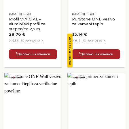
KAMENI TEPIH
KAMENI TEPIH
Profil V 7/10 AL –
PurStone ONE vezivo
aluminijski profil za
za kameni tepih
stepenice 2,5 m
28.76
€
35.14
€
ODABIR MAJSTORA
23.01 €
28.11 €
bez PDV-a
bez PDV-a
DODAJ U KOŠARICU
DODAJ U KOŠARICU