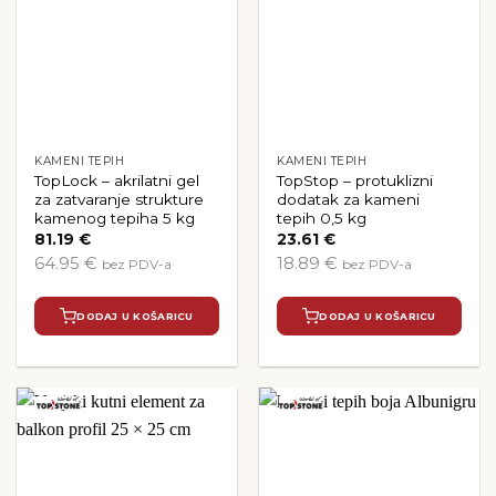
KAMENI TEPIH
KAMENI TEPIH
TopLock – akrilatni gel
TopStop – protuklizni
za zatvaranje strukture
dodatak za kameni
kamenog tepiha 5 kg
tepih 0,5 kg
81.19
€
23.61
€
64.95 €
18.89 €
bez PDV-a
bez PDV-a
DODAJ U KOŠARICU
DODAJ U KOŠARICU