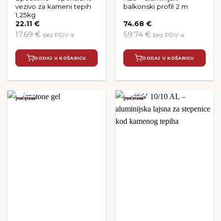
vezivo za kameni tepih
balkonski profil 2 m
1,25kg
22.11
€
74.68
€
17.69 €
59.74 €
bez PDV-a
bez PDV-a
DODAJ U KOŠARICU
DODAJ U KOŠARICU