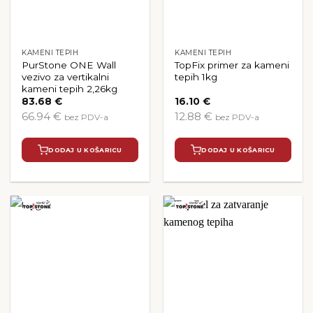
KAMENI TEPIH
KAMENI TEPIH
PurStone ONE Wall
TopFix primer za kameni
vezivo za vertikalni
tepih 1kg
kameni tepih 2,26kg
83.68
€
16.10
€
66.94 €
12.88 €
bez PDV-a
bez PDV-a
DODAJ U KOŠARICU
DODAJ U KOŠARICU