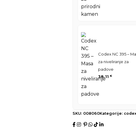
Codex NC 395 – M
za niveliranje za
padove
38.11
€
SKU:
008060
Kategorije:
code