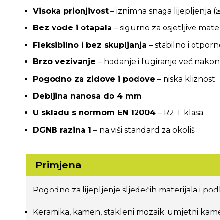
Visoka prionjivost
– iznimna snaga lijepljenja (
Bez vode i otapala
– sigurno za osjetljive mater
Fleksibilno i bez skupljanja
– stabilno i otpor
Brzo vezivanje
– hodanje i fugiranje već nakon 
Pogodno za zidove i podove
– niska kliznost
Debljina nanosa do 4 mm
U skladu s normom EN 12004
– R2 T klasa
DGNB razina 1
– najviši standard za okoliš
Primjena
Pogodno za lijepljenje sljedećih materijala i pod
Keramika, kamen, stakleni mozaik, umjetni kam