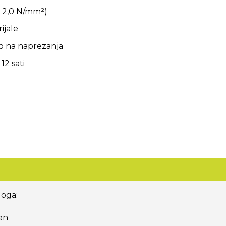
≥ 2,0 N/mm²)
ijale
no na naprezanja
12 sati
loga:
en