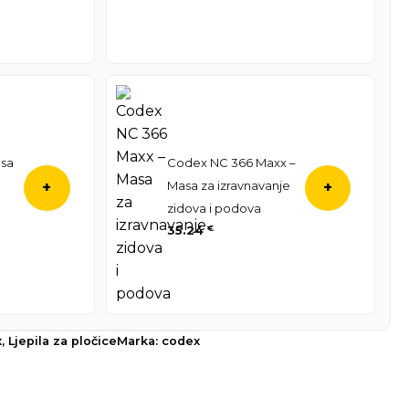
asa
Codex NC 366 Maxx –
Masa za izravnavanje
+
+
zidova i podova
35.24
€
x
,
Ljepila za pločice
Marka:
codex