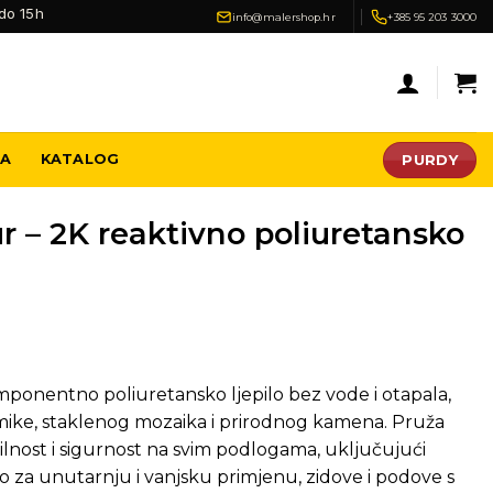
do 15h
info@malershop.hr
+385 95 203 3000
PURDY
JA
KATALOG
r – 2K reaktivno poliuretansko
ponentno poliuretansko ljepilo bez vode i otapala,
ramike, staklenog mozaika i prirodnog kamena. Pruža
bilnost i sigurnost na svim podlogama, uključujući
o za unutarnju i vanjsku primjenu, zidove i podove s