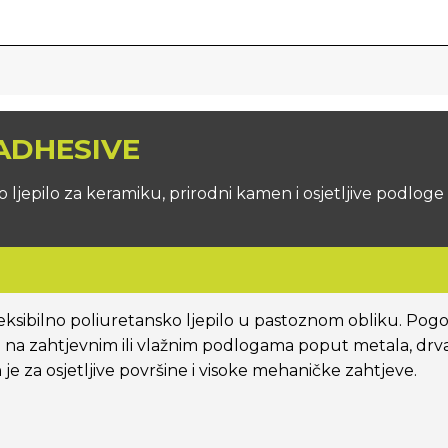
-ADHESIVE
jepilo za keramiku, prirodni kamen i osjetljive podloge –
ksibilno poliuretansko ljepilo u pastoznom obliku. Pogo
na zahtjevnim ili vlažnim podlogama poput metala, drva 
 za osjetljive površine i visoke mehaničke zahtjeve.