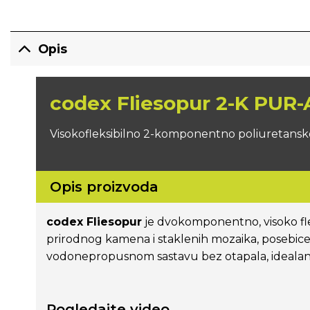
Opis
codex Fliesopur 2-K PUR
Visokofleksibilno 2-komponentno poliuretansko l
Opis proizvoda
codex Fliesopur
je dvokomponentno, visoko fle
prirodnog kamena i staklenih mozaika, posebice 
vodonepropusnom sastavu bez otapala, idealan je
Pogledajte video