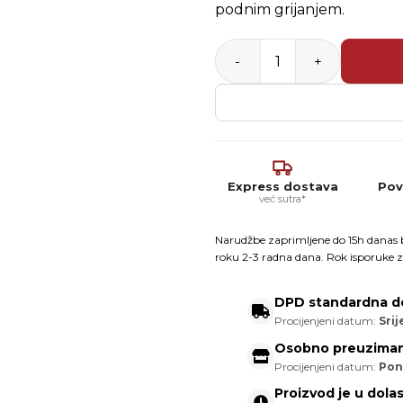
podnim grijanjem.
Codex Fliesopur – 2K reakti
Express dostava
Pov
već sutra*
Narudžbe zaprimljene do 15h danas b
roku 2-3 radna dana. Rok isporuke z
DPD standardna d
Procijenjeni datum:
Srij
Osobno preuziman
Procijenjeni datum:
Pon
Proizvod je u dola