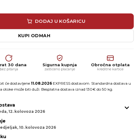
vno poliuretansko ljepilo 4KG. količina
DODAJ U KOŠARICU
KUPI ODMAH
rat 30 dana
Sigurna kupnja
Obročna otplata
bez pitanja
zaštićeno plaćanje
kreditne kartice
it će dostavljene
11.08.2026
EXPRESS dostavom. Standardna dostava u
a otoke može biti duži. Besplatna dostava iznad 130€ do 50 kg.
ostava
eda, 12. kolovoza 2026
je
edjeljak, 10. kolovoza 2026
sku