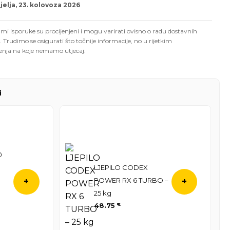
elja, 23. kolovoza 2026
mi isporuke su procijenjeni i mogu varirati ovisno o radu dostavnih
. Trudimo se osigurati što točnije informacije, no u rijetkim
enja na koje nemamo utjecaj.
i
0
LJEPILO CODEX
POWER RX 6 TURBO –
+
+
a
25 kg
48.75
€