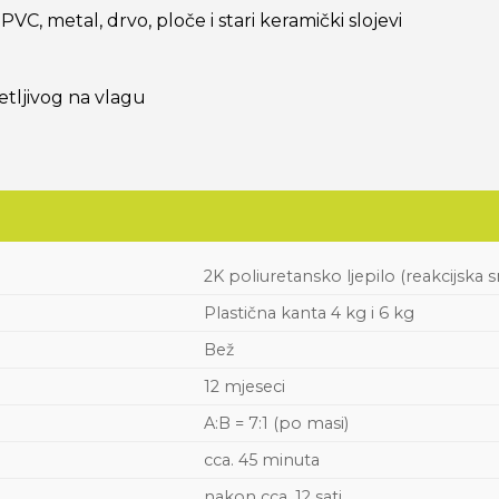
C, metal, drvo, ploče i stari keramički slojevi
tljivog na vlagu
2K poliuretansko ljepilo (reakcijska 
Plastična kanta 4 kg i 6 kg
Bež
12 mjeseci
A:B = 7:1 (po masi)
cca. 45 minuta
nakon cca. 12 sati