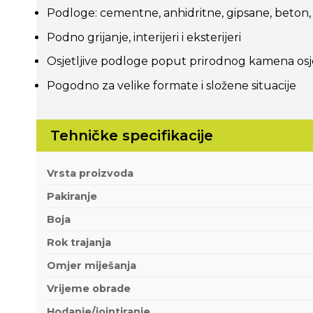
Podloge: cementne, anhidritne, gipsane, beton, PV
Podno grijanje, interijeri i eksterijeri
Osjetljive podloge poput prirodnog kamena osje
Pogodno za velike formate i složene situacije
Tehničke specifikacije
Vrsta proizvoda
Pakiranje
Boja
Rok trajanja
Omjer miješanja
Vrijeme obrade
Hodanje/jointiranje