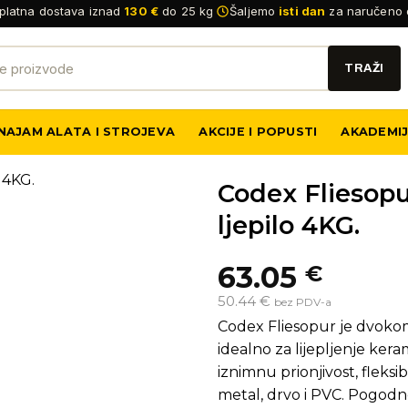
platna dostava iznad
130 €
do 25 kg
Šaljemo
isti dan
za naručeno 
NAJAM ALATA I STROJEVA
AKCIJE I POPUSTI
AKADEMI
Codex Fliesopu
ljepilo 4KG.
63.05
€
50.44 €
bez PDV-a
Codex Fliesopur je dvokom
idealno za lijepljenje ke
iznimnu prionjivost, fleksi
metal, drvo i PVC. Pogodn