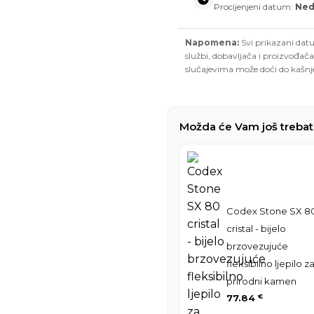
Procijenjeni datum:
Nedj
Napomena:
Svi prikazani datu
službi, dobavljača i proizvođača
slučajevima može doći do kašnj
Možda će Vam još trebat
Codex Stone SX 8
cristal - bijelo
brzovezujuće
fleksibilno ljepilo z
prirodni kamen
77.84
€