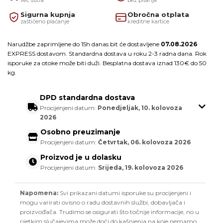
Sigurna kupnja
Obročna otplata
zaštićeno plaćanje
kreditne kartice
Narudžbe zaprimljene do 15h danas bit će dostavljene
07.08.2026
EXPRESS dostavom. Standardna dostava u roku 2-3 radna dana. Rok
isporuke za otoke može biti duži. Besplatna dostava iznad 130€ do 50
kg.
DPD standardna dostava
Procijenjeni datum:
Ponedjeljak, 10. kolovoza
2026
Osobno preuzimanje
Procijenjeni datum:
Četvrtak, 06. kolovoza 2026
Proizvod je u dolasku
Procijenjeni datum:
Srijeda, 19. kolovoza 2026
Napomena:
Svi prikazani datumi isporuke su procijenjeni i
mogu varirati ovisno o radu dostavnih službi, dobavljača i
proizvođača. Trudimo se osigurati što točnije informacije, no u
rijetkim slučajevima može doći do kašnjenja na koje nemamo