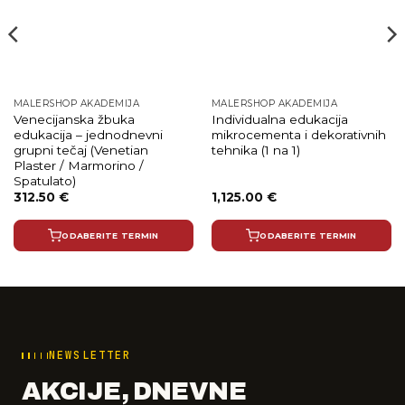
MALERSHOP AKADEMIJA
MALERSHOP AKADEMIJA
Venecijanska žbuka
Individualna edukacija
edukacija – jednodnevni
mikrocementa i dekorativnih
grupni tečaj (Venetian
tehnika (1 na 1)
Plaster / Marmorino /
Spatulato)
312.50
€
1,125.00
€
ODABERITE TERMIN
ODABERITE TERMIN
NEWSLETTER
AKCIJE, DNEVNE