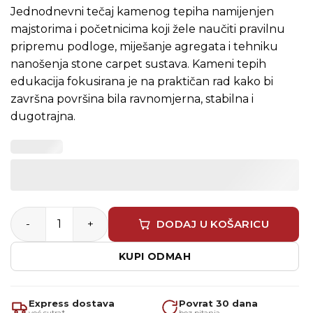
Jednodnevni tečaj kamenog tepiha namijenjen
majstorima i početnicima koji žele naučiti pravilnu
pripremu podloge, miješanje agregata i tehniku
nanošenja stone carpet sustava. Kameni tepih
edukacija fokusirana je na praktičan rad kako bi
završna površina bila ravnomjerna, stabilna i
dugotrajna.
Kameni tepih edukacija – jednodnevni grupni tečaj (Ston
DODAJ U KOŠARICU
KUPI ODMAH
Express dostava
Povrat 30 dana
već sutra*
bez pitanja