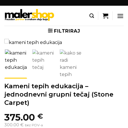
Skip
to
content
FILTRIRAJ
Kameni tepih edukacija –
jednodnevni grupni tečaj (Stone
Carpet)
375.00
€
300.00 €
bez PDV-a