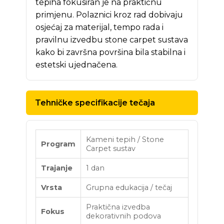
tepiha fokusiran je na praktičnu
primjenu. Polaznici kroz rad dobivaju
osjećaj za materijal, tempo rada i
pravilnu izvedbu stone carpet sustava
kako bi završna površina bila stabilna i
estetski ujednačena.
Tehničke specifikacije tečaja
Kameni tepih / Stone
Program
Carpet sustav
Trajanje
1 dan
Vrsta
Grupna edukacija / tečaj
Praktična izvedba
Fokus
dekorativnih podova