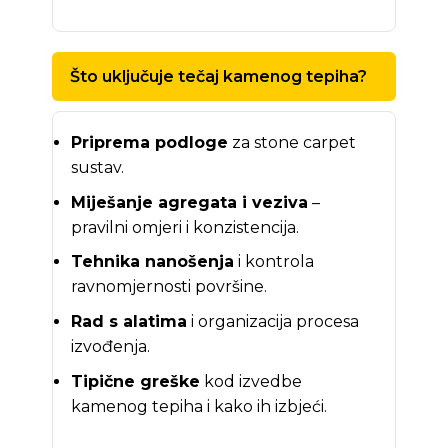
Što uključuje tečaj kamenog tepiha?
Priprema podloge
za stone carpet
sustav.
Miješanje agregata i veziva
–
pravilni omjeri i konzistencija.
Tehnika nanošenja
i kontrola
ravnomjernosti površine.
Rad s alatima
i organizacija procesa
izvođenja.
Tipične greške
kod izvedbe
kamenog tepiha i kako ih izbjeći.