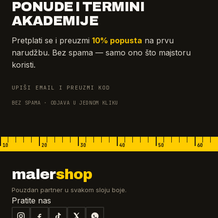
PONUDE I TERMINI
AKADEMIJE
Pretplati se i preuzmi
10% popusta
na prvu
narudžbu. Bez spama — samo ono što majstoru
koristi.
UPIŠI EMAIL I PREUZMI KOD
BEZ SPAMA · ODJAVA U JEDNOM KLIKU
10
20
30
40
50
60
maler
shop
Pouzdan partner u svakom sloju boje.
Pratite nas